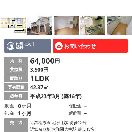
地図から探す
AcePlanner公式ライン
SNS
お気に入り
お問い合わせ
登録
スタッフ紹介
64,000
円
賃 料
リフォーム のことなら！
3,500円
共益費
1LDK
オーナー様へ
間取り
42.37㎡
専有面積
住宅型有料老人 Ｆｌｅｕｒａｇｅ
平成23年3月 (築16年)
築年月
店舗情報·アクセス
0ヶ月
－
敷 金
保証金
1ヶ月
－
礼 金
解約引
会社概要
交 通
近鉄橿原線 尼ヶ辻駅 徒歩12分
近鉄奈良線 大和西大寺駅 徒歩19分