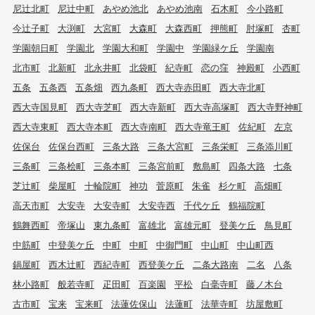
尼辻北町
尼辻中町
あやめ池北
あやめ池南
石木町
今小路町
今辻子町
大渕町
大宮町
大森町
大森西町
押熊町
肘塚町
杏町
学園朝日町
学園北
学園大和町
学園中
学園緑ケ丘
学園南
北市町
北新町
北永井町
北袋町
紀寺町
恋の窪
神殿町
小西町
五条
五条西
五条畑
西九条町
西大寺赤田町
西大寺北町
西大寺国見町
西大寺芝町
西大寺新町
西大寺高塚町
西大寺野神町
西大寺東町
西大寺本町
西大寺南町
西大寺竜王町
佐紀町
左京
佐保台
佐保台西町
三条大路
三条大宮町
三条栄町
三条添川町
三条町
三条桧町
三条本町
三条宮前町
敷島町
四条大路
七条
芝辻町
柴屋町
十輪院町
神功
菅原町
朱雀
杉ケ町
高畑町
高天市町
大安寺
大安寺町
大安寺西
千代ケ丘
鶴福院町
鶴舞西町
帝塚山
東九条町
富雄北
富雄元町
登美ケ丘
鳥見町
中筋町
中登美ケ丘
中町
中町
中御門町
中山町
中山町西
鍋屋町
西木辻町
西紀寺町
西登美ケ丘
二条大路南
二名
八条
林小路町
般若寺町
疋田町
百楽園
平松
白毫寺町
藤ノ木台
古市町
宝来
宝来町
法蓮佐保山
法蓮町
法華寺町
坊屋敷町