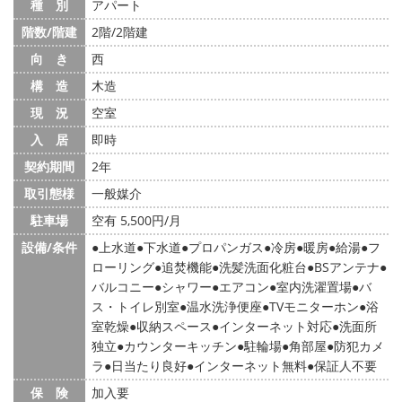
種 別
アパート
階数/階建
2階/2階建
向 き
西
構 造
木造
現 況
空室
入 居
即時
契約期間
2年
取引態様
一般媒介
駐車場
空有 5,500円/月
設備/条件
上水道
下水道
プロパンガス
冷房
暖房
給湯
フ
ローリング
追焚機能
洗髪洗面化粧台
BSアンテナ
バルコニー
シャワー
エアコン
室内洗濯置場
バ
ス・トイレ別室
温水洗浄便座
TVモニターホン
浴
室乾燥
収納スペース
インターネット対応
洗面所
独立
カウンターキッチン
駐輪場
角部屋
防犯カメ
ラ
日当たり良好
インターネット無料
保証人不要
保 険
加入要