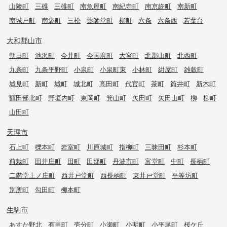
山陵町
三碓
三碓町
南魚屋町
南紀寺町
南京終町
南新町
南城戸町
南袋町
三松
薬師堂町
柳町
六条
六条西
若葉台
大和郡山市
朝日町
池沢町
今井町
今国府町
大宮町
北郡山町
北西町
九条町
九条平野町
小泉町
小泉町東
小林町
紺屋町
雑穀町
城見町
新町
城町
城北町
高田町
代官町
茶町
筒井町
新木町
額田部北町
野垣内町
東岡町
箕山町
矢田町
矢田山町
柳
柳町
山田町
天理市
石上町
櫟本町
岩室町
川原城町
指柳町
三昧田町
杉本町
前栽町
田井庄町
田町
田部町
丹波市町
富堂町
中町
長柄町
二階堂上ノ庄町
西井戸堂町
西長柄町
東井戸堂町
平等坊町
別所町
勾田町
柳本町
生駒市
あすか野北
有里町
壱分町
小瀬町
小明町
小平尾町
桜ケ丘