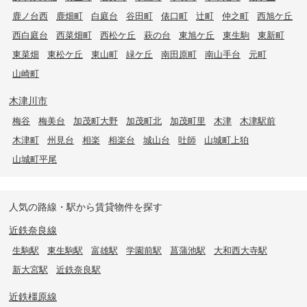
鹿ノ台西
鹿畑町
白庭台
谷田町
俵口町
辻町
仲之町
西旭ケ丘
西白庭台
西菜畑町
西松ケ丘
萩の台
東旭ケ丘
東生駒
東新町
東菜畑
東松ケ丘
東山町
緑ケ丘
南田原町
南山手台
元町
山崎町
木津川市
梅谷
梅美台
加茂町大野
加茂町北
加茂町里
木津
木津駅前
木津町
州見台
相楽
相楽台
城山台
吐師
山城町上狛
山城町平尾
人気の路線・駅から賃貸物件を探す
近鉄奈良線
生駒駅
東生駒駅
富雄駅
学園前駅
菖蒲池駅
大和西大寺駅
新大宮駅
近鉄奈良駅
近鉄橿原線