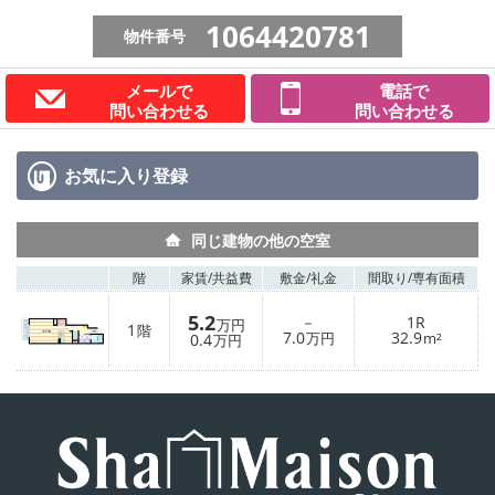
1064420781
物件番号
メールで
電話で
問い合わせる
問い合わせる
お気に入り
登録
同じ建物の他の空室
階
家賃/
共益費
敷金/
礼金
間取り/
専有面積
5.2
－
1R
万円
1
階
7.0
32.9
0.4
万円
m²
万円