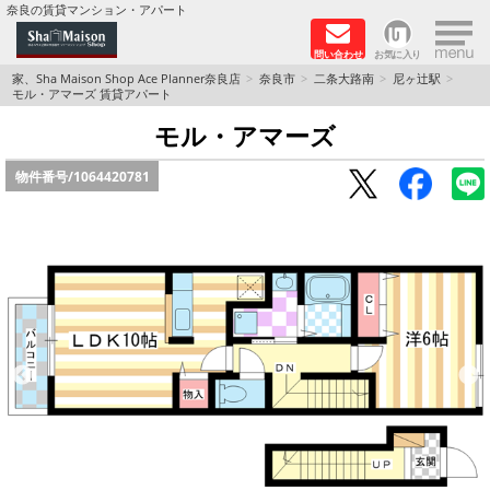
×
奈良の賃貸マンション・アパート
問い合わせ
お気に入り
TOPページ
家、Sha Maison Shop Ace Planner奈良店
奈良市
二条大路南
尼ヶ辻駅
モル・アマーズ 賃貸アパート
Foreigners welcome！
モル・アマーズ
物件番号/
1064420781
店長のおすすめ物件
おすすめ Sha Maison 特集
積水ハウス Sha Maison 特集 (奈良北部、木津川
市)
積水ハウス Sha Maison 特集 (奈良南部)
路線·駅から探す
地域から探す