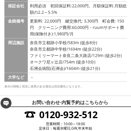
保証会社
利用必須 初回保証料:22,000円。月額保証料:月額総
額の2.2～5.5%
金銭備考
更新料: 22,000円
鍵交換代: 3,300円
町会費: 150
円
クリーニング費用:60,000円・ruumサポート費
用(保険付き):1,980円/月
周辺施設
奈良市立都跡小学校/583m (徒歩8分)
奈良市立都跡中学校/1694m (徒歩22分)
ファミリーマート奈良二条大路店/129m (徒歩2分)
オークワ尼ヶ辻店/754m (徒歩10分)
石洲会病院(石洲会)/1604m (徒歩21分)
大学など
－
表示の情報と現況に差異がある場合は現況優先となります。
お問い合わせ·内覧予約は
こちらから
0120-932-512
営業時間：10:00～18:00
定休日：毎週水曜日,GW,年末年始