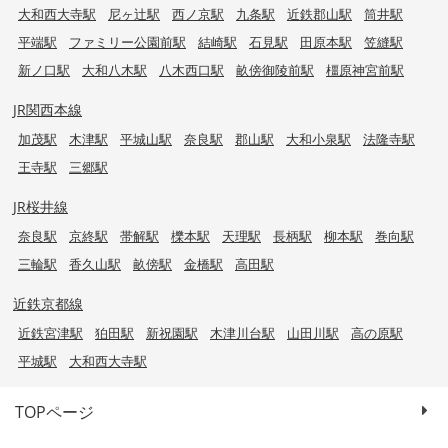
大和西大寺駅
尼ヶ辻駅
西ノ京駅
九条駅
近鉄郡山駅
筒井駅
平端駅
ファミリー公園前駅
結崎駅
石見駅
田原本駅
笠縫駅
新ノ口駅
大和八木駅
八木西口駅
畝傍御陵前駅
橿原神宮前駅
JR関西本線
加茂駅
木津駅
平城山駅
奈良駅
郡山駅
大和小泉駅
法隆寺駅
王寺駅
三郷駅
JR桜井線
奈良駅
京終駅
帯解駅
櫟本駅
天理駅
長柄駅
柳本駅
巻向駅
三輪駅
香久山駅
畝傍駅
金橋駅
高田駅
近鉄京都線
近鉄宮津駅
狛田駅
新祝園駅
木津川台駅
山田川駅
高の原駅
平城駅
大和西大寺駅
TOPページ