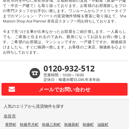
奈良市内を中心に奈良県全域、京都府南部の賃貸・不動産（新築一戸建
て・中古一戸建て）も取り扱っております。お客様のお部屋探しをプロ
の専門スタッフがお手伝い致します。ワンルームからファミリータイプ
までのマンション・アパートの賃貸物件情報を豊富に取り揃えて、Sha
Maison Shop Ace Planner 奈良店スタッフ一同お待ちしております。
今まで見つける事が出来なかったお部屋をご紹介致します。一人暮らし
でも、ご家族と住まれるのであれ、親身になってお話をお伺い致しま
す。ご希望のお部屋は、マンションですか、一戸建てですか、御連絡頂
けましたら、すぐに御調べ致します。お客様のご来店、御連絡を心より
お待ちしております。
0120-932-512
営業時間：10:00～18:00
定休日：毎週水曜日,GW,年末年始
メールで
お問い合わせ
人気のエリアから賃貸物件を探す
奈良市
青野町
秋篠早月町
秋篠三和町
秋篠新町
秋篠町
油阪町