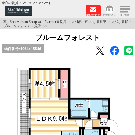
×
奈良の賃貸マンション・アパート
問い合わせ
お気に入り
TOPページ
家、Sha Maison Shop Ace Planner奈良店
大和郡山市
小泉町東
大和小泉駅
ブルームフォレスト 賃貸アパート
Foreigners welcome！
ブルームフォレスト
物件番号/
1064415546
店長のおすすめ物件
おすすめ Sha Maison 特集
積水ハウス Sha Maison 特集 (奈良北部、木津川
市)
積水ハウス Sha Maison 特集 (奈良南部)
路線·駅から探す
地域から探す