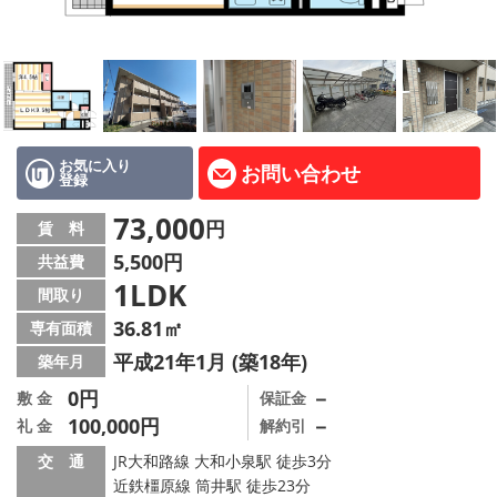
地図から探す
AcePlanner公式ライン
SNS
お気に入り
お問い合わせ
登録
スタッフ紹介
73,000
円
賃 料
リフォーム のことなら！
5,500円
共益費
1LDK
オーナー様へ
間取り
36.81㎡
専有面積
住宅型有料老人 Ｆｌｅｕｒａｇｅ
平成21年1月 (築18年)
築年月
店舗情報·アクセス
0円
－
敷 金
保証金
100,000円
－
礼 金
解約引
会社概要
交 通
JR大和路線 大和小泉駅 徒歩3分
近鉄橿原線 筒井駅 徒歩23分