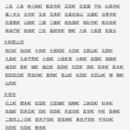
二名
八条
林小路町
般若寺町
疋田町
百楽園
平松
白毫寺町
藤ノ木台
古市町
宝来
宝来町
法蓮佐保山
法蓮町
法華寺町
坊屋敷町
山陵町
三碓
三碓町
南魚屋町
南紀寺町
南京終町
南城戸町
南袋町
三松
薬師堂町
柳町
六条
六条西
若葉台
大和郡山市
朝日町
池沢町
今井町
今国府町
大宮町
北郡山町
北西町
九条町
九条平野町
小泉町
小泉町東
小林町
紺屋町
雑穀町
城見町
新町
城町
城北町
高田町
代官町
茶町
筒井町
新木町
額田部北町
野垣内町
東岡町
箕山町
矢田町
矢田山町
柳
柳町
山田町
天理市
石上町
櫟本町
岩室町
川原城町
指柳町
三昧田町
杉本町
前栽町
田井庄町
田町
田部町
丹波市町
富堂町
中町
長柄町
二階堂上ノ庄町
西井戸堂町
西長柄町
東井戸堂町
平等坊町
別所町
勾田町
柳本町