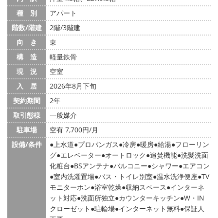
種 別
アパート
階数/階建
2階/3階建
向 き
東
構 造
軽量鉄骨
現 況
空室
入 居
2026年8月下旬
契約期間
2年
取引態様
一般媒介
駐車場
空有 7,700円/月
設備/条件
上水道
プロパンガス
冷房
暖房
給湯
フローリン
グ
エレベーター
オートロック
追焚機能
洗髪洗面
化粧台
BSアンテナ
バルコニー
シャワー
エアコン
室内洗濯置場
バス・トイレ別室
温水洗浄便座
TV
モニターホン
浴室乾燥
収納スペース
インターネ
ット対応
洗面所独立
カウンターキッチン
W・IN
クローゼット
駐輪場
インターネット無料
保証人