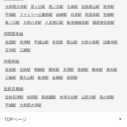
大和西大寺駅
尼ヶ辻駅
西ノ京駅
九条駅
近鉄郡山駅
筒井駅
平端駅
ファミリー公園前駅
結崎駅
石見駅
田原本駅
笠縫駅
新ノ口駅
大和八木駅
八木西口駅
畝傍御陵前駅
橿原神宮前駅
JR関西本線
加茂駅
木津駅
平城山駅
奈良駅
郡山駅
大和小泉駅
法隆寺駅
王寺駅
三郷駅
JR桜井線
奈良駅
京終駅
帯解駅
櫟本駅
天理駅
長柄駅
柳本駅
巻向駅
三輪駅
香久山駅
畝傍駅
金橋駅
高田駅
近鉄京都線
近鉄宮津駅
狛田駅
新祝園駅
木津川台駅
山田川駅
高の原駅
平城駅
大和西大寺駅
TOPページ