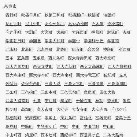
奈良市
青野町
秋篠早月町
秋篠三和町
秋篠新町
秋篠町
油阪町
尼辻北町
尼辻中町
あやめ池北
あやめ池南
石木町
今小路町
今辻子町
大渕町
大宮町
大森町
大森西町
押熊町
肘塚町
杏町
学園朝日町
学園北
学園大和町
学園中
学園緑ケ丘
学園南
北市町
北新町
北永井町
北袋町
紀寺町
恋の窪
神殿町
小西町
五条
五条西
五条畑
西九条町
西大寺赤田町
西大寺北町
西大寺国見町
西大寺芝町
西大寺新町
西大寺高塚町
西大寺野神町
西大寺東町
西大寺本町
西大寺南町
西大寺竜王町
佐紀町
左京
佐保台
佐保台西町
三条大路
三条大宮町
三条栄町
三条添川町
三条町
三条桧町
三条本町
三条宮前町
敷島町
四条大路
四条大路南町
七条
芝辻町
柴屋町
十輪院町
神功
菅原町
朱雀
杉ケ町
高畑町
高天市町
大安寺
大安寺町
大安寺西
千代ケ丘
鶴福院町
鶴舞西町
帝塚山
東九条町
富雄北
富雄元町
登美ケ丘
鳥見町
中筋町
中登美ケ丘
中町
中町
中御門町
中山町
中山町西
鍋屋町
西木辻町
西紀寺町
西登美ケ丘
二条大路南