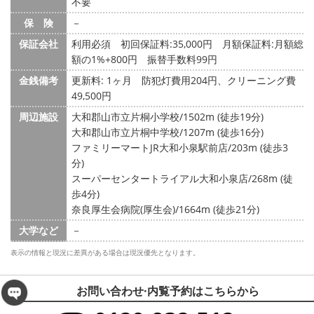
不要
保 険
－
保証会社
利用必須 初回保証料:35,000円 月額保証料:月額総
額の1%+800円 振替手数料99円
金銭備考
更新料: 1ヶ月
防犯灯費用204円、クリーニング費
49,500円
周辺施設
大和郡山市立片桐小学校/1502m (徒歩19分)
大和郡山市立片桐中学校/1207m (徒歩16分)
ファミリーマートJR大和小泉駅前店/203m (徒歩3
分)
スーパーセンタートライアル大和小泉店/268m (徒
歩4分)
奈良厚生会病院(厚生会)/1664m (徒歩21分)
大学など
－
表示の情報と現況に差異がある場合は現況優先となります。
お問い合わせ·内覧予約は
こちらから