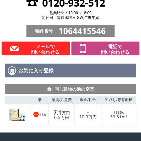
0120-932-512
営業時間：10:00～18:00
定休日：毎週水曜日,GW,年末年始
1064415546
物件番号
メールで
電話で
問い合わせる
問い合わせる
お気に入り
登録
同じ建物の他の空室
階
家賃/
共益費
敷金/
礼金
間取り/
専有面積
7.1
－
1LDK
万円
1
階
10.0
36.81
0.5
万円
m²
万円