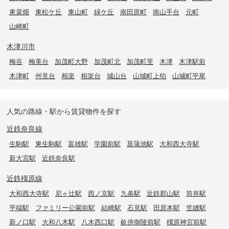
東菜畑
東松ケ丘
東山町
緑ケ丘
南田原町
南山手台
元町
山崎町
木津川市
梅谷
梅美台
加茂町大野
加茂町北
加茂町里
木津
木津駅前
木津町
州見台
相楽
相楽台
城山台
山城町上狛
山城町平尾
人気の路線・駅から賃貸物件を探す
近鉄奈良線
生駒駅
東生駒駅
富雄駅
学園前駅
菖蒲池駅
大和西大寺駅
新大宮駅
近鉄奈良駅
近鉄橿原線
大和西大寺駅
尼ヶ辻駅
西ノ京駅
九条駅
近鉄郡山駅
筒井駅
平端駅
ファミリー公園前駅
結崎駅
石見駅
田原本駅
笠縫駅
新ノ口駅
大和八木駅
八木西口駅
畝傍御陵前駅
橿原神宮前駅