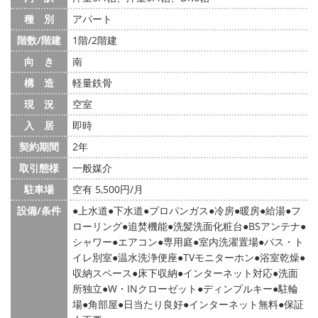
種 別
アパート
階数/階建
1階/2階建
向 き
南
構 造
軽量鉄骨
現 況
空室
入 居
即時
契約期間
2年
取引態様
一般媒介
駐車場
空有 5,500円/月
設備/条件
上水道
下水道
プロパンガス
冷房
暖房
給湯
フ
ローリング
追焚機能
洗髪洗面化粧台
BSアンテナ
シャワー
エアコン
専用庭
室内洗濯置場
バス・ト
イレ別室
温水洗浄便座
TVモニターホン
浴室乾燥
収納スペース
床下収納
インターネット対応
洗面
所独立
W・INクローゼット
ディンプルキー
駐輪
場
角部屋
日当たり良好
インターネット無料
保証