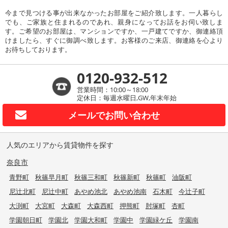
今まで見つける事が出来なかったお部屋をご紹介致します。一人暮らし
でも、ご家族と住まれるのであれ、親身になってお話をお伺い致しま
す。ご希望のお部屋は、マンションですか、一戸建てですか、御連絡頂
けましたら、すぐに御調べ致します。お客様のご来店、御連絡を心より
お待ちしております。
0120-932-512
営業時間：10:00～18:00
定休日：毎週水曜日,GW,年末年始
メールで
お問い合わせ
人気のエリアから賃貸物件を探す
奈良市
青野町
秋篠早月町
秋篠三和町
秋篠新町
秋篠町
油阪町
尼辻北町
尼辻中町
あやめ池北
あやめ池南
石木町
今辻子町
大渕町
大宮町
大森町
大森西町
押熊町
肘塚町
杏町
学園朝日町
学園北
学園大和町
学園中
学園緑ケ丘
学園南