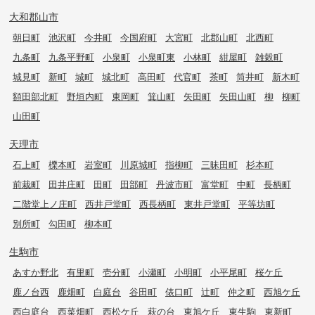
大和郡山市
朝日町
池沢町
今井町
今国府町
大宮町
北郡山町
北西町
九条町
九条平野町
小泉町
小泉町東
小林町
紺屋町
雑穀町
城見町
新町
城町
城北町
高田町
代官町
茶町
筒井町
新木町
額田部北町
野垣内町
東岡町
箕山町
矢田町
矢田山町
柳
柳町
山田町
天理市
石上町
櫟本町
岩室町
川原城町
指柳町
三昧田町
杉本町
前栽町
田井庄町
田町
田部町
丹波市町
富堂町
中町
長柄町
二階堂上ノ庄町
西井戸堂町
西長柄町
東井戸堂町
平等坊町
別所町
勾田町
柳本町
生駒市
あすか野北
有里町
壱分町
小瀬町
小明町
小平尾町
桜ケ丘
鹿ノ台西
鹿畑町
白庭台
谷田町
俵口町
辻町
仲之町
西旭ケ丘
西白庭台
西菜畑町
西松ケ丘
萩の台
東旭ケ丘
東生駒
東新町