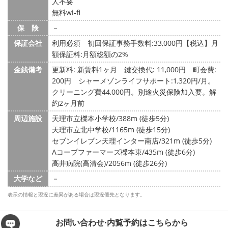
人不要
無料wi-fi
保 険
－
保証会社
利用必須 初回保証事務手数料:33,000円【税込】月
額保証料:月額総額の2%
金銭備考
更新料: 新賃料1ヶ月
鍵交換代: 11,000円
町会費:
200円
シャーメゾンライフサポート:1,320円/月。
クリーニング費44,000円。別途火災保険加入要。解
約2ヶ月前
周辺施設
天理市立櫟本小学校/388m (徒歩5分)
天理市立北中学校/1165m (徒歩15分)
セブンイレブン天理インター南店/321m (徒歩5分)
Aコープファーマーズ櫟本東/435m (徒歩6分)
高井病院(高清会)/2056m (徒歩26分)
大学など
－
表示の情報と現況に差異がある場合は現況優先となります。
お問い合わせ·内覧予約は
こちらから