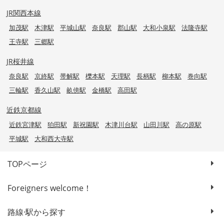
JR関西本線
加茂駅
木津駅
平城山駅
奈良駅
郡山駅
大和小泉駅
法隆寺駅
王寺駅
三郷駅
JR桜井線
奈良駅
京終駅
帯解駅
櫟本駅
天理駅
長柄駅
柳本駅
巻向駅
三輪駅
香久山駅
畝傍駅
金橋駅
高田駅
近鉄京都線
近鉄宮津駅
狛田駅
新祝園駅
木津川台駅
山田川駅
高の原駅
平城駅
大和西大寺駅
TOPページ
Foreigners welcome！
路線·駅から探す