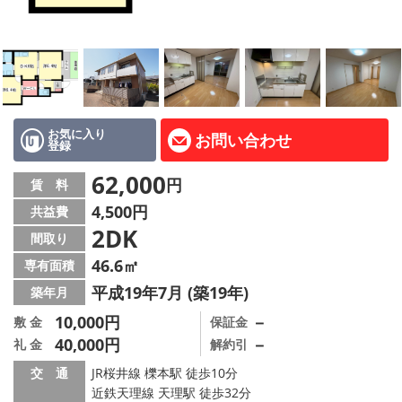
地図から探す
AcePlanner公式ライン
SNS
お気に入り
お問い合わせ
登録
スタッフ紹介
62,000
円
賃 料
リフォーム のことなら！
4,500円
共益費
2DK
オーナー様へ
間取り
46.6㎡
専有面積
住宅型有料老人 Ｆｌｅｕｒａｇｅ
平成19年7月 (築19年)
築年月
店舗情報·アクセス
10,000円
－
敷 金
保証金
40,000円
－
礼 金
解約引
会社概要
交 通
JR桜井線 櫟本駅 徒歩10分
近鉄天理線 天理駅 徒歩32分