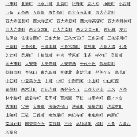
北市町
北新町
北永井町
北袋町
紀寺町
恋の窪
神殿町
小西町
五条
五条西
五条畑
西九条町
西大寺赤田町
西大寺北町
西大寺国見町
西大寺芝町
西大寺新町
西大寺高塚町
西大寺野神町
西大寺東町
西大寺本町
西大寺南町
西大寺竜王町
佐紀町
左京
佐保台
佐保台西町
三条大路
三条大宮町
三条栄町
三条添川町
三条町
三条桧町
三条本町
三条宮前町
敷島町
四条大路
七条
芝辻町
柴屋町
十輪院町
神功
菅原町
朱雀
杉ケ町
高畑町
高天市町
大安寺
大安寺町
大安寺西
千代ケ丘
鶴福院町
鶴舞西町
帝塚山
東九条町
富雄北
富雄元町
登美ケ丘
鳥見町
中筋町
中登美ケ丘
中町
中町
中御門町
中山町
中山町西
鍋屋町
西木辻町
西紀寺町
西登美ケ丘
二条大路南
二名
八条
林小路町
般若寺町
疋田町
百楽園
平松
白毫寺町
藤ノ木台
古市町
宝来
宝来町
法蓮佐保山
法蓮町
法華寺町
坊屋敷町
山陵町
三碓
三碓町
南魚屋町
南紀寺町
南京終町
南新町
南城戸町
南登美ケ丘
南袋町
三松
薬師堂町
柳町
六条
六条西
若葉台