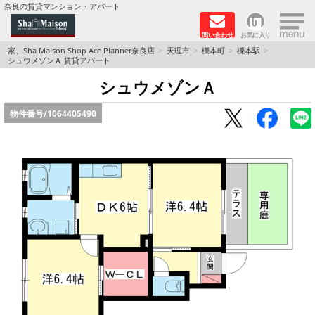
×
奈良の賃貸マンション・アパート
問い合わせ
お気に入り
TOPページ
家、Sha Maison Shop Ace Planner奈良店
天理市
櫟本町
櫟本駅
シュウメゾンＡ 賃貸アパート
Foreigners welcome！
シュウメゾンＡ
物件番号/
1064405490
店長のおすすめ物件
おすすめ Sha Maison 特集
積水ハウス Sha Maison 特集 (奈良北部、木津川
市)
積水ハウス Sha Maison 特集 (奈良南部)
路線·駅から探す
地域から探す