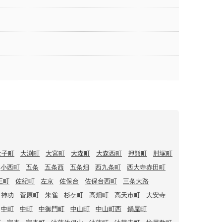
辻子町
大渕町
大宮町
大森町
大森西町
押熊町
肘塚町
小西町
五条
五条西
五条畑
西九条町
西大寺赤田町
王町
佐紀町
左京
佐保台
佐保台西町
三条大路
神功
菅原町
朱雀
杉ケ町
高畑町
高天市町
大安寺
中町
中町
中御門町
中山町
中山町西
鍋屋町