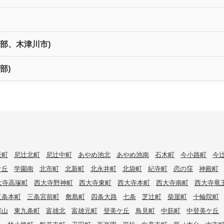
北部、木津川市)
部)
阪町
尼辻北町
尼辻中町
あやめ池北
あやめ池南
石木町
今小路町
今
ケ丘
学園南
北市町
北新町
北永井町
北袋町
紀寺町
恋の窪
神殿町
大寺高塚町
西大寺野神町
西大寺東町
西大寺本町
西大寺南町
西大寺竜
三条本町
三条宮前町
敷島町
四条大路
七条
芝辻町
柴屋町
十輪院町
塚山
東九条町
富雄北
富雄元町
登美ケ丘
鳥見町
中筋町
中登美ケ丘