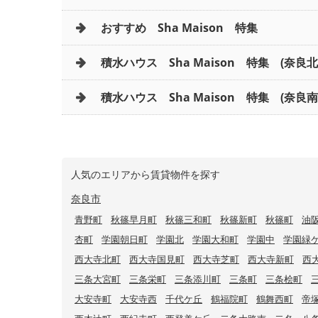
おすすめ Sha Maison 特集
積水ハウス Sha Maison 特集 (奈良
積水ハウス Sha Maison 特集 (奈良南
人気のエリアから賃貸物件を探す
奈良市
青野町
秋篠早月町
秋篠三和町
秋篠新町
秋篠町
油
杏町
学園朝日町
学園北
学園大和町
学園中
学園緑
西大寺北町
西大寺国見町
西大寺芝町
西大寺新町
西
三条大宮町
三条栄町
三条添川町
三条町
三条桧町
大安寺町
大安寺西
千代ケ丘
鶴福院町
鶴舞西町
帝