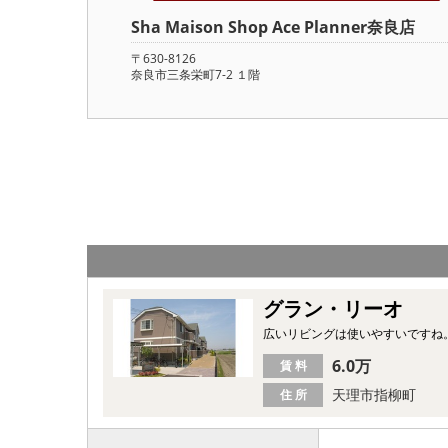
Sha Maison Shop Ace Planner奈良店
〒630-8126
奈良市三条栄町7-2 １階
グラン・リーオ
広いリビングは使いやすいですね
6.0万
賃 料
天理市指柳町
住 所