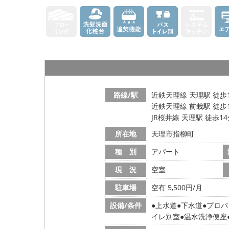
路線/駅
近鉄天理線 天理駅 徒歩
近鉄天理線 前栽駅 徒歩
JR桜井線 天理駅 徒歩1
所在地
天理市指柳町
種 別
アパート
現 況
空室
駐車場
空有 5,500円/月
設備/条件
上水道
下水道
プロパ
イレ別室
温水洗浄便座