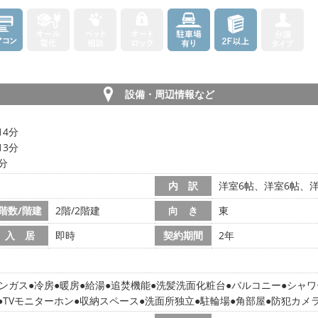
設備・周辺情報など
14分
13分
4分
内 訳
洋室6帖、洋室6帖、洋室
階数/階建
2階/2階建
向 き
東
入 居
即時
契約期間
2年
ンガス
冷房
暖房
給湯
追焚機能
洗髪洗面化粧台
バルコニー
シャワ
TVモニターホン
収納スペース
洗面所独立
駐輪場
角部屋
防犯カメ