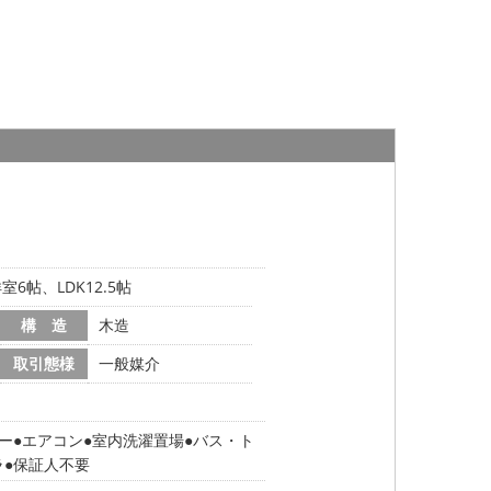
6帖、LDK12.5帖
構 造
木造
取引態様
一般媒介
ー
エアコン
室内洗濯置場
バス・ト
ラ
保証人不要