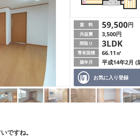
59,500
円
賃 料
3,500円
共益費
3LDK
間取り
66.11㎡
専有面積
平成14年2月 (
築年月
お気に入り
登録
すいですね。