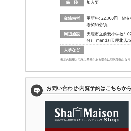
保 険
加入要
金銭備考
更新料: 22,000円
鍵交換
場契約必須。
周辺施設
天理市立前栽小学校/1023
分)
mandai天理北店/5
大学など
－
表示の情報と現況に差異がある場合は現況優先となり
お問い合わせ·内覧予約は
こちらか