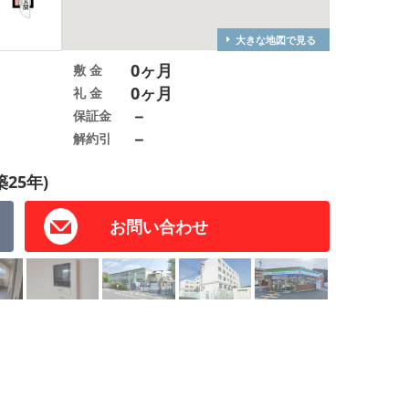
大きな地図で見る
0ヶ月
敷 金
0ヶ月
礼 金
－
保証金
－
解約引
築25年)
お問い合わせ