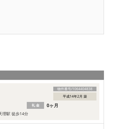
物件番号/
1064404838
平成14年2月 築
0ヶ月
礼 金
天理駅 徒歩14分