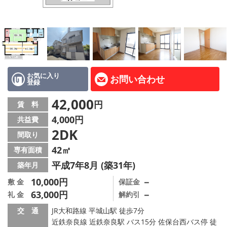
地図から探す
AcePlanner公式ライン
SNS
お気に入り
お問い合わせ
登録
スタッフ紹介
42,000
円
賃 料
リフォーム のことなら！
4,000円
共益費
2DK
オーナー様へ
間取り
42㎡
専有面積
住宅型有料老人 Ｆｌｅｕｒａｇｅ
平成7年8月 (築31年)
築年月
店舗情報·アクセス
10,000円
－
敷 金
保証金
63,000円
－
礼 金
解約引
会社概要
交 通
JR大和路線 平城山駅 徒歩7分
近鉄奈良線 近鉄奈良駅 バス15分 佐保台西バス停 徒