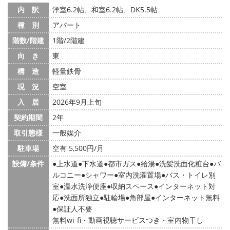
内 訳
洋室6.2帖、和室6.2帖、DK5.5帖
種 別
アパート
階数/階建
1階/2階建
向 き
東
構 造
軽量鉄骨
現 況
空室
入 居
2026年9月上旬
契約期間
2年
取引態様
一般媒介
駐車場
空有 5,500円/月
設備/条件
上水道
下水道
都市ガス
給湯
洗髪洗面化粧台
バ
ルコニー
シャワー
室内洗濯置場
バス・トイレ別
室
温水洗浄便座
収納スペース
インターネット対
応
洗面所独立
駐輪場
角部屋
インターネット無料
保証人不要
無料wi-fi・動画視聴サービスつき・室内物干し