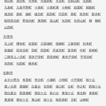
朝日町
池沢町
今井町
今国府町
大宮町
北郡山町
北西町
九条町
九条平野町
小泉町
小泉町東
小林町
紺屋町
雑穀町
城見町
新町
城町
城北町
高田町
代官町
茶町
筒井町
新木町
額田部北町
野垣内町
東岡町
箕山町
矢田町
矢田山町
柳
柳町
山田町
天理市
石上町
櫟本町
岩室町
川原城町
指柳町
三昧田町
杉本町
前栽町
田井庄町
田町
田部町
丹波市町
富堂町
中町
長柄町
二階堂上ノ庄町
西井戸堂町
西長柄町
東井戸堂町
平等坊町
別所町
勾田町
柳本町
生駒市
あすか野北
有里町
壱分町
小瀬町
小明町
小平尾町
桜ケ丘
鹿ノ台西
鹿畑町
白庭台
谷田町
俵口町
辻町
仲之町
西旭ケ丘
西白庭台
西菜畑町
西松ケ丘
萩の台
東旭ケ丘
東生駒
東新町
東菜畑
東松ケ丘
東山町
緑ケ丘
南田原町
元町
山崎町