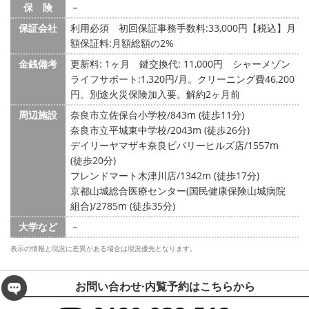
保 険
－
保証会社
利用必須 初回保証事務手数料:33,000円【税込】月
額保証料:月額総額の2%
金銭備考
更新料: 1ヶ月
鍵交換代: 11,000円
シャーメゾン
ライフサポート:1,320円/月。クリーニング費46,200
円。別途火災保険加入要。解約2ヶ月前
周辺施設
奈良市立佐保台小学校/843m (徒歩11分)
奈良市立平城東中学校/2043m (徒歩26分)
デイリーヤマザキ奈良ビバリーヒルズ店/1557m
(徒歩20分)
フレンドマート木津川店/1342m (徒歩17分)
京都山城総合医療センター(国民健康保険山城病院
組合)/2785m (徒歩35分)
大学など
－
表示の情報と現況に差異がある場合は現況優先となります。
お問い合わせ·内覧予約は
こちらから