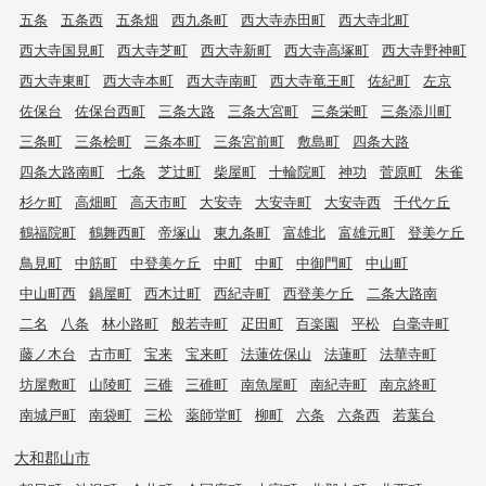
五条
五条西
五条畑
西九条町
西大寺赤田町
西大寺北町
西大寺国見町
西大寺芝町
西大寺新町
西大寺高塚町
西大寺野神町
西大寺東町
西大寺本町
西大寺南町
西大寺竜王町
佐紀町
左京
佐保台
佐保台西町
三条大路
三条大宮町
三条栄町
三条添川町
三条町
三条桧町
三条本町
三条宮前町
敷島町
四条大路
四条大路南町
七条
芝辻町
柴屋町
十輪院町
神功
菅原町
朱雀
杉ケ町
高畑町
高天市町
大安寺
大安寺町
大安寺西
千代ケ丘
鶴福院町
鶴舞西町
帝塚山
東九条町
富雄北
富雄元町
登美ケ丘
鳥見町
中筋町
中登美ケ丘
中町
中町
中御門町
中山町
中山町西
鍋屋町
西木辻町
西紀寺町
西登美ケ丘
二条大路南
二名
八条
林小路町
般若寺町
疋田町
百楽園
平松
白毫寺町
藤ノ木台
古市町
宝来
宝来町
法蓮佐保山
法蓮町
法華寺町
坊屋敷町
山陵町
三碓
三碓町
南魚屋町
南紀寺町
南京終町
南城戸町
南袋町
三松
薬師堂町
柳町
六条
六条西
若葉台
大和郡山市