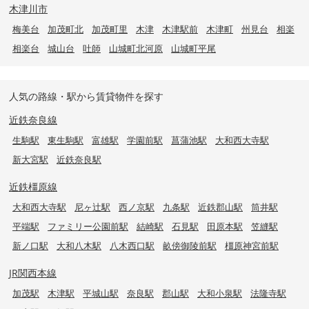
木津川市
梅美台
加茂町北
加茂町里
木津
木津駅前
木津町
州見台
相楽
相楽台
城山台
吐師
山城町北河原
山城町平尾
人気の路線・駅から賃貸物件を探す
近鉄奈良線
生駒駅
東生駒駅
富雄駅
学園前駅
菖蒲池駅
大和西大寺駅
新大宮駅
近鉄奈良駅
近鉄橿原線
大和西大寺駅
尼ヶ辻駅
西ノ京駅
九条駅
近鉄郡山駅
筒井駅
平端駅
ファミリー公園前駅
結崎駅
石見駅
田原本駅
笠縫駅
新ノ口駅
大和八木駅
八木西口駅
畝傍御陵前駅
橿原神宮前駅
JR関西本線
加茂駅
木津駅
平城山駅
奈良駅
郡山駅
大和小泉駅
法隆寺駅