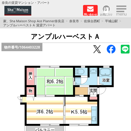
×
奈良の賃貸マンション・アパート
問い合わせ
お気に入り
TOPページ
家、Sha Maison Shop Ace Planner奈良店
奈良市
佐保台西町
平城山駅
アンプルハーベストＡ 賃貸アパート
Foreigners welcome！
アンプルハーベストＡ
物件番号/
1064403228
店長のおすすめ物件
おすすめ Sha Maison 特集
積水ハウス Sha Maison 特集 (奈良北部、木津川
市)
積水ハウス Sha Maison 特集 (奈良南部)
路線·駅から探す
地域から探す