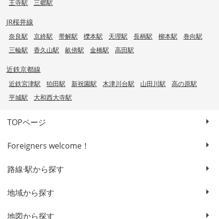
王寺駅
三郷駅
JR桜井線
奈良駅
京終駅
帯解駅
櫟本駅
天理駅
長柄駅
柳本駅
巻向駅
三輪駅
香久山駅
畝傍駅
金橋駅
高田駅
近鉄京都線
近鉄宮津駅
狛田駅
新祝園駅
木津川台駅
山田川駅
高の原駅
平城駅
大和西大寺駅
TOPページ
Foreigners welcome！
路線·駅から探す
地域から探す
地図から探す