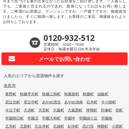
今まで見つける事が出来なかったお部屋をご紹介致します。一人暮らし
でも、ご家族と住まれるのであれ、親身になってお話をお伺い致しま
す。ご希望のお部屋は、マンションですか、一戸建てですか、御連絡頂
けましたら、すぐに御調べ致します。お客様のご来店、御連絡を心より
お待ちしております。
0120-932-512
営業時間：10:00～18:00
定休日：毎週水曜日,GW,年末年始
メールで
お問い合わせ
人気のエリアから賃貸物件を探す
奈良市
青野町
秋篠早月町
秋篠三和町
秋篠新町
秋篠町
油阪町
尼辻北町
尼辻中町
あやめ池北
あやめ池南
石木町
今小路町
今辻子町
大渕町
大宮町
大森町
大森西町
押熊町
肘塚町
杏町
学園朝日町
学園北
学園大和町
学園中
学園緑ケ丘
学園南
北市町
北新町
北永井町
北袋町
紀寺町
恋の窪
神殿町
小西町