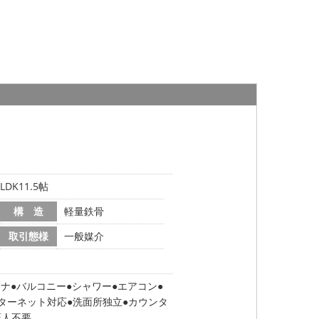
DK11.5帖
構 造
軽量鉄骨
取引態様
一般媒介
テナ
バルコニー
シャワー
エアコン
ターネット対応
洗面所独立
カウンタ
証人不要