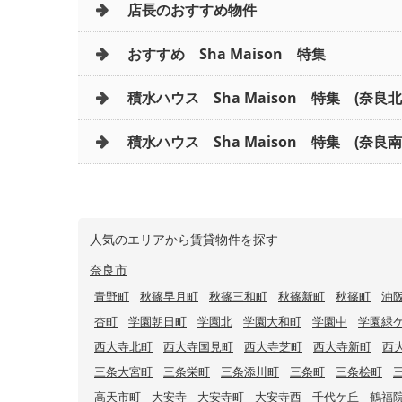
店長のおすすめ物件
おすすめ Sha Maison 特集
積水ハウス Sha Maison 特集 (奈良
積水ハウス Sha Maison 特集 (奈良南
人気のエリアから賃貸物件を探す
奈良市
青野町
秋篠早月町
秋篠三和町
秋篠新町
秋篠町
油
杏町
学園朝日町
学園北
学園大和町
学園中
学園緑
西大寺北町
西大寺国見町
西大寺芝町
西大寺新町
西
三条大宮町
三条栄町
三条添川町
三条町
三条桧町
高天市町
大安寺
大安寺町
大安寺西
千代ケ丘
鶴福