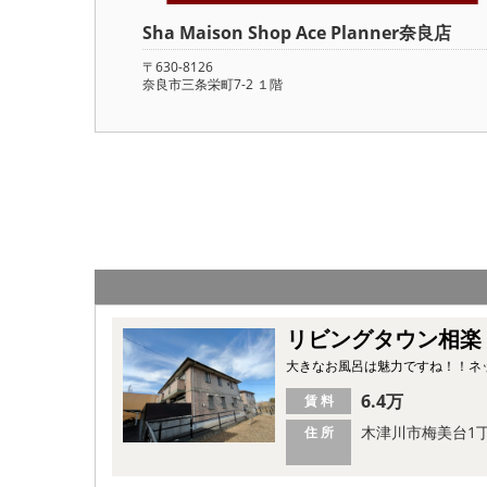
Sha Maison Shop Ace Planner奈良店
〒630-8126
奈良市三条栄町7-2 １階
リビングタウン相楽
大きなお風呂は魅力ですね！！ネ
6.4万
賃 料
木津川市梅美台1
住 所