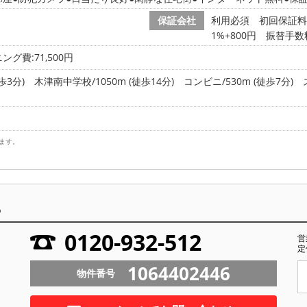
保証会社
利用必須 初回保証料:
1%+800円 振替手数
ング費:71,500円
歩3分)
木津南中学校/1050m (徒歩14分)
コンビニ/530m (徒歩7分)
ます。
ら
0120-932-512
営
定
1064402446
物件番号