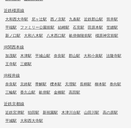
近鉄橿原線
大和西大寺駅
尼ヶ辻駅
西ノ京駅
九条駅
近鉄郡山駅
筒井駅
平端駅
ファミリー公園前駅
結崎駅
石見駅
田原本駅
笠縫駅
新ノ口駅
大和八木駅
八木西口駅
畝傍御陵前駅
橿原神宮前駅
JR関西本線
加茂駅
木津駅
平城山駅
奈良駅
郡山駅
大和小泉駅
法隆寺駅
王寺駅
三郷駅
JR桜井線
奈良駅
京終駅
帯解駅
櫟本駅
天理駅
長柄駅
柳本駅
巻向駅
三輪駅
香久山駅
畝傍駅
金橋駅
高田駅
近鉄京都線
近鉄宮津駅
狛田駅
新祝園駅
木津川台駅
山田川駅
高の原駅
平城駅
大和西大寺駅