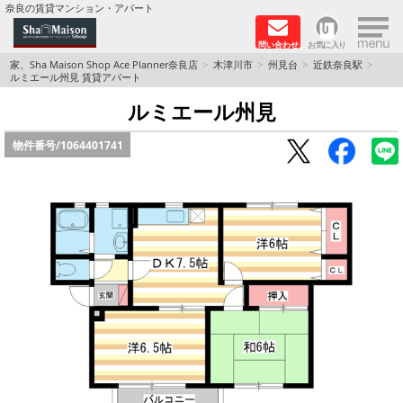
×
奈良の賃貸マンション・アパート
問い合わせ
お気に入り
TOPページ
家、Sha Maison Shop Ace Planner奈良店
木津川市
州見台
近鉄奈良駅
ルミエール州見 賃貸アパート
Foreigners welcome！
ルミエール州見
物件番号/
1064401741
店長のおすすめ物件
おすすめ Sha Maison 特集
積水ハウス Sha Maison 特集 (奈良北部、木津川
市)
積水ハウス Sha Maison 特集 (奈良南部)
路線·駅から探す
地域から探す