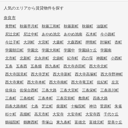
人気のエリアから賃貸物件を探す
奈良市
青野町
秋篠早月町
秋篠三和町
秋篠新町
秋篠町
油阪町
尼辻北町
尼辻中町
あやめ池北
あやめ池南
石木町
今小路町
今辻子町
大渕町
大宮町
大森町
大森西町
押熊町
肘塚町
杏町
学園朝日町
学園北
学園大和町
学園中
学園緑ケ丘
学園南
北市町
北新町
北永井町
北袋町
紀寺町
恋の窪
神殿町
小西町
五条
五条西
五条畑
西九条町
西大寺赤田町
西大寺北町
西大寺国見町
西大寺芝町
西大寺新町
西大寺高塚町
西大寺野神町
西大寺東町
西大寺本町
西大寺南町
西大寺竜王町
佐紀町
左京
佐保台
佐保台西町
三条大路
三条大宮町
三条栄町
三条添川町
三条町
三条桧町
三条本町
三条宮前町
敷島町
四条大路
四条大路南町
七条
芝辻町
柴屋町
十輪院町
神功
菅原町
朱雀
杉ケ町
高畑町
高天市町
大安寺
大安寺町
大安寺西
千代ケ丘
鶴福院町
鶴舞西町
帝塚山
東九条町
富雄北
富雄元町
登美ケ丘