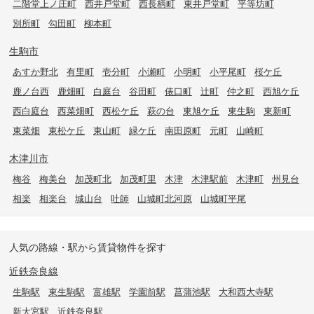
二階堂上ノ庄町
西井戸堂町
西長柄町
東井戸堂町
平等坊町
別所町
勾田町
柳本町
生駒市
あすか野北
有里町
壱分町
小瀬町
小明町
小平尾町
桜ケ丘
鹿ノ台西
鹿畑町
白庭台
谷田町
俵口町
辻町
仲之町
西旭ケ丘
西白庭台
西菜畑町
西松ケ丘
萩の台
東旭ケ丘
東生駒
東新町
東菜畑
東松ケ丘
東山町
緑ケ丘
南田原町
元町
山崎町
木津川市
梅谷
梅美台
加茂町北
加茂町里
木津
木津駅前
木津町
州見台
相楽
相楽台
城山台
吐師
山城町北河原
山城町平尾
人気の路線・駅から賃貸物件を探す
近鉄奈良線
生駒駅
東生駒駅
富雄駅
学園前駅
菖蒲池駅
大和西大寺駅
新大宮駅
近鉄奈良駅