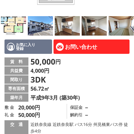
地図から探す
AcePlanner公式ライン
SNS
お気に入り
お問い合わせ
登録
スタッフ紹介
50,000
円
賃 料
リフォーム のことなら！
4,000円
共益費
3DK
オーナー様へ
間取り
56.72㎡
専有面積
住宅型有料老人 Ｆｌｅｕｒａｇｅ
平成9年3月 (築30年)
築年月
店舗情報·アクセス
20,000円
－
敷 金
保証金
50,000円
－
礼 金
解約引
会社概要
交 通
近鉄奈良線 近鉄奈良駅 バス16分 州見橋東バス停 徒
歩4分