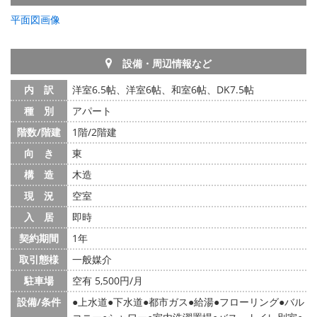
平面図画像
設備・周辺情報など
内 訳
洋室6.5帖、洋室6帖、和室6帖、DK7.5帖
種 別
アパート
階数/階建
1階/2階建
向 き
東
構 造
木造
現 況
空室
入 居
即時
契約期間
1年
取引態様
一般媒介
駐車場
空有 5,500円/月
設備/条件
上水道
下水道
都市ガス
給湯
フローリング
バル