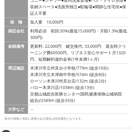
コニー
シャワー
室内洗濯置場
バス・トイレ別室
収納スペース
洗面所独立
駐輪場
閑静な住宅街
保
証人不要
保 険
加入要 10,000円
保証会社
利用必須 初回:50%(最低15,000円)・月額1.3%(最低
300円)
金銭備考
更新料: 22,000円
鍵交換代: 33,000円
退去時クリ
ーニング費60500円。リブネス安心サポート月1320
円。短期解約違約金有(1年未満1ヶ月)
周辺施設
木津川市立州見台小学校/779m (徒歩10分)
木津川市立木津南中学校/574m (徒歩8分)
ローソン木津川州見台店/132m (徒歩2分)
バロー木津川店/1038m (徒歩13分)
京都山城総合医療センター(国民健康保険山城病院
組合)/2589m (徒歩33分)
大学など
－
表示の情報と現況に差異がある場合は現況優先となります。