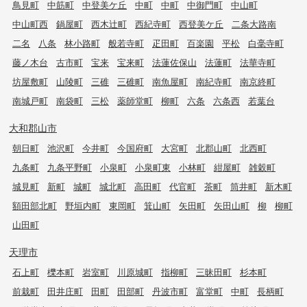
鳥見町
中筋町
中登美ケ丘
中町
中町
中御門町
中山町
中山町西
鍋屋町
西木辻町
西紀寺町
西登美ケ丘
二条大路南
二名
八条
林小路町
般若寺町
疋田町
百楽園
平松
白毫寺町
藤ノ木台
古市町
宝来
宝来町
法蓮佐保山
法蓮町
法華寺町
坊屋敷町
山陵町
三碓
三碓町
南魚屋町
南紀寺町
南京終町
南城戸町
南袋町
三松
薬師堂町
柳町
六条
六条西
若葉台
大和郡山市
朝日町
池沢町
今井町
今国府町
大宮町
北郡山町
北西町
九条町
九条平野町
小泉町
小泉町東
小林町
紺屋町
雑穀町
城見町
新町
城町
城北町
高田町
代官町
茶町
筒井町
新木町
額田部北町
野垣内町
東岡町
箕山町
矢田町
矢田山町
柳
柳町
山田町
天理市
石上町
櫟本町
岩室町
川原城町
指柳町
三昧田町
杉本町
前栽町
田井庄町
田町
田部町
丹波市町
富堂町
中町
長柄町