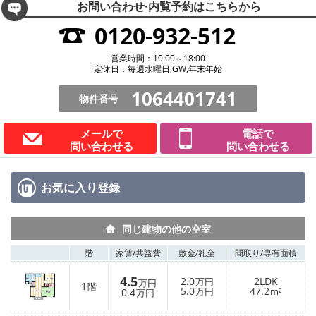
お問い合わせ·内覧予約は
こちらから
0120-932-512
営業時間：10:00～18:00
定休日：毎週水曜日,GW,年末年始
1064401741
物件番号
メールで
電話で
問い合わせる
問い合わせる
お気に入り
登録
同じ建物の他の空室
階
家賃/
共益費
敷金/
礼金
間取り/
専有面積
4.5
2.0
2LDK
万円
万円
1
階
5.0
47.2
0.4
万円
m²
万円