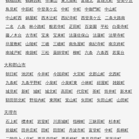
鶴福院町
鶴舞西町
帝塚山
東九条町
富雄北
富雄元町
登美ケ丘
鳥見町
中筋町
中登美ケ丘
中町
中町
中御門町
中山町
中山町西
鍋屋町
西木辻町
西紀寺町
西登美ケ丘
二条大路南
二名
八条
林小路町
般若寺町
疋田町
百楽園
平松
白毫寺町
藤ノ木台
古市町
宝来
宝来町
法蓮佐保山
法蓮町
法華寺町
坊屋敷町
山陵町
三碓
三碓町
南魚屋町
南紀寺町
南京終町
南城戸町
南袋町
三松
薬師堂町
柳町
六条
六条西
若葉台
大和郡山市
朝日町
池沢町
今井町
今国府町
大宮町
北郡山町
北西町
九条町
九条平野町
小泉町
小泉町東
小林町
紺屋町
雑穀町
城見町
新町
城町
城北町
高田町
代官町
茶町
筒井町
新木町
額田部北町
野垣内町
東岡町
箕山町
矢田町
矢田山町
山田町
天理市
石上町
櫟本町
岩室町
川原城町
指柳町
三昧田町
杉本町
前栽町
田井庄町
田町
田部町
丹波市町
富堂町
中町
長柄町
二階堂上ノ庄町
西井戸堂町
西長柄町
東井戸堂町
平等坊町