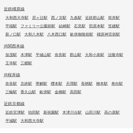
近鉄橿原線
大和西大寺駅
尼ヶ辻駅
西ノ京駅
九条駅
近鉄郡山駅
筒井駅
平端駅
ファミリー公園前駅
結崎駅
石見駅
田原本駅
笠縫駅
新ノ口駅
大和八木駅
八木西口駅
畝傍御陵前駅
橿原神宮前駅
JR関西本線
加茂駅
木津駅
平城山駅
奈良駅
郡山駅
大和小泉駅
法隆寺駅
王寺駅
三郷駅
JR桜井線
奈良駅
京終駅
帯解駅
櫟本駅
天理駅
長柄駅
柳本駅
巻向駅
三輪駅
香久山駅
畝傍駅
金橋駅
高田駅
近鉄京都線
近鉄宮津駅
狛田駅
新祝園駅
木津川台駅
山田川駅
高の原駅
平城駅
大和西大寺駅