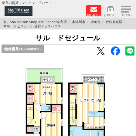
×
奈良の賃貸マンション・アパート
問い合わせ
お気に入り
TOPページ
家、Sha Maison Shop Ace Planner奈良店
木津川市
梅美台
近鉄奈良駅
サル ドセジュール 賃貸テラスハウス
Foreigners welcome！
サル ドセジュール
物件番号/
1064401093
店長のおすすめ物件
おすすめ Sha Maison 特集
積水ハウス Sha Maison 特集 (奈良北部、木津川
市)
積水ハウス Sha Maison 特集 (奈良南部)
路線·駅から探す
地域から探す