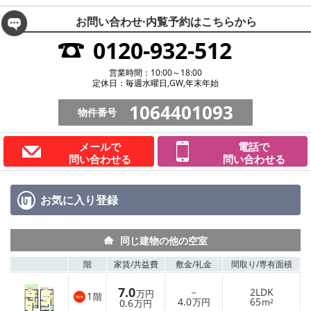
お問い合わせ·内覧予約は
こちらから
0120-932-512
営業時間：10:00～18:00
定休日：毎週水曜日,GW,年末年始
1064401093
物件番号
メールで
電話で
問い合わせる
問い合わせる
お気に入り
登録
同じ建物の他の空室
階
家賃/
共益費
敷金/
礼金
間取り/
専有面積
7.0
－
2LDK
万円
1
階
4.0
65
0.6
万円
m²
万円