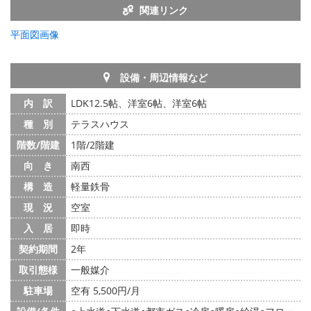
関連リンク
平面図画像
設備・周辺情報など
内 訳
LDK12.5帖、洋室6帖、洋室6帖
種 別
テラスハウス
階数/階建
1階/2階建
向 き
南西
構 造
軽量鉄骨
現 況
空室
入 居
即時
契約期間
2年
取引態様
一般媒介
駐車場
空有 5,500円/月