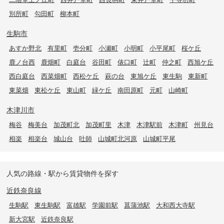
別所町
勾田町
柳本町
生駒市
あすか野北
有里町
壱分町
小瀬町
小明町
小平尾町
桜ケ丘
鹿ノ台西
鹿畑町
白庭台
谷田町
俵口町
辻町
仲之町
西旭ケ丘
西白庭台
西菜畑町
西松ケ丘
萩の台
東旭ケ丘
東生駒
東新町
東菜畑
東松ケ丘
東山町
緑ケ丘
南田原町
元町
山崎町
木津川市
梅谷
梅美台
加茂町北
加茂町里
木津
木津駅前
木津町
州見台
相楽
相楽台
城山台
吐師
山城町北河原
山城町平尾
人気の路線・駅から賃貸物件を探す
近鉄奈良線
生駒駅
東生駒駅
富雄駅
学園前駅
菖蒲池駅
大和西大寺駅
新大宮駅
近鉄奈良駅