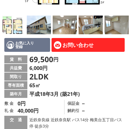
地図から探す
AcePlanner公式ライン
SNS
お気に入り
お問い合わせ
登録
スタッフ紹介
69,500
円
賃 料
リフォーム のことなら！
6,000円
共益費
2LDK
オーナー様へ
間取り
65㎡
専有面積
住宅型有料老人 Ｆｌｅｕｒａｇｅ
平成18年3月 (築21年)
築年月
店舗情報·アクセス
0円
－
敷 金
保証金
40,000円
－
礼 金
解約引
会社概要
交 通
近鉄奈良線 近鉄奈良駅 バス14分 梅美台五丁目バス
停 徒歩3分