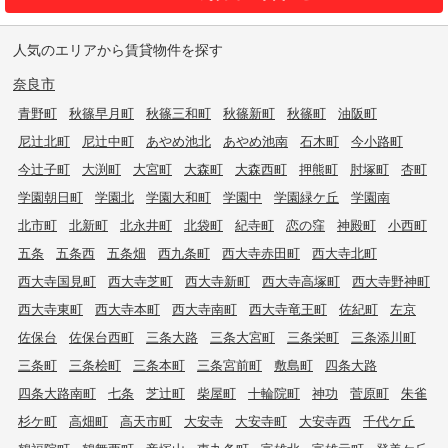
人気のエリアから賃貸物件を探す
奈良市
青野町
秋篠早月町
秋篠三和町
秋篠新町
秋篠町
油阪町
尼辻北町
尼辻中町
あやめ池北
あやめ池南
石木町
今小路町
今辻子町
大渕町
大宮町
大森町
大森西町
押熊町
肘塚町
杏町
学園朝日町
学園北
学園大和町
学園中
学園緑ケ丘
学園南
北市町
北新町
北永井町
北袋町
紀寺町
恋の窪
神殿町
小西町
五条
五条西
五条畑
西九条町
西大寺赤田町
西大寺北町
西大寺国見町
西大寺芝町
西大寺新町
西大寺高塚町
西大寺野神町
西大寺東町
西大寺本町
西大寺南町
西大寺竜王町
佐紀町
左京
佐保台
佐保台西町
三条大路
三条大宮町
三条栄町
三条添川町
三条町
三条桧町
三条本町
三条宮前町
敷島町
四条大路
四条大路南町
七条
芝辻町
柴屋町
十輪院町
神功
菅原町
朱雀
杉ケ町
高畑町
高天市町
大安寺
大安寺町
大安寺西
千代ケ丘