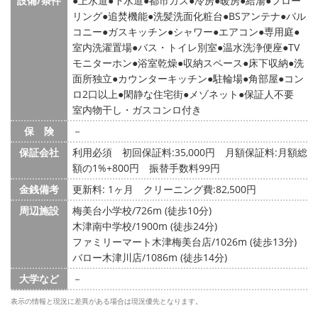
設備/条件
上水道
下水道
都市ガス
冷房
暖房
給湯
フロー
リング
追焚機能
洗髪洗面化粧台
BSアンテナ
バル
コニー
ガスキッチン
シャワー
エアコン
専用庭
室内洗濯置場
バス・トイレ別室
温水洗浄便座
TV
モニターホン
浴室乾燥
収納スペース
床下収納
洗
面所独立
カウンターキッチン
駐輪場
角部屋
コン
ロ2口以上
閑静な住宅街
メゾネット
保証人不要
室内物干し・ガスコンロ付き
保 険
－
保証会社
利用必須 初回保証料:35,000円 月額保証料:月額総
額の1%+800円 振替手数料99円
金銭備考
更新料: 1ヶ月
クリーニング費:82,500円
周辺施設
梅美台小学校/726m (徒歩10分)
木津南中学校/1900m (徒歩24分)
ファミリーマート木津梅美台店/1026m (徒歩13分)
バロー木津川店/1086m (徒歩14分)
大学など
－
表示の情報と現況に差異がある場合は現況優先となります。