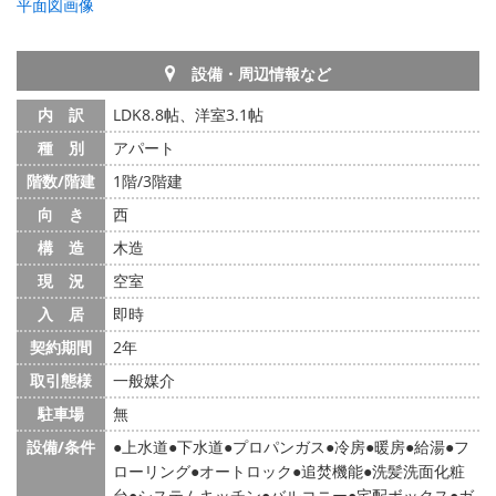
平面図画像
設備・周辺情報など
内 訳
LDK8.8帖、洋室3.1帖
種 別
アパート
階数/階建
1階/3階建
向 き
西
構 造
木造
現 況
空室
入 居
即時
契約期間
2年
取引態様
一般媒介
駐車場
無
設備/条件
上水道
下水道
プロパンガス
冷房
暖房
給湯
フ
ローリング
オートロック
追焚機能
洗髪洗面化粧
台
システムキッチン
バルコニー
宅配ボックス
ガ