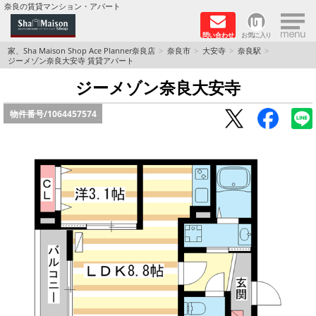
×
奈良の賃貸マンション・アパート
問い合わせ
お気に入り
TOPページ
家、Sha Maison Shop Ace Planner奈良店
奈良市
大安寺
奈良駅
ジーメゾン奈良大安寺 賃貸アパート
Foreigners welcome！
ジーメゾン奈良大安寺
物件番号/
1064457574
店長のおすすめ物件
おすすめ Sha Maison 特集
積水ハウス Sha Maison 特集 (奈良北部、木津川
市)
積水ハウス Sha Maison 特集 (奈良南部)
路線·駅から探す
地域から探す