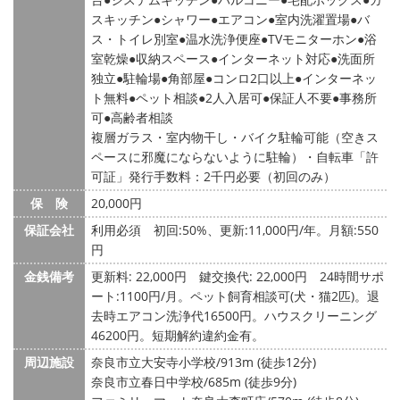
スキッチン
シャワー
エアコン
室内洗濯置場
バ
ス・トイレ別室
温水洗浄便座
TVモニターホン
浴
室乾燥
収納スペース
インターネット対応
洗面所
独立
駐輪場
角部屋
コンロ2口以上
インターネッ
ト無料
ペット相談
2人入居可
保証人不要
事務所
可
高齢者相談
複層ガラス・室内物干し・バイク駐輪可能（空きス
ペースに邪魔にならないように駐輪）・自転車「許
可証」発行手数料：2千円必要（初回のみ）
保 険
20,000円
保証会社
利用必須 初回:50%、更新:11,000円/年。月額:550
円
金銭備考
更新料: 22,000円
鍵交換代: 22,000円
24時間サポ
ート:1100円/月。ペット飼育相談可(犬・猫2匹)。退
去時エアコン洗浄代16500円。ハウスクリーニング
46200円。短期解約違約金有。
周辺施設
奈良市立大安寺小学校/913m (徒歩12分)
奈良市立春日中学校/685m (徒歩9分)