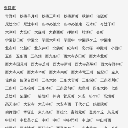
奈良市
青野町
秋篠早月町
秋篠三和町
秋篠新町
秋篠町
油阪町
尼辻北町
尼辻中町
あやめ池北
あやめ池南
石木町
今辻子町
大渕町
大宮町
大森町
大森西町
押熊町
肘塚町
杏町
学園朝日町
学園北
学園大和町
学園中
学園緑ケ丘
学園南
北市町
北新町
北永井町
北袋町
紀寺町
恋の窪
神殿町
小西町
五条
五条西
五条畑
西九条町
西大寺赤田町
西大寺北町
西大寺国見町
西大寺芝町
西大寺新町
西大寺高塚町
西大寺野神町
西大寺東町
西大寺本町
西大寺南町
西大寺竜王町
佐紀町
左京
佐保台
佐保台西町
三条大路
三条大宮町
三条栄町
三条添川町
三条町
三条桧町
三条本町
三条宮前町
敷島町
四条大路
七条
芝辻町
柴屋町
十輪院町
神功
菅原町
朱雀
杉ケ町
高畑町
高天市町
大安寺
大安寺町
大安寺西
千代ケ丘
鶴福院町
鶴舞西町
帝塚山
東九条町
富雄北
富雄元町
登美ケ丘
鳥見町
中筋町
中登美ケ丘
中町
中町
中御門町
中山町
中山町西
鍋屋町
西木辻町
西紀寺町
西登美ケ丘
二条大路南
二名
八条