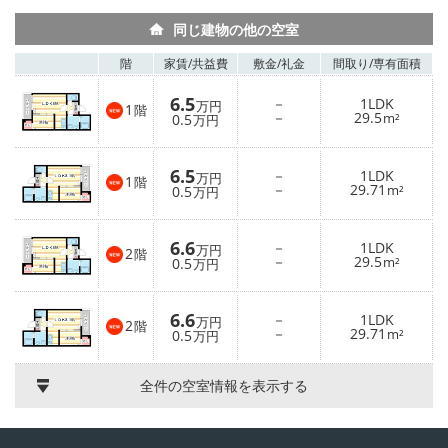
同じ建物の他の空室
階
家賃/
共益費
敷金/
礼金
間取り/
専有面積
6.5
－
1LDK
万円
1
階
－
29.5
0.5
m²
万円
6.5
－
1LDK
万円
1
階
－
29.71
0.5
m²
万円
6.6
－
1LDK
万円
2
階
－
29.5
0.5
m²
万円
6.6
－
1LDK
万円
2
階
－
29.71
0.5
m²
万円
全件の空室情報を表示する