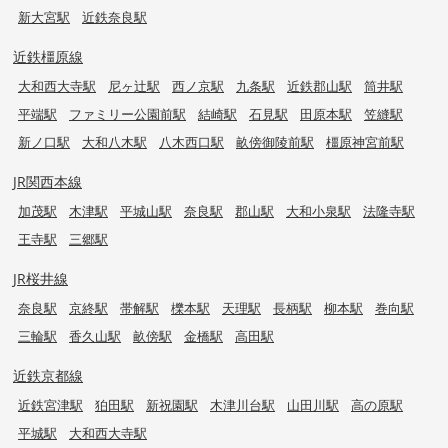
新大宮駅
近鉄奈良駅
近鉄橿原線
大和西大寺駅
尼ヶ辻駅
西ノ京駅
九条駅
近鉄郡山駅
筒井駅
平端駅
ファミリー公園前駅
結崎駅
石見駅
田原本駅
笠縫駅
新ノ口駅
大和八木駅
八木西口駅
畝傍御陵前駅
橿原神宮前駅
JR関西本線
加茂駅
木津駅
平城山駅
奈良駅
郡山駅
大和小泉駅
法隆寺駅
王寺駅
三郷駅
JR桜井線
奈良駅
京終駅
帯解駅
櫟本駅
天理駅
長柄駅
柳本駅
巻向駅
三輪駅
香久山駅
畝傍駅
金橋駅
高田駅
近鉄京都線
近鉄宮津駅
狛田駅
新祝園駅
木津川台駅
山田川駅
高の原駅
平城駅
大和西大寺駅