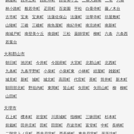
林小路町
般若寺町
疋田町
百楽園
平松
白毫寺町
藤ノ木台
古市町
宝来
宝来町
法蓮佐保山
法蓮町
法華寺町
坊屋敷町
山陵町
三碓
三碓町
南魚屋町
南紀寺町
南京終町
南新町
南城戸町
南登美ケ丘
南袋町
三松
薬師堂町
柳町
六条
六条西
若葉台
大和郡山市
朝日町
池沢町
今井町
今国府町
大宮町
北郡山町
北西町
九条町
九条平野町
小泉町
小泉町東
小林町
紺屋町
雑穀町
城見町
新町
城町
城北町
高田町
代官町
茶町
筒井町
新木町
額田部北町
野垣内町
東岡町
箕山町
矢田町
矢田山町
柳
柳町
山田町
天理市
石上町
櫟本町
岩室町
川原城町
指柳町
三昧田町
杉本町
前栽町
田井庄町
田町
田部町
丹波市町
富堂町
中町
長柄町
二階堂上ノ庄町
西井戸堂町
西長柄町
東井戸堂町
平等坊町