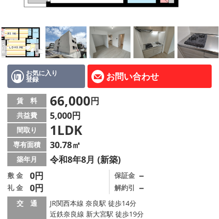
地図から探す
AcePlanner公式ライン
SNS
お気に入り
お問い合わせ
登録
スタッフ紹介
66,000
円
賃 料
リフォーム のことなら！
5,000円
共益費
1LDK
オーナー様へ
間取り
30.78㎡
専有面積
住宅型有料老人 Ｆｌｅｕｒａｇｅ
令和8年8月 (新築)
築年月
店舗情報·アクセス
0円
－
敷 金
保証金
0円
－
礼 金
解約引
会社概要
交 通
JR関西本線 奈良駅 徒歩14分
近鉄奈良線 新大宮駅 徒歩19分