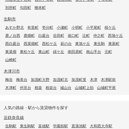
別所町
勾田町
柳本町
生駒市
あすか野北
有里町
壱分町
小瀬町
小明町
小平尾町
桜ケ丘
鹿ノ台西
鹿畑町
白庭台
谷田町
俵口町
辻町
仲之町
西旭ケ丘
西白庭台
西菜畑町
西松ケ丘
萩の台
東旭ケ丘
東生駒
東新町
東菜畑
東松ケ丘
東山町
緑ケ丘
南田原町
南山手台
元町
山崎町
木津川市
梅谷
梅美台
加茂町大野
加茂町北
加茂町里
木津
木津駅前
木津町
州見台
相楽
相楽台
城山台
山城町上狛
山城町平尾
人気の路線・駅から賃貸物件を探す
近鉄奈良線
生駒駅
東生駒駅
富雄駅
学園前駅
菖蒲池駅
大和西大寺駅