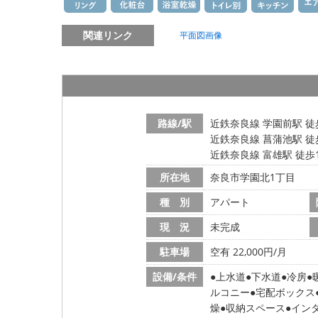
関連リンク
平面図画像
路線/駅
近鉄奈良線 学園前駅 徒
近鉄奈良線 菖蒲池駅 徒
近鉄奈良線 富雄駅 徒歩
所在地
奈良市学園北1丁目
種 別
アパート
現 況
未完成
駐車場
空有 22,000円/月
設備/条件
上水道
下水道
冷房
ルコニー
宅配ボックス
燥
収納スペース
イン