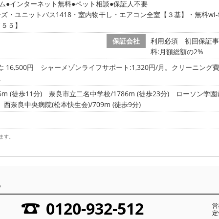
ム
インターネット無料
ペット相談
保証人不要
・ユニットバス1418・室内物干し・エアコン全室【３基】・無料wi-fi
ド５５】
保証会社
利用必須 初回保証事務
料:月額総額の2%
 16,500円
シャーメゾンライフサポート:1,320円/月。クリーニング費
。
 (徒歩11分)
奈良市立二名中学校/1786m (徒歩23分)
ローソン学園前
西奈良中央病院(松本快生会)/709m (徒歩9分)
ます。
ら
0120-932-512
営
定