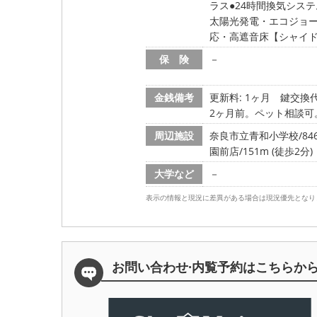
ラス
24時間換気システ
太陽光発電・エコジョーズ
応・高遮音床【シャイ
保 険
－
金銭備考
更新料: 1ヶ月
鍵交換代:
2ヶ月前。ペット相談可
周辺施設
奈良市立青和小学校/846m
園前店/151m (徒歩2分)
大学など
－
表示の情報と現況に差異がある場合は現況優先となり
お問い合わせ·内覧予約は
こちらか