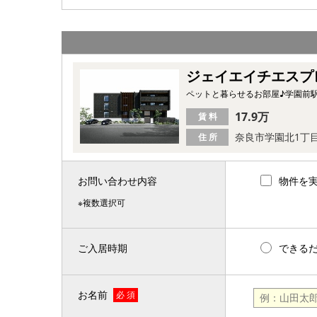
ジェイエイチエスプ
ペットと暮らせるお部屋♪学園前
17.9万
賃 料
奈良市学園北1丁
住 所
お問い合わせ内容
物件を
※複数選択可
ご入居時期
できる
お名前
必 須