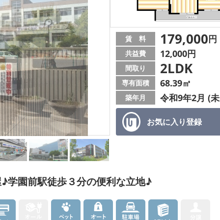
179,000
円
賃 料
12,000円
共益費
2LDK
間取り
68.39㎡
専有面積
令和9年2月 (未
築年月
お気に入り
登録
♪学園前駅徒歩３分の便利な立地♪