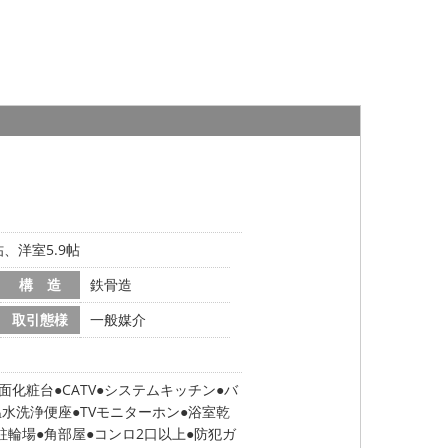
帖、洋室5.9帖
構 造
鉄骨造
取引態様
一般媒介
面化粧台
CATV
システムキッチン
バ
温水洗浄便座
TVモニターホン
浴室乾
駐輪場
角部屋
コンロ2口以上
防犯ガ