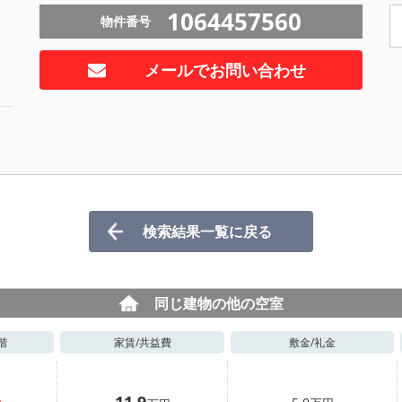
1064457560
物件番号
メールでお問い合わせ
検索結果一覧に戻る
同じ建物の他の空室
階
家賃/
共益費
敷金/
礼金
11.9