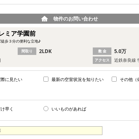
物件のお問い合わせ
レミア学園前
駅徒歩３分の便利な立地♪
2LDK
5.0万
間取り
敷 金
目
近鉄奈良線 
アクセス
実際に見たい
最新の空室状況を知りたい
その他（
だけ早く
いいものがあれば