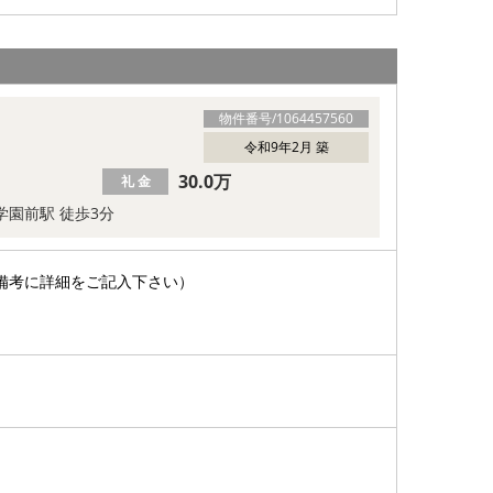
物件番号/
1064457560
令和9年2月 築
30.0万
礼 金
学園前駅 徒歩3分
備考に詳細をご記入下さい）