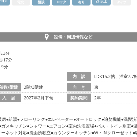
設備・周辺情報など
歩3分
歩17分
19分
内 訳
LDK15.2帖、洋室7.7
階数/階建
3階/3階建
向 き
東
入 居
2027年2月下旬
契約期間
2年
暖房
給湯
フローリング
エレベーター
オートロック
追焚機能
洗髪洗
ガスキッチン
シャワー
エアコン
室内洗濯置場
バス・トイレ別室
ターネット対応
洗面所独立
カウンターキッチン
W・INクローゼット