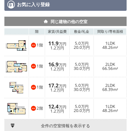
お気に入り
登録
同じ建物の他の空室
階
家賃/
共益費
敷金/
礼金
間取り/
専有面積
11.9
5.0
1LDK
万円
万円
1
階
20.0
48.26
1.2
万円
m²
万円
16.9
5.0
2LDK
万円
万円
1
階
30.0
66.56
1.2
万円
m²
万円
17.2
5.0
2LDK
万円
万円
1
階
30.0
68.39
1.2
万円
m²
万円
12.4
5.0
1LDK
万円
万円
2
階
20.0
48.26
1.2
万円
m²
万円
全件の空室情報を表示する