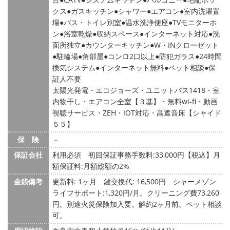
クス
ガスキッチン
シャワー
エアコン
室内洗濯置
場
バス・トイレ別室
温水洗浄便座
TVモニターホ
ン
浴室乾燥
収納スペース
インターネット対応
洗
面所独立
カウンターキッチン
W・INクローゼット
駐輪場
角部屋
コンロ2口以上
防犯ガラス
24時間
換気システム
インターネット無料
ペット相談
保
証人不要
太陽光発電・エコジョーズ・ユニットバス1418・室
内物干し・エアコン全室【３基】・無料wi-fi・動画
視聴サービス・ZEH・IOT対応・高遮音床【シャイド
５５】
保 険
－
保証会社
利用必須 初回保証事務手数料:33,000円【税込】月
額保証料:月額総額の2%
金銭備考
更新料: 1ヶ月
鍵交換代: 16,500円
シャーメゾン
ライフサポート:1,320円/月。クリーニング費73,260
円。別途火災保険加入要。解約2ヶ月前。ペット相談
可。