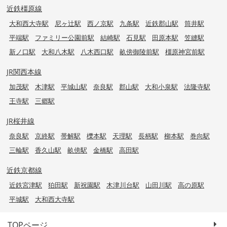
近鉄橿原線
大和西大寺駅
尼ヶ辻駅
西ノ京駅
九条駅
近鉄郡山駅
筒井駅
平端駅
ファミリー公園前駅
結崎駅
石見駅
田原本駅
笠縫駅
新ノ口駅
大和八木駅
八木西口駅
畝傍御陵前駅
橿原神宮前駅
JR関西本線
加茂駅
木津駅
平城山駅
奈良駅
郡山駅
大和小泉駅
法隆寺駅
王寺駅
三郷駅
JR桜井線
奈良駅
京終駅
帯解駅
櫟本駅
天理駅
長柄駅
柳本駅
巻向駅
三輪駅
香久山駅
畝傍駅
金橋駅
高田駅
近鉄京都線
近鉄宮津駅
狛田駅
新祝園駅
木津川台駅
山田川駅
高の原駅
平城駅
大和西大寺駅
TOPページ