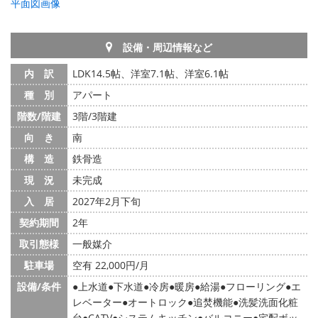
平面図画像
設備・周辺情報など
内 訳
LDK14.5帖、洋室7.1帖、洋室6.1帖
種 別
アパート
階数/階建
3階/3階建
向 き
南
構 造
鉄骨造
現 況
未完成
入 居
2027年2月下旬
契約期間
2年
取引態様
一般媒介
駐車場
空有 22,000円/月
設備/条件
上水道
下水道
冷房
暖房
給湯
フローリング
エ
レベーター
オートロック
追焚機能
洗髪洗面化粧
台
CATV
システムキッチン
バルコニー
宅配ボッ