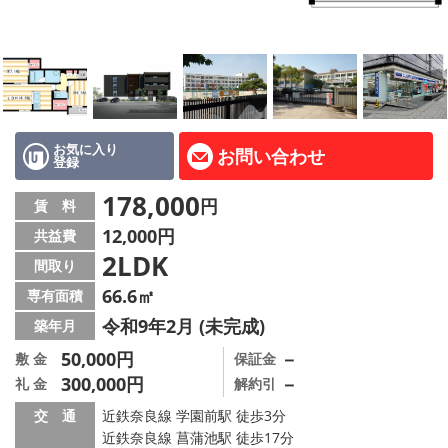
地図から探す
AcePlanner公式ライン
SNS
お気に入り
お問い合わせ
登録
スタッフ紹介
178,000
円
賃 料
リフォーム のことなら！
12,000円
共益費
2LDK
オーナー様へ
間取り
66.6㎡
専有面積
住宅型有料老人 Ｆｌｅｕｒａｇｅ
令和9年2月 (未完成)
築年月
店舗情報·アクセス
50,000円
－
敷 金
保証金
300,000円
－
礼 金
解約引
会社概要
交 通
近鉄奈良線 学園前駅 徒歩3分
近鉄奈良線 菖蒲池駅 徒歩17分