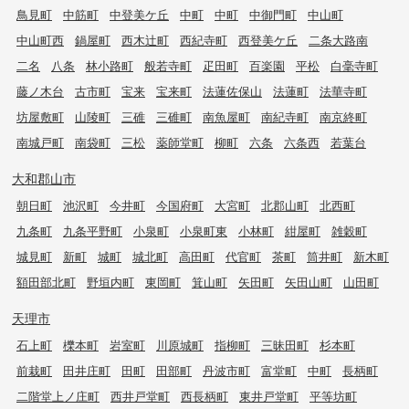
鳥見町
中筋町
中登美ケ丘
中町
中町
中御門町
中山町
中山町西
鍋屋町
西木辻町
西紀寺町
西登美ケ丘
二条大路南
二名
八条
林小路町
般若寺町
疋田町
百楽園
平松
白毫寺町
藤ノ木台
古市町
宝来
宝来町
法蓮佐保山
法蓮町
法華寺町
坊屋敷町
山陵町
三碓
三碓町
南魚屋町
南紀寺町
南京終町
南城戸町
南袋町
三松
薬師堂町
柳町
六条
六条西
若葉台
大和郡山市
朝日町
池沢町
今井町
今国府町
大宮町
北郡山町
北西町
九条町
九条平野町
小泉町
小泉町東
小林町
紺屋町
雑穀町
城見町
新町
城町
城北町
高田町
代官町
茶町
筒井町
新木町
額田部北町
野垣内町
東岡町
箕山町
矢田町
矢田山町
山田町
天理市
石上町
櫟本町
岩室町
川原城町
指柳町
三昧田町
杉本町
前栽町
田井庄町
田町
田部町
丹波市町
富堂町
中町
長柄町
二階堂上ノ庄町
西井戸堂町
西長柄町
東井戸堂町
平等坊町