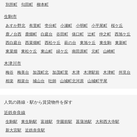
別所町
勾田町
柳本町
生駒市
あすか野北
有里町
壱分町
小瀬町
小明町
小平尾町
桜ケ丘
鹿ノ台西
鹿畑町
白庭台
谷田町
俵口町
辻町
仲之町
西旭ケ丘
西白庭台
西菜畑町
西松ケ丘
萩の台
東旭ケ丘
東生駒
東新町
東菜畑
東松ケ丘
東山町
緑ケ丘
南田原町
元町
山崎町
木津川市
梅谷
梅美台
加茂町北
加茂町里
木津
木津駅前
木津町
州見台
相楽
相楽台
城山台
吐師
山城町北河原
山城町平尾
人気の路線・駅から賃貸物件を探す
近鉄奈良線
生駒駅
東生駒駅
富雄駅
学園前駅
菖蒲池駅
大和西大寺駅
新大宮駅
近鉄奈良駅