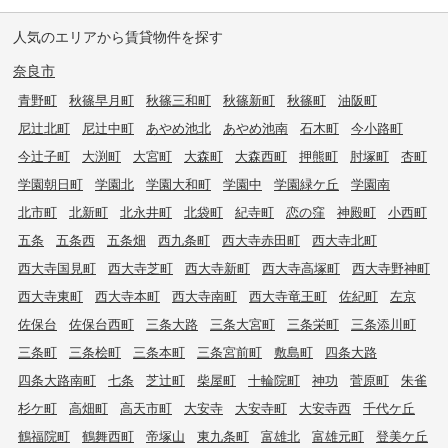
人気のエリアから賃貸物件を探す
奈良市
青野町
秋篠早月町
秋篠三和町
秋篠新町
秋篠町
油阪町
尼辻北町
尼辻中町
あやめ池北
あやめ池南
石木町
今小路町
今辻子町
大渕町
大宮町
大森町
大森西町
押熊町
肘塚町
杏町
学園朝日町
学園北
学園大和町
学園中
学園緑ケ丘
学園南
北市町
北新町
北永井町
北袋町
紀寺町
恋の窪
神殿町
小西町
五条
五条西
五条畑
西九条町
西大寺赤田町
西大寺北町
西大寺国見町
西大寺芝町
西大寺新町
西大寺高塚町
西大寺野神町
西大寺東町
西大寺本町
西大寺南町
西大寺竜王町
佐紀町
左京
佐保台
佐保台西町
三条大路
三条大宮町
三条栄町
三条添川町
三条町
三条桧町
三条本町
三条宮前町
敷島町
四条大路
四条大路南町
七条
芝辻町
柴屋町
十輪院町
神功
菅原町
朱雀
杉ケ町
高畑町
高天市町
大安寺
大安寺町
大安寺西
千代ケ丘
鶴福院町
鶴舞西町
帝塚山
東九条町
富雄北
富雄元町
登美ケ丘