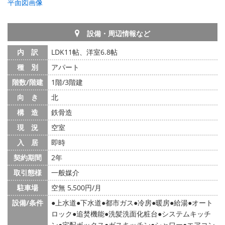
平面図画像
設備・周辺情報など
内 訳
LDK11帖、洋室6.8帖
種 別
アパート
階数/階建
1階/3階建
向 き
北
構 造
鉄骨造
現 況
空室
入 居
即時
契約期間
2年
取引態様
一般媒介
駐車場
空無 5,500円/月
設備/条件
上水道
下水道
都市ガス
冷房
暖房
給湯
オート
ロック
追焚機能
洗髪洗面化粧台
システムキッチ
ン
宅配ボックス
ガスキッチン
シャワー
エアコン