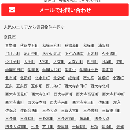
メールで
お問い合わせ
人気のエリアから賃貸物件を探す
奈良市
青野町
秋篠早月町
秋篠三和町
秋篠新町
秋篠町
油阪町
尼辻北町
尼辻中町
あやめ池北
あやめ池南
石木町
今小路町
今辻子町
大渕町
大宮町
大森町
大森西町
押熊町
肘塚町
杏町
学園朝日町
学園北
学園大和町
学園中
学園緑ケ丘
学園南
北市町
北新町
北永井町
北袋町
紀寺町
恋の窪
神殿町
小西町
五条
五条西
五条畑
西九条町
西大寺赤田町
西大寺北町
西大寺国見町
西大寺芝町
西大寺新町
西大寺高塚町
西大寺野神町
西大寺東町
西大寺本町
西大寺南町
西大寺竜王町
佐紀町
左京
佐保台
佐保台西町
三条大路
三条大宮町
三条栄町
三条添川町
三条町
三条桧町
三条本町
三条宮前町
敷島町
四条大路
四条大路南町
七条
芝辻町
柴屋町
十輪院町
神功
菅原町
朱雀