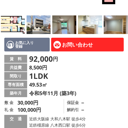
地図から探す
AcePlanner公式ライン
SNS
お気に入り
お問い合わせ
登録
スタッフ紹介
92,000
円
賃 料
リフォーム のことなら！
8,500円
共益費
1LDK
オーナー様へ
間取り
49.53㎡
専有面積
住宅型有料老人 Ｆｌｅｕｒａｇｅ
令和5年11月 (築3年)
築年月
店舗情報·アクセス
30,000円
－
敷 金
保証金
100,000円
－
礼 金
解約引
会社概要
交 通
近鉄大阪線 大和八木駅 徒歩4分
近鉄橿原線 八木西口駅 徒歩6分