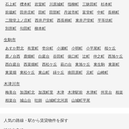
石上町
櫟本町
岩室町
川原城町
指柳町
三昧田町
杉本町
前栽町
田井庄町
田町
田部町
丹波市町
富堂町
中町
長柄町
二階堂上ノ庄町
西井戸堂町
西長柄町
東井戸堂町
平等坊町
別所町
勾田町
柳本町
生駒市
あすか野北
有里町
壱分町
小瀬町
小明町
小平尾町
桜ケ丘
鹿ノ台西
鹿畑町
白庭台
谷田町
俵口町
辻町
仲之町
西旭ケ丘
西白庭台
西菜畑町
西松ケ丘
萩の台
東旭ケ丘
東生駒
東新町
東菜畑
東松ケ丘
東山町
緑ケ丘
南田原町
元町
山崎町
木津川市
梅美台
加茂町北
加茂町里
木津
木津駅前
木津町
州見台
相楽
相楽台
城山台
吐師
山城町北河原
山城町平尾
人気の路線・駅から賃貸物件を探す