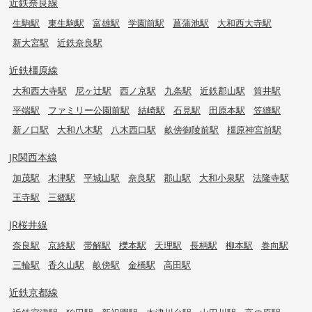
近鉄奈良線
生駒駅
東生駒駅
富雄駅
学園前駅
菖蒲池駅
大和西大寺駅
新大宮駅
近鉄奈良駅
近鉄橿原線
大和西大寺駅
尼ヶ辻駅
西ノ京駅
九条駅
近鉄郡山駅
筒井駅
平端駅
ファミリー公園前駅
結崎駅
石見駅
田原本駅
笠縫駅
新ノ口駅
大和八木駅
八木西口駅
畝傍御陵前駅
橿原神宮前駅
JR関西本線
加茂駅
木津駅
平城山駅
奈良駅
郡山駅
大和小泉駅
法隆寺駅
王寺駅
三郷駅
JR桜井線
奈良駅
京終駅
帯解駅
櫟本駅
天理駅
長柄駅
柳本駅
巻向駅
三輪駅
香久山駅
畝傍駅
金橋駅
高田駅
近鉄京都線