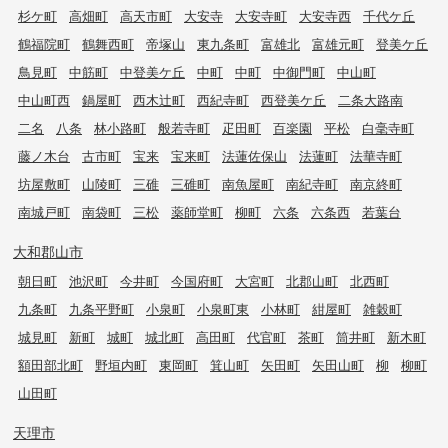
杉ケ町
高畑町
高天市町
大安寺
大安寺町
大安寺西
千代ケ丘
鶴福院町
鶴舞西町
帝塚山
東九条町
富雄北
富雄元町
登美ケ丘
鳥見町
中筋町
中登美ケ丘
中町
中町
中御門町
中山町
中山町西
鍋屋町
西木辻町
西紀寺町
西登美ケ丘
二条大路南
二名
八条
林小路町
般若寺町
疋田町
百楽園
平松
白毫寺町
藤ノ木台
古市町
宝来
宝来町
法蓮佐保山
法蓮町
法華寺町
坊屋敷町
山陵町
三碓
三碓町
南魚屋町
南紀寺町
南京終町
南城戸町
南袋町
三松
薬師堂町
柳町
六条
六条西
若葉台
大和郡山市
朝日町
池沢町
今井町
今国府町
大宮町
北郡山町
北西町
九条町
九条平野町
小泉町
小泉町東
小林町
紺屋町
雑穀町
城見町
新町
城町
城北町
高田町
代官町
茶町
筒井町
新木町
額田部北町
野垣内町
東岡町
箕山町
矢田町
矢田山町
柳
柳町
山田町
天理市