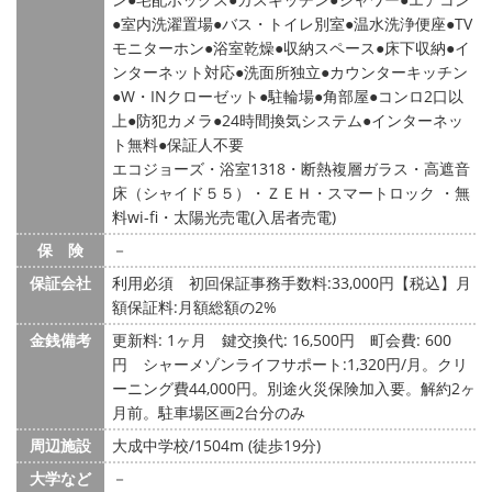
室内洗濯置場
バス・トイレ別室
温水洗浄便座
TV
モニターホン
浴室乾燥
収納スペース
床下収納
イ
ンターネット対応
洗面所独立
カウンターキッチン
W・INクローゼット
駐輪場
角部屋
コンロ2口以
上
防犯カメラ
24時間換気システム
インターネッ
ト無料
保証人不要
エコジョーズ・浴室1318・断熱複層ガラス・高遮音
床（シャイド５５）・ＺＥＨ・スマートロック ・無
料wi-fi・太陽光売電(入居者売電)
保 険
－
保証会社
利用必須 初回保証事務手数料:33,000円【税込】月
額保証料:月額総額の2%
金銭備考
更新料: 1ヶ月
鍵交換代: 16,500円
町会費: 600
円
シャーメゾンライフサポート:1,320円/月。クリ
ーニング費44,000円。別途火災保険加入要。解約2ヶ
月前。駐車場区画2台分のみ
周辺施設
大成中学校/1504m (徒歩19分)
大学など
－