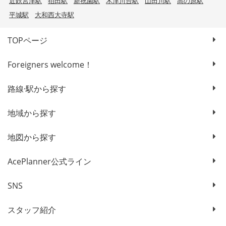
近鉄宮津駅
狛田駅
新祝園駅
木津川台駅
山田川駅
高の原駅
平城駅
大和西大寺駅
TOPページ
Foreigners welcome！
路線·駅から探す
地域から探す
地図から探す
AcePlanner公式ライン
SNS
スタッフ紹介