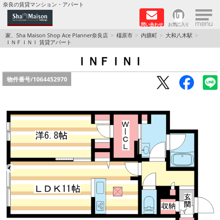
×
奈良の賃貸マンション・アパート
問い合わせ
お気に入り
TOPページ
家、Sha Maison Shop Ace Planner奈良店
橿原市
内膳町
大和八木駅
ＩＮＦＩＮＩ 賃貸アパート
Foreigners welcome！
ＩＮＦＩＮＩ
物件番号/
1064452970
店長のおすすめ物件
おすすめ Sha Maison 特集
積水ハウス Sha Maison 特集 (奈良北部、木津川
市)
積水ハウス Sha Maison 特集 (奈良南部)
路線·駅から探す
地域から探す