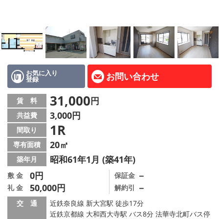
地図から探す
AcePlanner公式ライン
SNS
お気に入り
お問い合わせ
登録
スタッフ紹介
31,000
円
賃 料
リフォーム のことなら！
3,000円
共益費
1R
オーナー様へ
間取り
20㎡
専有面積
住宅型有料老人 Ｆｌｅｕｒａｇｅ
昭和61年1月 (築41年)
築年月
店舗情報·アクセス
0円
－
敷 金
保証金
50,000円
－
礼 金
解約引
会社概要
交 通
近鉄奈良線 新大宮駅 徒歩17分
近鉄京都線 大和西大寺駅 バス8分 法華寺北町バス停