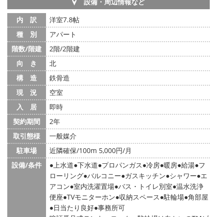
設備・周辺情報など
内 訳
洋室7.8帖
種 別
アパート
階数/階建
2階/2階建
向 き
北
構 造
鉄骨造
現 況
空室
入 居
即時
契約期間
2年
取引態様
一般媒介
駐車場
近隣確保/100m 5,000円/月
設備/条件
上水道
下水道
プロパンガス
冷房
暖房
給湯
フ
ローリング
バルコニー
ガスキッチン
シャワー
エ
アコン
室内洗濯置場
バス・トイレ別室
温水洗浄
便座
TVモニターホン
収納スペース
駐輪場
角部屋
日当たり良好
事務所可