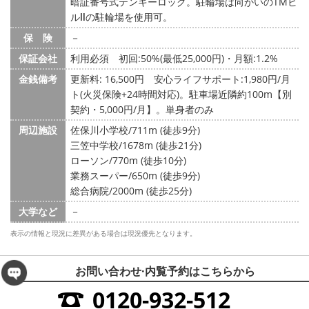
暗証番号式テンキーロック。駐輪場は向かいのTMビ
ルⅡの駐輪場を使用可。
保 険
－
保証会社
利用必須 初回:50%(最低25,000円)・月額:1.2%
金銭備考
更新料: 16,500円
安心ライフサポート:1,980円/月
ト(火災保険+24時間対応)。駐車場近隣約100m【別
契約・5,000円/月】。単身者のみ
周辺施設
佐保川小学校/711m (徒歩9分)
三笠中学校/1678m (徒歩21分)
ローソン/770m (徒歩10分)
業務スーパー/650m (徒歩9分)
総合病院/2000m (徒歩25分)
大学など
－
表示の情報と現況に差異がある場合は現況優先となります。
お問い合わせ·内覧予約は
こちらから
0120-932-512