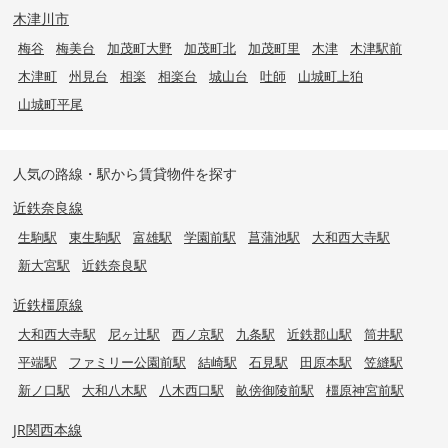
木津川市
梅谷
梅美台
加茂町大野
加茂町北
加茂町里
木津
木津駅前
木津町
州見台
相楽
相楽台
城山台
吐師
山城町上狛
山城町平尾
人気の路線・駅から賃貸物件を探す
近鉄奈良線
生駒駅
東生駒駅
富雄駅
学園前駅
菖蒲池駅
大和西大寺駅
新大宮駅
近鉄奈良駅
近鉄橿原線
大和西大寺駅
尼ヶ辻駅
西ノ京駅
九条駅
近鉄郡山駅
筒井駅
平端駅
ファミリー公園前駅
結崎駅
石見駅
田原本駅
笠縫駅
新ノ口駅
大和八木駅
八木西口駅
畝傍御陵前駅
橿原神宮前駅
JR関西本線