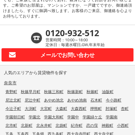
す。ご希望のお部屋は、マンションですか、一戸建てですか、御連絡頂
けましたら、すぐに御調べ致します。お客様のご来店、御連絡を心より
お待ちしております。
0120-932-512
営業時間：10:00～18:00
定休日：毎週水曜日,GW,年末年始
メールで
お問い合わせ
人気のエリアから賃貸物件を探す
奈良市
青野町
秋篠早月町
秋篠三和町
秋篠新町
秋篠町
油阪町
尼辻北町
尼辻中町
あやめ池北
あやめ池南
石木町
今小路町
今辻子町
大渕町
大宮町
大森町
大森西町
押熊町
肘塚町
杏町
学園朝日町
学園北
学園大和町
学園中
学園緑ケ丘
学園南
北市町
北新町
北永井町
北袋町
紀寺町
恋の窪
神殿町
小西町
五条
五条西
五条畑
西九条町
西大寺赤田町
西大寺北町