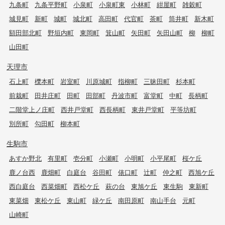
九条町
九条平野町
小泉町
小泉町東
小林町
紺屋町
雑穀町
城見町
新町
城町
城北町
高田町
代官町
茶町
筒井町
新木町
額田部北町
野垣内町
東岡町
箕山町
矢田町
矢田山町
柳
柳町
山田町
天理市
石上町
櫟本町
岩室町
川原城町
指柳町
三昧田町
杉本町
前栽町
田井庄町
田町
田部町
丹波市町
富堂町
中町
長柄町
二階堂上ノ庄町
西井戸堂町
西長柄町
東井戸堂町
平等坊町
別所町
勾田町
柳本町
生駒市
あすか野北
有里町
壱分町
小瀬町
小明町
小平尾町
桜ケ丘
鹿ノ台西
鹿畑町
白庭台
谷田町
俵口町
辻町
仲之町
西旭ケ丘
西白庭台
西菜畑町
西松ケ丘
萩の台
東旭ケ丘
東生駒
東新町
東菜畑
東松ケ丘
東山町
緑ケ丘
南田原町
南山手台
元町
山崎町