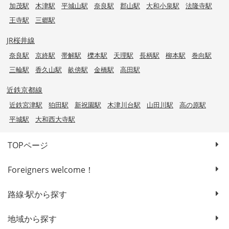
加茂駅
木津駅
平城山駅
奈良駅
郡山駅
大和小泉駅
法隆寺駅
王寺駅
三郷駅
JR桜井線
奈良駅
京終駅
帯解駅
櫟本駅
天理駅
長柄駅
柳本駅
巻向駅
三輪駅
香久山駅
畝傍駅
金橋駅
高田駅
近鉄京都線
近鉄宮津駅
狛田駅
新祝園駅
木津川台駅
山田川駅
高の原駅
平城駅
大和西大寺駅
TOPページ
Foreigners welcome！
路線·駅から探す
地域から探す