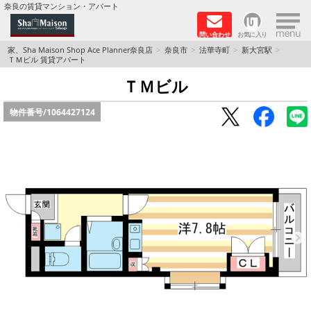
×
奈良の賃貸マンション・アパート
問い合わせ
お気に入り
TOPページ
家、Sha Maison Shop Ace Planner奈良店
奈良市
法華寺町
新大宮駅
ＴＭビル 賃貸アパート
Foreigners welcome！
ＴＭビル
物件番号/
1064427124
店長のおすすめ物件
おすすめ Sha Maison 特集
積水ハウス Sha Maison 特集 (奈良北部、木津川
市)
積水ハウス Sha Maison 特集 (奈良南部)
路線·駅から探す
地域から探す