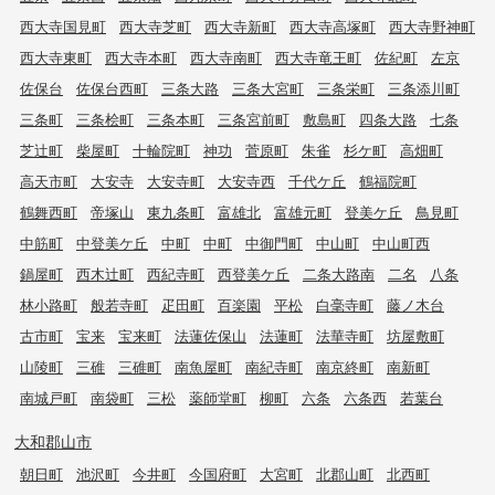
西大寺国見町
西大寺芝町
西大寺新町
西大寺高塚町
西大寺野神町
西大寺東町
西大寺本町
西大寺南町
西大寺竜王町
佐紀町
左京
佐保台
佐保台西町
三条大路
三条大宮町
三条栄町
三条添川町
三条町
三条桧町
三条本町
三条宮前町
敷島町
四条大路
七条
芝辻町
柴屋町
十輪院町
神功
菅原町
朱雀
杉ケ町
高畑町
高天市町
大安寺
大安寺町
大安寺西
千代ケ丘
鶴福院町
鶴舞西町
帝塚山
東九条町
富雄北
富雄元町
登美ケ丘
鳥見町
中筋町
中登美ケ丘
中町
中町
中御門町
中山町
中山町西
鍋屋町
西木辻町
西紀寺町
西登美ケ丘
二条大路南
二名
八条
林小路町
般若寺町
疋田町
百楽園
平松
白毫寺町
藤ノ木台
古市町
宝来
宝来町
法蓮佐保山
法蓮町
法華寺町
坊屋敷町
山陵町
三碓
三碓町
南魚屋町
南紀寺町
南京終町
南新町
南城戸町
南袋町
三松
薬師堂町
柳町
六条
六条西
若葉台
大和郡山市
朝日町
池沢町
今井町
今国府町
大宮町
北郡山町
北西町