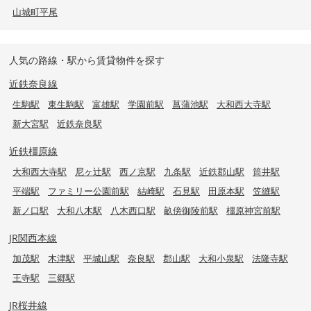
山城町平尾
人気の路線・駅から賃貸物件を探す
近鉄奈良線
生駒駅
東生駒駅
富雄駅
学園前駅
菖蒲池駅
大和西大寺駅
新大宮駅
近鉄奈良駅
近鉄橿原線
大和西大寺駅
尼ヶ辻駅
西ノ京駅
九条駅
近鉄郡山駅
筒井駅
平端駅
ファミリー公園前駅
結崎駅
石見駅
田原本駅
笠縫駅
新ノ口駅
大和八木駅
八木西口駅
畝傍御陵前駅
橿原神宮前駅
JR関西本線
加茂駅
木津駅
平城山駅
奈良駅
郡山駅
大和小泉駅
法隆寺駅
王寺駅
三郷駅
JR桜井線