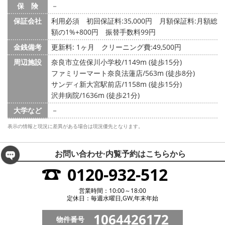
保 険
－
保証会社
利用必須 初回保証料:35,000円 月額保証料:月額総
額の1%+800円 振替手数料99円
金銭備考
更新料: 1ヶ月
クリーニング費:49,500円
周辺施設
奈良市立佐保川小学校/1149m (徒歩15分)
ファミリーマート奈良法蓮店/563m (徒歩8分)
サンディ新大宮駅前店/1158m (徒歩15分)
沢井病院/1636m (徒歩21分)
大学など
－
表示の情報と現況に差異がある場合は現況優先となります。
お問い合わせ·内覧予約は
こちらから
0120-932-512
営業時間：10:00～18:00
定休日：毎週水曜日,GW,年末年始
1064426172
物件番号