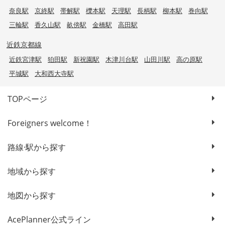
奈良駅
京終駅
帯解駅
櫟本駅
天理駅
長柄駅
柳本駅
巻向駅
三輪駅
香久山駅
畝傍駅
金橋駅
高田駅
近鉄京都線
近鉄宮津駅
狛田駅
新祝園駅
木津川台駅
山田川駅
高の原駅
平城駅
大和西大寺駅
TOPページ
Foreigners welcome！
路線·駅から探す
地域から探す
地図から探す
AcePlanner公式ライン