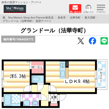
×
奈良の賃貸マンション・アパート
問い合わせ
お気に入り
TOPページ
家、Sha Maison Shop Ace Planner奈良店
奈良市
法華寺町
新大宮駅
グランドール（法華寺町） 賃貸アパート
Foreigners welcome！
グランドール（法華寺町）
物件番号/
1064426172
店長のおすすめ物件
おすすめ Sha Maison 特集
積水ハウス Sha Maison 特集 (奈良北部、木津川
市)
積水ハウス Sha Maison 特集 (奈良南部)
路線·駅から探す
地域から探す