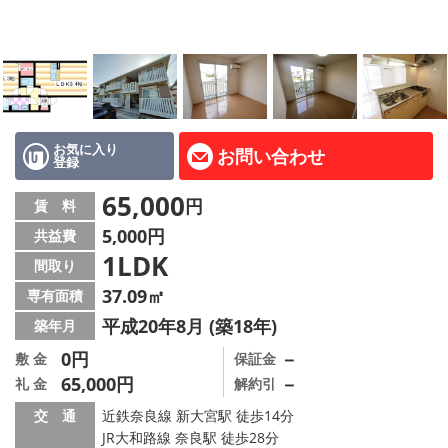
地図から探す
AcePlanner公式ライン
SNS
お気に入り
お問い合わせ
登録
スタッフ紹介
65,000
円
賃 料
リフォーム のことなら！
5,000円
共益費
1LDK
オーナー様へ
間取り
37.09㎡
専有面積
住宅型有料老人 Ｆｌｅｕｒａｇｅ
平成20年8月 (築18年)
築年月
店舗情報·アクセス
0円
－
敷 金
保証金
65,000円
－
礼 金
解約引
会社概要
交 通
近鉄奈良線 新大宮駅 徒歩14分
JR大和路線 奈良駅 徒歩28分