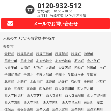
0120-932-512
営業時間：10:00～18:00
定休日：毎週水曜日,GW,年末年始
メールで
お問い合わせ
人気のエリアから賃貸物件を探す
奈良市
青野町
秋篠早月町
秋篠三和町
秋篠新町
秋篠町
油阪町
尼辻北町
尼辻中町
あやめ池北
あやめ池南
石木町
今小路町
今辻子町
大渕町
大宮町
大森町
大森西町
押熊町
肘塚町
杏町
学園朝日町
学園北
学園大和町
学園中
学園緑ケ丘
学園南
北市町
北新町
北永井町
北袋町
紀寺町
恋の窪
神殿町
小西町
五条
五条西
五条畑
西九条町
西大寺赤田町
西大寺北町
西大寺国見町
西大寺芝町
西大寺新町
西大寺高塚町
西大寺野神町
西大寺東町
西大寺本町
西大寺南町
西大寺竜王町
佐紀町
左京
佐保台
佐保台西町
三条大路
三条大宮町
三条栄町
三条添川町