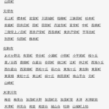
山田町
天理市
石上町
櫟本町
岩室町
川原城町
指柳町
三昧田町
杉本町
前栽町
田井庄町
田町
田部町
丹波市町
富堂町
中町
長柄町
二階堂上ノ庄町
西井戸堂町
西長柄町
東井戸堂町
平等坊町
別所町
勾田町
柳本町
生駒市
あすか野北
有里町
壱分町
小瀬町
小明町
小平尾町
桜ケ丘
鹿ノ台西
鹿畑町
白庭台
谷田町
俵口町
辻町
仲之町
西旭ケ丘
西白庭台
西菜畑町
西松ケ丘
萩の台
東旭ケ丘
東生駒
東新町
東菜畑
東松ケ丘
東山町
緑ケ丘
南田原町
南山手台
元町
山崎町
木津川市
梅谷
梅美台
加茂町大野
加茂町北
加茂町里
木津
木津駅前
木津町
州見台
相楽
相楽台
城山台
吐師
山城町上狛