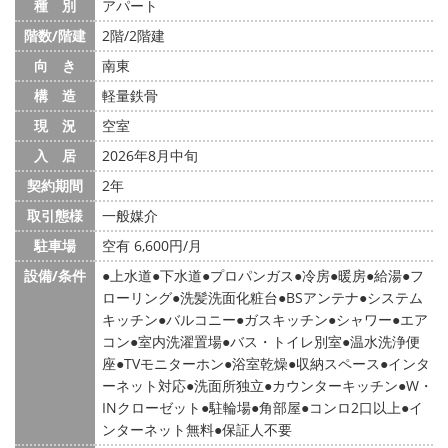
種 別
アパート
階数/階建
2階/2階建
向 き
南東
構 造
軽量鉄骨
現 況
空室
入 居
2026年8月中旬
契約期間
2年
取引態様
一般媒介
駐車場
空有 6,600円/月
設備/条件
上水道
下水道
プロパンガス
冷房
暖房
給湯
フ
ローリング
洗髪洗面化粧台
BSアンテナ
システム
キッチン
バルコニー
ガスキッチン
シャワー
エア
コン
室内洗濯置場
バス・トイレ別室
温水洗浄便
座
TVモニターホン
浴室乾燥
収納スペース
インタ
ーネット対応
洗面所独立
カウンターキッチン
W・
INクローゼット
駐輪場
角部屋
コンロ2口以上
イ
ンターネット無料
保証人不要