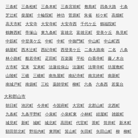
三条町
三条桧町
三条本町
三条宮前町
敷島町
四条大路
七条
芝辻町
柴屋町
十輪院町
神功
菅原町
朱雀
杉ケ町
高畑町
高天市町
大安寺
大安寺町
大安寺西
千代ケ丘
鶴福院町
鶴舞西町
帝塚山
東九条町
富雄北
富雄元町
登美ケ丘
鳥見町
中筋町
中登美ケ丘
中町
中町
中御門町
中山町
中山町西
鍋屋町
西木辻町
西紀寺町
西登美ケ丘
二条大路南
二名
八条
林小路町
般若寺町
疋田町
百楽園
平松
白毫寺町
藤ノ木台
古市町
宝来
宝来町
法蓮佐保山
法蓮町
法華寺町
坊屋敷町
山陵町
三碓
三碓町
南魚屋町
南紀寺町
南京終町
南新町
南城戸町
南袋町
三松
薬師堂町
柳町
六条
六条西
若葉台
大和郡山市
朝日町
池沢町
今井町
今国府町
大宮町
北郡山町
北西町
九条町
九条平野町
小泉町
小泉町東
小林町
紺屋町
雑穀町
城見町
新町
城町
城北町
高田町
代官町
茶町
筒井町
新木町
額田部北町
野垣内町
東岡町
箕山町
矢田町
矢田山町
柳
柳町