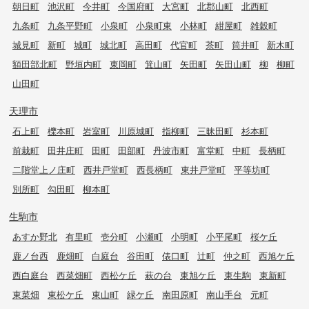
朝日町
池沢町
今井町
今国府町
大宮町
北郡山町
北西町
九条町
九条平野町
小泉町
小泉町東
小林町
紺屋町
雑穀町
城見町
新町
城町
城北町
高田町
代官町
茶町
筒井町
新木町
額田部北町
野垣内町
東岡町
箕山町
矢田町
矢田山町
柳
柳町
山田町
天理市
石上町
櫟本町
岩室町
川原城町
指柳町
三昧田町
杉本町
前栽町
田井庄町
田町
田部町
丹波市町
富堂町
中町
長柄町
二階堂上ノ庄町
西井戸堂町
西長柄町
東井戸堂町
平等坊町
別所町
勾田町
柳本町
生駒市
あすか野北
有里町
壱分町
小瀬町
小明町
小平尾町
桜ケ丘
鹿ノ台西
鹿畑町
白庭台
谷田町
俵口町
辻町
仲之町
西旭ケ丘
西白庭台
西菜畑町
西松ケ丘
萩の台
東旭ケ丘
東生駒
東新町
東菜畑
東松ケ丘
東山町
緑ケ丘
南田原町
南山手台
元町