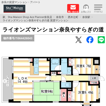
×
奈良の賃貸マンション・アパート
問い合わせ
お気に入り
TOPページ
家、Sha Maison Shop Ace Planner奈良店
奈良市
西木辻町
奈良駅
ライオンズマンション奈良やすらぎの道 賃貸マンション
Foreigners welcome！
ライオンズマンション奈良やすらぎの道
物件番号/
1064426043
店長のおすすめ物件
おすすめ Sha Maison 特集
積水ハウス Sha Maison 特集 (奈良北部、木津川
市)
積水ハウス Sha Maison 特集 (奈良南部)
路線·駅から探す
地域から探す