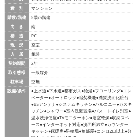
種 別
マンション
階数/階建
5階/5階建
向 き
南
構 造
RC
現 況
空室
入 居
相談
契約期間
2年
取引態様
一般媒介
駐車場
空無
設備/条件
上水道
下水道
都市ガス
給湯
フローリング
エレ
ベーター
オートロック
追焚機能
洗髪洗面化粧台
BSアンテナ
システムキッチン
バルコニー
ガスキ
ッチン
シャワー
室内洗濯置場
バス・トイレ別室
温水洗浄便座
TVモニターホン
浴室乾燥
収納スペ
ース
インターネット対応
洗面所独立
カウンター
キッチン
床暖房
駐輪場
角部屋
コンロ2口以上
分