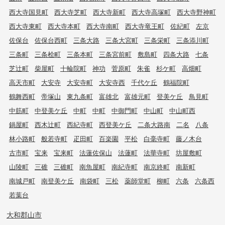
西大寺国見町
西大寺芝町
西大寺新町
西大寺高塚町
西大寺野神町
西大寺東町
西大寺本町
西大寺南町
西大寺竜王町
佐紀町
左京
佐保台
佐保台西町
三条大路
三条大宮町
三条栄町
三条添川町
三条町
三条桧町
三条本町
三条宮前町
敷島町
四条大路
七条
芝辻町
柴屋町
十輪院町
神功
菅原町
朱雀
杉ケ町
高畑町
高天市町
大安寺
大安寺町
大安寺西
千代ケ丘
鶴福院町
鶴舞西町
帝塚山
東九条町
富雄北
富雄元町
登美ケ丘
鳥見町
中筋町
中登美ケ丘
中町
中町
中御門町
中山町
中山町西
鍋屋町
西木辻町
西紀寺町
西登美ケ丘
二条大路南
二名
八条
林小路町
般若寺町
疋田町
百楽園
平松
白毫寺町
藤ノ木台
古市町
宝来
宝来町
法蓮佐保山
法蓮町
法華寺町
坊屋敷町
山陵町
三碓
三碓町
南魚屋町
南紀寺町
南京終町
南新町
南城戸町
南登美ケ丘
南袋町
三松
薬師堂町
柳町
六条
六条西
若葉台
大和郡山市