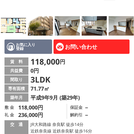
地図から探す
AcePlanner公式ライン
SNS
お気に入り
お問い合わせ
登録
スタッフ紹介
118,000
円
賃 料
リフォーム のことなら！
0円
共益費
3LDK
オーナー様へ
間取り
71.77㎡
専有面積
住宅型有料老人 Ｆｌｅｕｒａｇｅ
平成9年9月 (築29年)
築年月
店舗情報·アクセス
118,000円
－
敷 金
保証金
236,000円
－
礼 金
解約引
会社概要
交 通
JR大和路線 奈良駅 徒歩14分
近鉄奈良線 近鉄奈良駅 徒歩16分