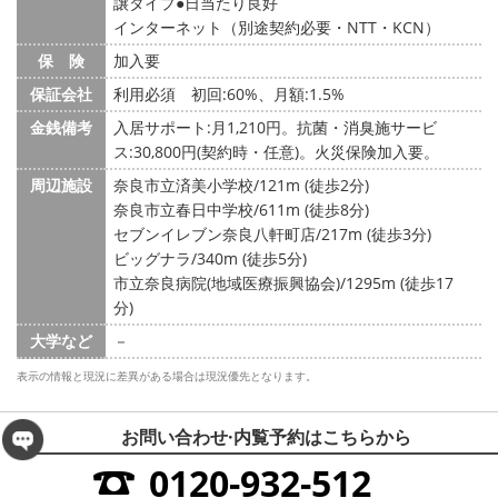
譲タイプ
日当たり良好
インターネット（別途契約必要・NTT・KCN）
保 険
加入要
保証会社
利用必須 初回:60%、月額:1.5%
金銭備考
入居サポート:月1,210円。抗菌・消臭施サービ
ス:30,800円(契約時・任意)。火災保険加入要。
周辺施設
奈良市立済美小学校/121m (徒歩2分)
奈良市立春日中学校/611m (徒歩8分)
セブンイレブン奈良八軒町店/217m (徒歩3分)
ビッグナラ/340m (徒歩5分)
市立奈良病院(地域医療振興協会)/1295m (徒歩17
分)
大学など
－
表示の情報と現況に差異がある場合は現況優先となります。
お問い合わせ·内覧予約は
こちらから
0120-932-512