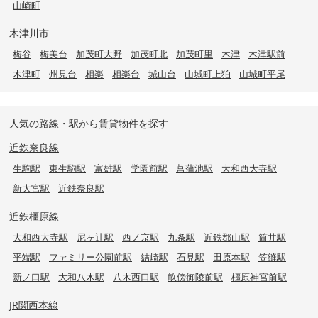
山崎町
木津川市
梅谷
梅美台
加茂町大野
加茂町北
加茂町里
木津
木津駅前
木津町
州見台
相楽
相楽台
城山台
山城町上狛
山城町平尾
人気の路線・駅から賃貸物件を探す
近鉄奈良線
生駒駅
東生駒駅
富雄駅
学園前駅
菖蒲池駅
大和西大寺駅
新大宮駅
近鉄奈良駅
近鉄橿原線
大和西大寺駅
尼ヶ辻駅
西ノ京駅
九条駅
近鉄郡山駅
筒井駅
平端駅
ファミリー公園前駅
結崎駅
石見駅
田原本駅
笠縫駅
新ノ口駅
大和八木駅
八木西口駅
畝傍御陵前駅
橿原神宮前駅
JR関西本線