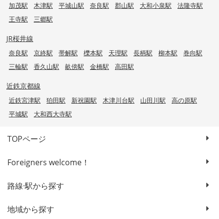
加茂駅
木津駅
平城山駅
奈良駅
郡山駅
大和小泉駅
法隆寺駅
王寺駅
三郷駅
JR桜井線
奈良駅
京終駅
帯解駅
櫟本駅
天理駅
長柄駅
柳本駅
巻向駅
三輪駅
香久山駅
畝傍駅
金橋駅
高田駅
近鉄京都線
近鉄宮津駅
狛田駅
新祝園駅
木津川台駅
山田川駅
高の原駅
平城駅
大和西大寺駅
TOPページ
Foreigners welcome！
路線·駅から探す
地域から探す