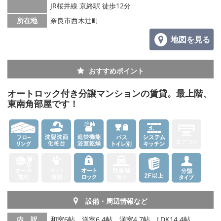
メールでお問い合わせ
JR桜井線 京終駅 徒歩12分
所在地
奈良市西木辻町
地図を見る
おすすめポイント
オートロック付き分譲マンションの賃貸。最上階、
東南角部屋です！
設備・周辺情報など
内 訳
和室6帖、洋室6.4帖、洋室4.7帖、LDK14.4帖