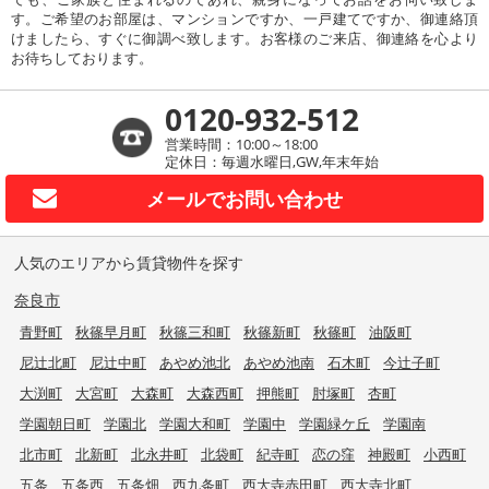
す。ご希望のお部屋は、マンションですか、一戸建てですか、御連絡頂
けましたら、すぐに御調べ致します。お客様のご来店、御連絡を心より
お待ちしております。
0120-932-512
営業時間：10:00～18:00
定休日：毎週水曜日,GW,年末年始
メールで
お問い合わせ
人気のエリアから賃貸物件を探す
奈良市
青野町
秋篠早月町
秋篠三和町
秋篠新町
秋篠町
油阪町
尼辻北町
尼辻中町
あやめ池北
あやめ池南
石木町
今辻子町
大渕町
大宮町
大森町
大森西町
押熊町
肘塚町
杏町
学園朝日町
学園北
学園大和町
学園中
学園緑ケ丘
学園南
北市町
北新町
北永井町
北袋町
紀寺町
恋の窪
神殿町
小西町
五条
五条西
五条畑
西九条町
西大寺赤田町
西大寺北町