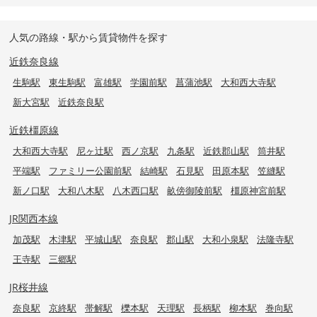
人気の路線・駅から賃貸物件を探す
近鉄奈良線
生駒駅
東生駒駅
富雄駅
学園前駅
菖蒲池駅
大和西大寺駅
新大宮駅
近鉄奈良駅
近鉄橿原線
大和西大寺駅
尼ヶ辻駅
西ノ京駅
九条駅
近鉄郡山駅
筒井駅
平端駅
ファミリー公園前駅
結崎駅
石見駅
田原本駅
笠縫駅
新ノ口駅
大和八木駅
八木西口駅
畝傍御陵前駅
橿原神宮前駅
JR関西本線
加茂駅
木津駅
平城山駅
奈良駅
郡山駅
大和小泉駅
法隆寺駅
王寺駅
三郷駅
JR桜井線
奈良駅
京終駅
帯解駅
櫟本駅
天理駅
長柄駅
柳本駅
巻向駅