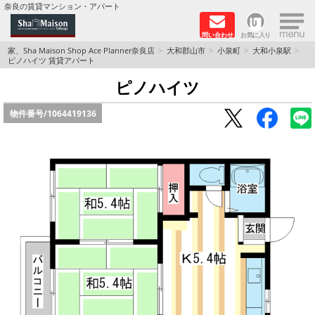
×
奈良の賃貸マンション・アパート
問い合わせ
お気に入り
TOPページ
家、Sha Maison Shop Ace Planner奈良店
大和郡山市
小泉町
大和小泉駅
ピノハイツ 賃貸アパート
Foreigners welcome！
ピノハイツ
物件番号/
1064419136
店長のおすすめ物件
おすすめ Sha Maison 特集
積水ハウス Sha Maison 特集 (奈良北部、木津川
市)
積水ハウス Sha Maison 特集 (奈良南部)
路線·駅から探す
地域から探す