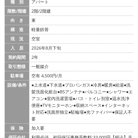
種 別
アパート
階数/階建
2階/2階建
向 き
東
構 造
軽量鉄骨
現 況
空室
入 居
2026年8月下旬
契約期間
2年
取引態様
一般媒介
駐車場
空有 4,500円/月
設備/条件
上水道
下水道
プロパンガス
冷房
暖房
給湯
洗
髪洗面化粧台
BSアンテナ
バルコニー
シャワー
エ
アコン
室内洗濯置場
バス・トイレ別室
温水洗浄
便座
TVモニターホン
収納スペース
インターネッ
ト対応
洗面所独立
駐輪場
光ファイバー
保証人不
要
保 険
加入要
保証会社
利用必須 初回保証事務手数料:33,000円【税込】月