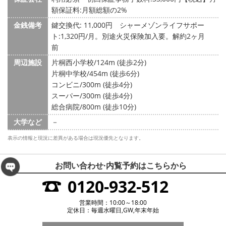
額保証料:月額総額の2%
金銭備考
鍵交換代: 11,000円
シャーメゾンライフサポー
ト:1,320円/月。別途火災保険加入要。解約2ヶ月
前
周辺施設
片桐西小学校/124m (徒歩2分)
片桐中学校/454m (徒歩6分)
コンビニ/300m (徒歩4分)
スーパー/300m (徒歩4分)
総合病院/800m (徒歩10分)
大学など
－
表示の情報と現況に差異がある場合は現況優先となります。
お問い合わせ·内覧予約は
こちらから
0120-932-512
営業時間：10:00～18:00
定休日：毎週水曜日,GW,年末年始