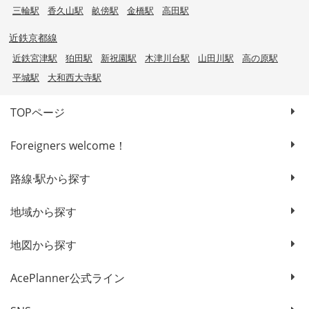
三輪駅
香久山駅
畝傍駅
金橋駅
高田駅
近鉄京都線
近鉄宮津駅
狛田駅
新祝園駅
木津川台駅
山田川駅
高の原駅
平城駅
大和西大寺駅
TOPページ
Foreigners welcome！
路線·駅から探す
地域から探す
地図から探す
AcePlanner公式ライン