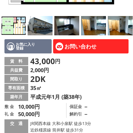
地図から探す
AcePlanner公式ライン
SNS
お気に入り
お問い合わせ
登録
スタッフ紹介
43,000
円
賃 料
リフォーム のことなら！
2,000円
共益費
2DK
オーナー様へ
間取り
35㎡
専有面積
住宅型有料老人 Ｆｌｅｕｒａｇｅ
平成元年1月 (築38年)
築年月
店舗情報·アクセス
10,000円
－
敷 金
保証金
50,000円
－
礼 金
解約引
会社概要
交 通
JR関西本線 大和小泉駅 徒歩13分
近鉄橿原線 筒井駅 徒歩31分