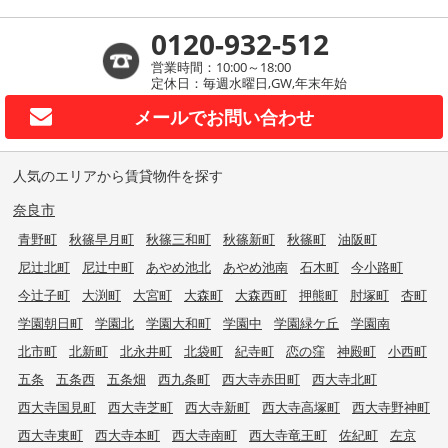
0120-932-512
営業時間：10:00～18:00
定休日：毎週水曜日,GW,年末年始
メールで
お問い合わせ
人気のエリアから賃貸物件を探す
奈良市
青野町
秋篠早月町
秋篠三和町
秋篠新町
秋篠町
油阪町
尼辻北町
尼辻中町
あやめ池北
あやめ池南
石木町
今小路町
今辻子町
大渕町
大宮町
大森町
大森西町
押熊町
肘塚町
杏町
学園朝日町
学園北
学園大和町
学園中
学園緑ケ丘
学園南
北市町
北新町
北永井町
北袋町
紀寺町
恋の窪
神殿町
小西町
五条
五条西
五条畑
西九条町
西大寺赤田町
西大寺北町
西大寺国見町
西大寺芝町
西大寺新町
西大寺高塚町
西大寺野神町
西大寺東町
西大寺本町
西大寺南町
西大寺竜王町
佐紀町
左京