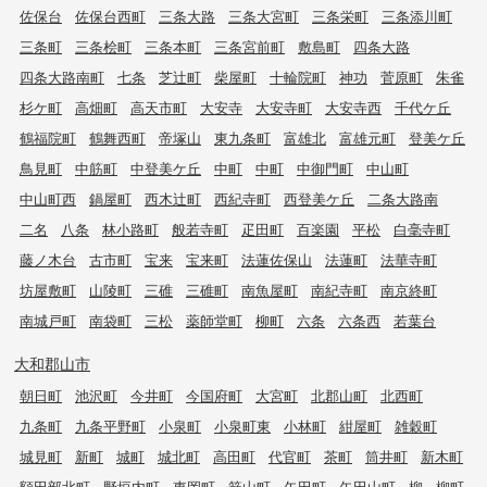
佐保台
佐保台西町
三条大路
三条大宮町
三条栄町
三条添川町
三条町
三条桧町
三条本町
三条宮前町
敷島町
四条大路
四条大路南町
七条
芝辻町
柴屋町
十輪院町
神功
菅原町
朱雀
杉ケ町
高畑町
高天市町
大安寺
大安寺町
大安寺西
千代ケ丘
鶴福院町
鶴舞西町
帝塚山
東九条町
富雄北
富雄元町
登美ケ丘
鳥見町
中筋町
中登美ケ丘
中町
中町
中御門町
中山町
中山町西
鍋屋町
西木辻町
西紀寺町
西登美ケ丘
二条大路南
二名
八条
林小路町
般若寺町
疋田町
百楽園
平松
白毫寺町
藤ノ木台
古市町
宝来
宝来町
法蓮佐保山
法蓮町
法華寺町
坊屋敷町
山陵町
三碓
三碓町
南魚屋町
南紀寺町
南京終町
南城戸町
南袋町
三松
薬師堂町
柳町
六条
六条西
若葉台
大和郡山市
朝日町
池沢町
今井町
今国府町
大宮町
北郡山町
北西町
九条町
九条平野町
小泉町
小泉町東
小林町
紺屋町
雑穀町
城見町
新町
城町
城北町
高田町
代官町
茶町
筒井町
新木町
額田部北町
野垣内町
東岡町
箕山町
矢田町
矢田山町
柳
柳町