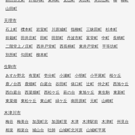
山田町
天理市
石上町
櫟本町
岩室町
川原城町
指柳町
三昧田町
杉本町
前栽町
田井庄町
田町
田部町
丹波市町
富堂町
中町
長柄町
二階堂上ノ庄町
西井戸堂町
西長柄町
東井戸堂町
平等坊町
別所町
勾田町
柳本町
生駒市
あすか野北
有里町
壱分町
小瀬町
小明町
小平尾町
桜ケ丘
鹿ノ台西
鹿畑町
白庭台
谷田町
俵口町
辻町
仲之町
西旭ケ丘
西白庭台
西菜畑町
西松ケ丘
萩の台
東旭ケ丘
東生駒
東新町
東菜畑
東松ケ丘
東山町
緑ケ丘
南田原町
元町
山崎町
木津川市
梅谷
梅美台
加茂町北
加茂町里
木津
木津駅前
木津町
州見台
相楽
相楽台
城山台
吐師
山城町北河原
山城町平尾