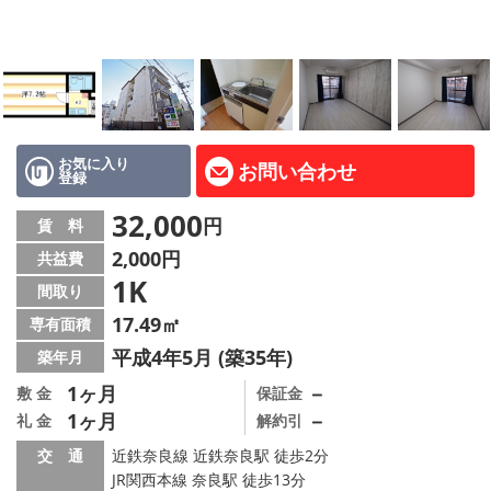
地図から探す
AcePlanner公式ライン
SNS
お気に入り
お問い合わせ
登録
スタッフ紹介
32,000
円
賃 料
リフォーム のことなら！
2,000円
共益費
1K
オーナー様へ
間取り
17.49㎡
専有面積
住宅型有料老人 Ｆｌｅｕｒａｇｅ
平成4年5月 (築35年)
築年月
店舗情報·アクセス
1ヶ月
－
敷 金
保証金
1ヶ月
－
礼 金
解約引
会社概要
交 通
近鉄奈良線 近鉄奈良駅 徒歩2分
JR関西本線 奈良駅 徒歩13分