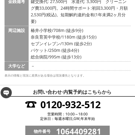
金銭備考
鍵交換代: 27,500円
水道代: 3,300円
クリーニン
グ費33,000円。24時間サポート:初回3,300円・月額
2,530円(税込)。短期解約違約金有(1年未満2ヶ月分
要)
周辺施設
椿井小学校/708m (徒歩9分)
奈良育英中学校/1180m (徒歩15分)
セブンイレブン/130m (徒歩2分)
パケット/250m (徒歩4分)
総合病院/995m (徒歩13分)
大学など
－
表示の情報と現況に差異がある場合は現況優先となります。
お問い合わせ·内覧予約は
こちらから
0120-932-512
営業時間：10:00～18:00
定休日：毎週水曜日,GW,年末年始
1064409281
物件番号