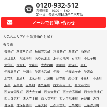
0120-932-512
営業時間：10:00～18:00
定休日：毎週水曜日,GW,年末年始
メールで
お問い合わせ
人気のエリアから賃貸物件を探す
奈良市
青野町
秋篠早月町
秋篠三和町
秋篠新町
秋篠町
油阪町
尼辻北町
尼辻中町
あやめ池北
あやめ池南
石木町
今辻子町
大渕町
大宮町
大森町
大森西町
押熊町
肘塚町
杏町
学園朝日町
学園北
学園大和町
学園中
学園緑ケ丘
学園南
北市町
北新町
北永井町
北袋町
紀寺町
恋の窪
神殿町
小西町
五条
五条西
五条畑
西九条町
西大寺赤田町
西大寺北町
西大寺国見町
西大寺芝町
西大寺新町
西大寺高塚町
西大寺野神町
西大寺東町
西大寺本町
西大寺南町
西大寺竜王町
佐紀町
左京
佐保台
佐保台西町
三条大路
三条大宮町
三条栄町
三条添川町