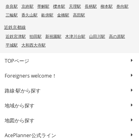
奈良駅
京終駅
帯解駅
櫟本駅
天理駅
長柄駅
柳本駅
巻向駅
三輪駅
香久山駅
畝傍駅
金橋駅
高田駅
近鉄京都線
近鉄宮津駅
狛田駅
新祝園駅
木津川台駅
山田川駅
高の原駅
平城駅
大和西大寺駅
TOPページ
Foreigners welcome！
路線·駅から探す
地域から探す
地図から探す
AcePlanner公式ライン