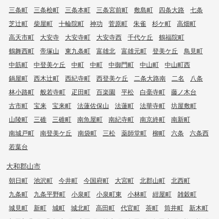
三条町
三条桧町
三条本町
三条宮前町
敷島町
四条大路
七条
芝辻町
柴屋町
十輪院町
神功
菅原町
朱雀
杉ケ町
高畑町
高天市町
大安寺
大安寺町
大安寺西
千代ケ丘
鶴福院町
鶴舞西町
帝塚山
東九条町
富雄北
富雄元町
登美ケ丘
鳥見町
中筋町
中登美ケ丘
中町
中町
中御門町
中山町
中山町西
鍋屋町
西木辻町
西紀寺町
西登美ケ丘
二条大路南
二名
八条
林小路町
般若寺町
疋田町
百楽園
平松
白毫寺町
藤ノ木台
古市町
宝来
宝来町
法蓮佐保山
法蓮町
法華寺町
坊屋敷町
山陵町
三碓
三碓町
南魚屋町
南紀寺町
南京終町
南新町
南城戸町
南登美ケ丘
南袋町
三松
薬師堂町
柳町
六条
六条西
若葉台
大和郡山市
朝日町
池沢町
今井町
今国府町
大宮町
北郡山町
北西町
九条町
九条平野町
小泉町
小泉町東
小林町
紺屋町
雑穀町
城見町
新町
城町
城北町
高田町
代官町
茶町
筒井町
新木町