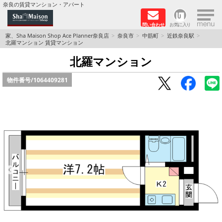
×
奈良の賃貸マンション・アパート
問い合わせ
お気に入り
TOPページ
家、Sha Maison Shop Ace Planner奈良店
奈良市
中筋町
近鉄奈良駅
北羅マンション 賃貸マンション
Foreigners welcome！
北羅マンション
物件番号/
1064409281
店長のおすすめ物件
おすすめ Sha Maison 特集
積水ハウス Sha Maison 特集 (奈良北部、木津川
市)
積水ハウス Sha Maison 特集 (奈良南部)
路線·駅から探す
地域から探す