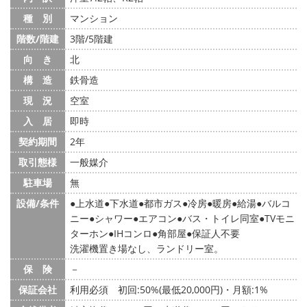
種 別
マンション
階数/階建
3階/5階建
向 き
北
構 造
鉄骨造
現 況
空室
入 居
即時
契約期間
2年
取引態様
一般媒介
駐車場
無
設備/条件
上水道
下水道
都市ガス
冷房
暖房
給湯
バルコ
ニー
シャワー
エアコン
バス・トイレ同室
TVモニ
ターホン
IHコンロ
角部屋
保証人不要
洗濯機置き場なし、ランドリー室。
保 険
－
保証会社
利用必須 初回:50%(最低20,000円)・月額:1%