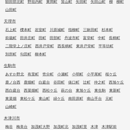
額田部北町
野垣内町
東岡町
箕山町
矢田町
矢田山町
柳
柳町
山田町
天理市
石上町
櫟本町
岩室町
川原城町
指柳町
三昧田町
杉本町
前栽町
田井庄町
田町
田部町
丹波市町
富堂町
中町
長柄町
二階堂上ノ庄町
西井戸堂町
西長柄町
東井戸堂町
平等坊町
別所町
勾田町
柳本町
生駒市
あすか野北
有里町
壱分町
小瀬町
小明町
小平尾町
桜ケ丘
鹿ノ台西
鹿畑町
白庭台
谷田町
俵口町
辻町
仲之町
西旭ケ丘
西白庭台
西菜畑町
西松ケ丘
萩の台
東旭ケ丘
東生駒
東新町
東菜畑
東松ケ丘
東山町
緑ケ丘
南田原町
南山手台
元町
山崎町
木津川市
梅谷
梅美台
加茂町大野
加茂町北
加茂町里
木津
木津駅前