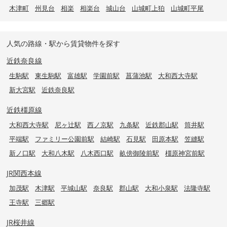
木津町
州見台
相楽
相楽台
城山台
山城町上狛
山城町平尾
人気の路線・駅から賃貸物件を探す
近鉄奈良線
生駒駅
東生駒駅
富雄駅
学園前駅
菖蒲池駅
大和西大寺駅
新大宮駅
近鉄奈良駅
近鉄橿原線
大和西大寺駅
尼ヶ辻駅
西ノ京駅
九条駅
近鉄郡山駅
筒井駅
平端駅
ファミリー公園前駅
結崎駅
石見駅
田原本駅
笠縫駅
新ノ口駅
大和八木駅
八木西口駅
畝傍御陵前駅
橿原神宮前駅
JR関西本線
加茂駅
木津駅
平城山駅
奈良駅
郡山駅
大和小泉駅
法隆寺駅
王寺駅
三郷駅
JR桜井線