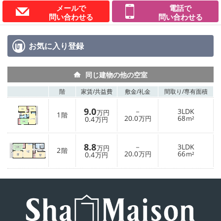
メールで
電話で
問い合わせる
問い合わせる
お気に入り
登録
同じ建物の他の空室
階
家賃/
共益費
敷金/
礼金
間取り/
専有面積
9.0
－
3LDK
万円
1
階
20.0
68
0.4
万円
m²
万円
8.8
－
3LDK
万円
2
階
20.0
66
0.4
万円
m²
万円