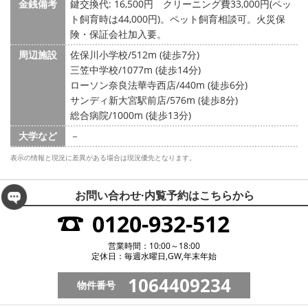
金銭備考
鍵交換代: 16,500円
クリーニング費33,000円(ペッ
ト飼育時は44,000円)。ペット飼育相談可。火災保
険・保証会社加入要。
周辺施設
佐保川小学校/512m (徒歩7分)
三笠中学校/1077m (徒歩14分)
ローソン奈良法華寺西店/440m (徒歩6分)
サンディ新大宮駅前店/576m (徒歩8分)
総合病院/1000m (徒歩13分)
大学など
－
表示の情報と現況に差異がある場合は現況優先となります。
お問い合わせ·内覧予約は
こちらから
0120-932-512
営業時間：10:00～18:00
定休日：毎週水曜日,GW,年末年始
1064409234
物件番号