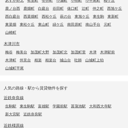
あすか野北
有里町
壱分町
小瀬町
小明町
小平尾町
桜ケ丘
鹿ノ台西
鹿畑町
白庭台
谷田町
俵口町
辻町
仲之町
西旭ケ丘
西白庭台
西菜畑町
西松ケ丘
萩の台
東旭ケ丘
東生駒
東新町
東菜畑
東松ケ丘
東山町
緑ケ丘
南田原町
南山手台
元町
山崎町
木津川市
梅谷
梅美台
加茂町大野
加茂町北
加茂町里
木津
木津駅前
木津町
州見台
相楽
相楽台
城山台
吐師
山城町上狛
山城町平尾
人気の路線・駅から賃貸物件を探す
近鉄奈良線
生駒駅
東生駒駅
富雄駅
学園前駅
菖蒲池駅
大和西大寺駅
新大宮駅
近鉄奈良駅
近鉄橿原線