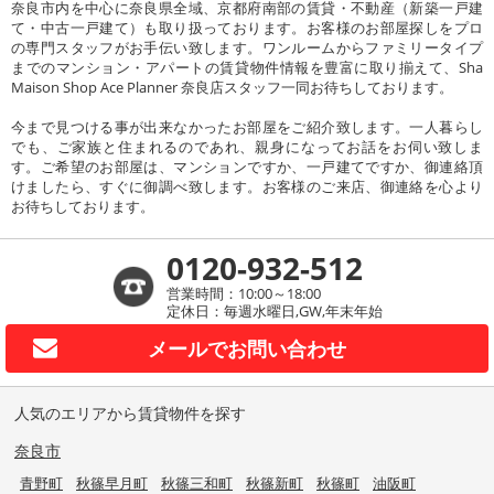
奈良市内を中心に奈良県全域、京都府南部の賃貸・不動産（新築一戸建
て・中古一戸建て）も取り扱っております。お客様のお部屋探しをプロ
の専門スタッフがお手伝い致します。ワンルームからファミリータイプ
までのマンション・アパートの賃貸物件情報を豊富に取り揃えて、Sha
Maison Shop Ace Planner 奈良店スタッフ一同お待ちしております。
今まで見つける事が出来なかったお部屋をご紹介致します。一人暮らし
でも、ご家族と住まれるのであれ、親身になってお話をお伺い致しま
す。ご希望のお部屋は、マンションですか、一戸建てですか、御連絡頂
けましたら、すぐに御調べ致します。お客様のご来店、御連絡を心より
お待ちしております。
0120-932-512
営業時間：10:00～18:00
定休日：毎週水曜日,GW,年末年始
メールで
お問い合わせ
人気のエリアから賃貸物件を探す
奈良市
青野町
秋篠早月町
秋篠三和町
秋篠新町
秋篠町
油阪町