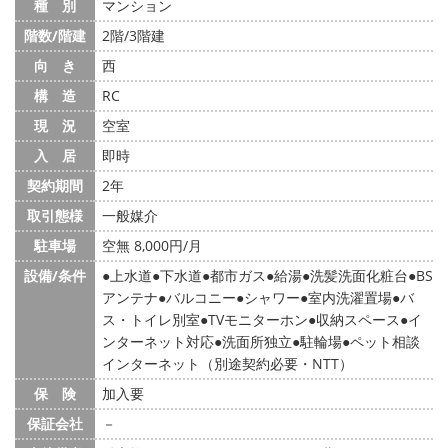
種 別
マンション
階数/階建
2階/3階建
向 き
西
構 造
RC
現 況
空室
入 居
即時
契約期間
2年
取引態様
一般媒介
駐車場
空無 8,000円/月
設備/条件
上水道
下水道
都市ガス
給湯
洗髪洗面化粧台
BS
アンテナ
バルコニー
シャワー
室内洗濯置場
バ
ス・トイレ別室
TVモニターホン
収納スペース
イ
ンターネット対応
洗面所独立
駐輪場
ペット相談
インターネット（別途契約必要・NTT）
保 険
加入要
保証会社
－