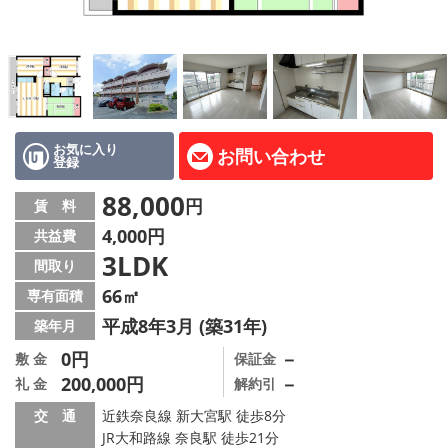
地図から探す
AcePlanner公式ライン
SNS
お気に入り
お問い合わせ
登録
スタッフ紹介
88,000
円
賃 料
リフォーム のことなら！
4,000円
共益費
3LDK
オーナー様へ
間取り
66㎡
専有面積
住宅型有料老人 Ｆｌｅｕｒａｇｅ
平成8年3月 (築31年)
築年月
店舗情報·アクセス
0円
－
敷 金
保証金
200,000円
－
礼 金
解約引
会社概要
交 通
近鉄奈良線 新大宮駅 徒歩8分
JR大和路線 奈良駅 徒歩21分