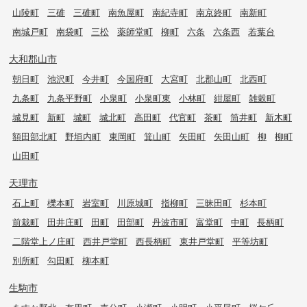
山陵町
三碓
三碓町
南魚屋町
南紀寺町
南京終町
南新町
南城戸町
南袋町
三松
薬師堂町
柳町
六条
六条西
若葉台
大和郡山市
朝日町
池沢町
今井町
今国府町
大宮町
北郡山町
北西町
九条町
九条平野町
小泉町
小泉町東
小林町
紺屋町
雑穀町
城見町
新町
城町
城北町
高田町
代官町
茶町
筒井町
新木町
額田部北町
野垣内町
東岡町
箕山町
矢田町
矢田山町
柳
柳町
山田町
天理市
石上町
櫟本町
岩室町
川原城町
指柳町
三昧田町
杉本町
前栽町
田井庄町
田町
田部町
丹波市町
富堂町
中町
長柄町
二階堂上ノ庄町
西井戸堂町
西長柄町
東井戸堂町
平等坊町
別所町
勾田町
柳本町
生駒市