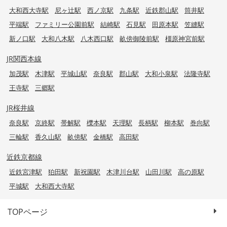
大和西大寺駅
尼ヶ辻駅
西ノ京駅
九条駅
近鉄郡山駅
筒井駅
平端駅
ファミリー公園前駅
結崎駅
石見駅
田原本駅
笠縫駅
新ノ口駅
大和八木駅
八木西口駅
畝傍御陵前駅
橿原神宮前駅
JR関西本線
加茂駅
木津駅
平城山駅
奈良駅
郡山駅
大和小泉駅
法隆寺駅
王寺駅
三郷駅
JR桜井線
奈良駅
京終駅
帯解駅
櫟本駅
天理駅
長柄駅
柳本駅
巻向駅
三輪駅
香久山駅
畝傍駅
金橋駅
高田駅
近鉄京都線
近鉄宮津駅
狛田駅
新祝園駅
木津川台駅
山田川駅
高の原駅
平城駅
大和西大寺駅
TOPページ