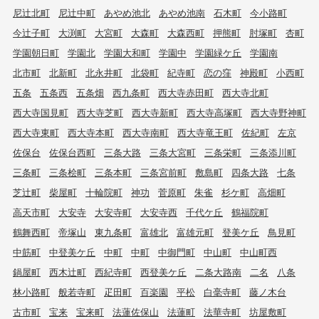
尼辻北町
尼辻中町
あやめ池北
あやめ池南
石木町
今小路町
今辻子町
大渕町
大宮町
大森町
大森西町
押熊町
肘塚町
杏町
学園朝日町
学園北
学園大和町
学園中
学園緑ケ丘
学園南
北市町
北新町
北永井町
北袋町
紀寺町
恋の窪
神殿町
小西町
五条
五条西
五条畑
西九条町
西大寺赤田町
西大寺北町
西大寺国見町
西大寺芝町
西大寺新町
西大寺高塚町
西大寺野神町
西大寺東町
西大寺本町
西大寺南町
西大寺竜王町
佐紀町
左京
佐保台
佐保台西町
三条大路
三条大宮町
三条栄町
三条添川町
三条町
三条桧町
三条本町
三条宮前町
敷島町
四条大路
七条
芝辻町
柴屋町
十輪院町
神功
菅原町
朱雀
杉ケ町
高畑町
高天市町
大安寺
大安寺町
大安寺西
千代ケ丘
鶴福院町
鶴舞西町
帝塚山
東九条町
富雄北
富雄元町
登美ケ丘
鳥見町
中筋町
中登美ケ丘
中町
中町
中御門町
中山町
中山町西
鍋屋町
西木辻町
西紀寺町
西登美ケ丘
二条大路南
二名
八条
林小路町
般若寺町
疋田町
百楽園
平松
白毫寺町
藤ノ木台
古市町
宝来
宝来町
法蓮佐保山
法蓮町
法華寺町
坊屋敷町