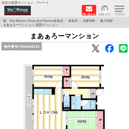
×
奈良の賃貸マンション・アパート
問い合わせ
お気に入り
TOPページ
家、Sha Maison Shop Ace Planner奈良店
奈良市
法華寺町
新大宮駅
まあぁろーマンション 賃貸マンション
Foreigners welcome！
まあぁろーマンション
物件番号/
1064409234
店長のおすすめ物件
おすすめ Sha Maison 特集
積水ハウス Sha Maison 特集 (奈良北部、木津川
市)
積水ハウス Sha Maison 特集 (奈良南部)
路線·駅から探す
地域から探す