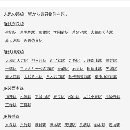
人気の路線・駅から賃貸物件を探す
近鉄奈良線
生駒駅
東生駒駅
富雄駅
学園前駅
菖蒲池駅
大和西大寺駅
新大宮駅
近鉄奈良駅
近鉄橿原線
大和西大寺駅
尼ヶ辻駅
西ノ京駅
九条駅
近鉄郡山駅
筒井駅
平端駅
ファミリー公園前駅
結崎駅
石見駅
田原本駅
笠縫駅
新ノ口駅
大和八木駅
八木西口駅
畝傍御陵前駅
橿原神宮前駅
JR関西本線
加茂駅
木津駅
平城山駅
奈良駅
郡山駅
大和小泉駅
法隆寺駅
王寺駅
三郷駅
JR桜井線
奈良駅
京終駅
帯解駅
櫟本駅
天理駅
長柄駅
柳本駅
巻向駅