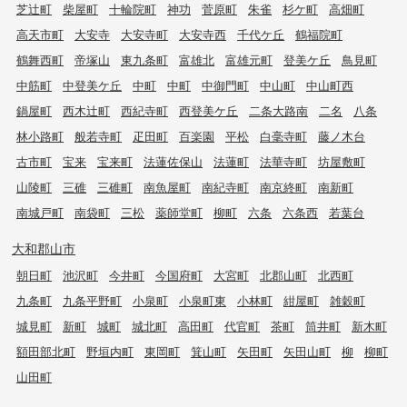
芝辻町
柴屋町
十輪院町
神功
菅原町
朱雀
杉ケ町
高畑町
高天市町
大安寺
大安寺町
大安寺西
千代ケ丘
鶴福院町
鶴舞西町
帝塚山
東九条町
富雄北
富雄元町
登美ケ丘
鳥見町
中筋町
中登美ケ丘
中町
中町
中御門町
中山町
中山町西
鍋屋町
西木辻町
西紀寺町
西登美ケ丘
二条大路南
二名
八条
林小路町
般若寺町
疋田町
百楽園
平松
白毫寺町
藤ノ木台
古市町
宝来
宝来町
法蓮佐保山
法蓮町
法華寺町
坊屋敷町
山陵町
三碓
三碓町
南魚屋町
南紀寺町
南京終町
南新町
南城戸町
南袋町
三松
薬師堂町
柳町
六条
六条西
若葉台
大和郡山市
朝日町
池沢町
今井町
今国府町
大宮町
北郡山町
北西町
九条町
九条平野町
小泉町
小泉町東
小林町
紺屋町
雑穀町
城見町
新町
城町
城北町
高田町
代官町
茶町
筒井町
新木町
額田部北町
野垣内町
東岡町
箕山町
矢田町
矢田山町
柳
柳町
山田町