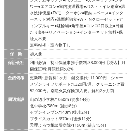
ワー
エアコン
室内洗濯置場
バス・トイレ別室
温
水洗浄便座
TVモニターホン
収納スペース
インタ
ーネット対応
洗面所独立
W・INクローゼット
デ
ィンプルキー
駐輪場
角部屋
コンロ2口以上
日当
たり良好
リノベーション
インターネット無料
保
証人不要
無料wi-fi・室内物干し
保 険
加入要
保証会社
利用必須 初回保証事務手数料:33,000円【税込】月
額保証料:月額総額の2%
金銭備考
更新料: 新賃料1ヶ月
鍵交換代: 11,000円
シャー
メゾンライフサポート:1,320円/月。クリーニング費
52,000円。別途火災保険加入要。解約2ヶ月前
周辺施設
山の辺小学校/1050m (徒歩14分)
北中学校/580m (徒歩8分)
セブンイレブン/140m (徒歩2分)
プライスカット/870m (徒歩11分)
天理よろづ相談所病院/1190m (徒歩15分)