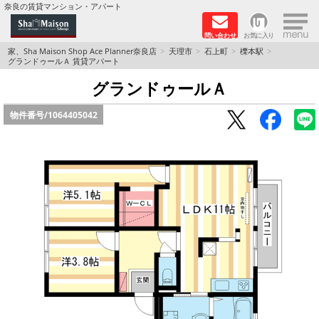
×
奈良の賃貸マンション・アパート
問い合わせ
お気に入り
TOPページ
家、Sha Maison Shop Ace Planner奈良店
天理市
石上町
櫟本駅
グランドゥールＡ 賃貸アパート
Foreigners welcome！
グランドゥールＡ
物件番号/
1064405042
店長のおすすめ物件
おすすめ Sha Maison 特集
積水ハウス Sha Maison 特集 (奈良北部、木津川
市)
積水ハウス Sha Maison 特集 (奈良南部)
路線·駅から探す
地域から探す