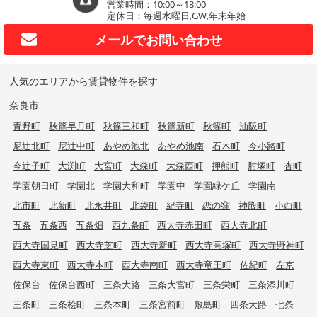
営業時間：10:00～18:00
定休日：毎週水曜日,GW,年末年始
メールで
お問い合わせ
人気のエリアから賃貸物件を探す
奈良市
青野町
秋篠早月町
秋篠三和町
秋篠新町
秋篠町
油阪町
尼辻北町
尼辻中町
あやめ池北
あやめ池南
石木町
今小路町
今辻子町
大渕町
大宮町
大森町
大森西町
押熊町
肘塚町
杏町
学園朝日町
学園北
学園大和町
学園中
学園緑ケ丘
学園南
北市町
北新町
北永井町
北袋町
紀寺町
恋の窪
神殿町
小西町
五条
五条西
五条畑
西九条町
西大寺赤田町
西大寺北町
西大寺国見町
西大寺芝町
西大寺新町
西大寺高塚町
西大寺野神町
西大寺東町
西大寺本町
西大寺南町
西大寺竜王町
佐紀町
左京
佐保台
佐保台西町
三条大路
三条大宮町
三条栄町
三条添川町
三条町
三条桧町
三条本町
三条宮前町
敷島町
四条大路
七条