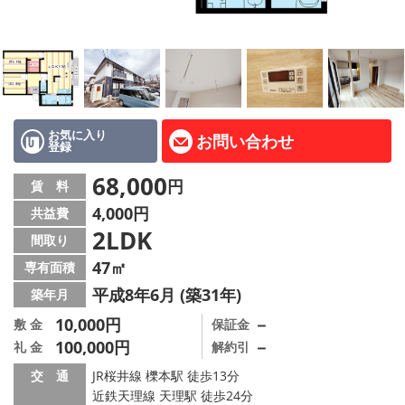
地図から探す
AcePlanner公式ライン
SNS
お気に入り
お問い合わせ
登録
スタッフ紹介
68,000
円
賃 料
リフォーム のことなら！
4,000円
共益費
2LDK
オーナー様へ
間取り
47㎡
専有面積
住宅型有料老人 Ｆｌｅｕｒａｇｅ
平成8年6月 (築31年)
築年月
店舗情報·アクセス
10,000円
－
敷 金
保証金
100,000円
－
礼 金
解約引
会社概要
交 通
JR桜井線 櫟本駅 徒歩13分
近鉄天理線 天理駅 徒歩24分