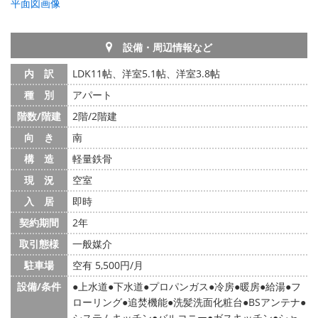
平面図画像
設備・周辺情報など
内 訳
LDK11帖、洋室5.1帖、洋室3.8帖
種 別
アパート
階数/階建
2階/2階建
向 き
南
構 造
軽量鉄骨
現 況
空室
入 居
即時
契約期間
2年
取引態様
一般媒介
駐車場
空有 5,500円/月
設備/条件
上水道
下水道
プロパンガス
冷房
暖房
給湯
フ
ローリング
追焚機能
洗髪洗面化粧台
BSアンテナ
システムキッチン
バルコニー
ガスキッチン
シャ