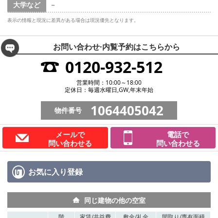
大学など
－
表示の情報と現況に差異がある場合は現況優先となります。
お問い合わせ·内覧予約は
こちらから
0120-932-512
営業時間：10:00～18:00
定休日：毎週水曜日,GW,年末年始
1064405042
物件番号
メールで
電話で
問い合わせる
問い合わせる
お気に入り
登録
同じ建物の他の空室
階
家賃/
共益費
敷金/
礼金
間取り/
専有面積