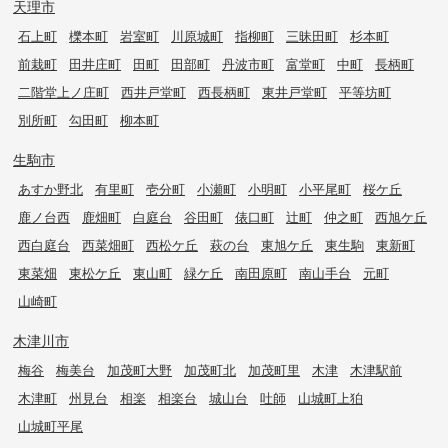
天理市
石上町
櫟本町
岩室町
川原城町
指柳町
三昧田町
杉本町
前栽町
田井庄町
田町
田部町
丹波市町
富堂町
中町
長柄町
二階堂上ノ庄町
西井戸堂町
西長柄町
東井戸堂町
平等坊町
別所町
勾田町
柳本町
生駒市
あすか野北
有里町
壱分町
小瀬町
小明町
小平尾町
桜ケ丘
鹿ノ台西
鹿畑町
白庭台
谷田町
俵口町
辻町
仲之町
西旭ケ丘
西白庭台
西菜畑町
西松ケ丘
萩の台
東旭ケ丘
東生駒
東新町
東菜畑
東松ケ丘
東山町
緑ケ丘
南田原町
南山手台
元町
山崎町
木津川市
梅谷
梅美台
加茂町大野
加茂町北
加茂町里
木津
木津駅前
木津町
州見台
相楽
相楽台
城山台
吐師
山城町上狛
山城町平尾