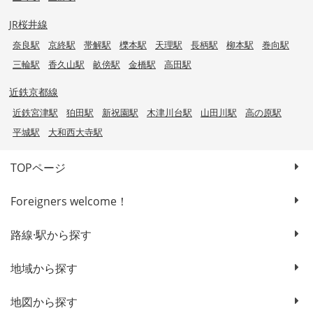
JR桜井線
奈良駅
京終駅
帯解駅
櫟本駅
天理駅
長柄駅
柳本駅
巻向駅
三輪駅
香久山駅
畝傍駅
金橋駅
高田駅
近鉄京都線
近鉄宮津駅
狛田駅
新祝園駅
木津川台駅
山田川駅
高の原駅
平城駅
大和西大寺駅
TOPページ
Foreigners welcome！
路線·駅から探す
地域から探す
地図から探す