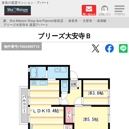
×
奈良の賃貸マンション・アパート
問い合わせ
お気に入り
TOPページ
家、Sha Maison Shop Ace Planner奈良店
奈良市
大安寺
奈良駅
ブリーズ大安寺Ｂ 賃貸アパート
Foreigners welcome！
ブリーズ大安寺Ｂ
物件番号/
1064400714
店長のおすすめ物件
おすすめ Sha Maison 特集
積水ハウス Sha Maison 特集 (奈良北部、木津川
市)
積水ハウス Sha Maison 特集 (奈良南部)
路線·駅から探す
地域から探す