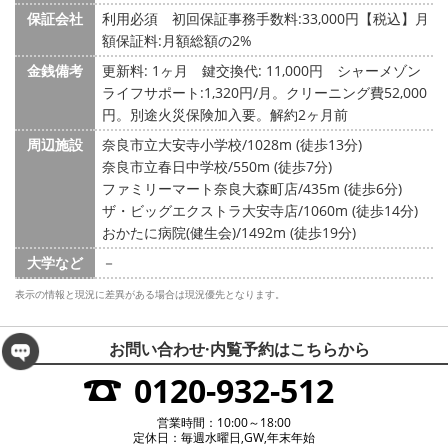
保証会社
利用必須 初回保証事務手数料:33,000円【税込】月
額保証料:月額総額の2%
金銭備考
更新料: 1ヶ月
鍵交換代: 11,000円
シャーメゾン
ライフサポート:1,320円/月。クリーニング費52,000
円。別途火災保険加入要。解約2ヶ月前
周辺施設
奈良市立大安寺小学校/1028m (徒歩13分)
奈良市立春日中学校/550m (徒歩7分)
ファミリーマート奈良大森町店/435m (徒歩6分)
ザ・ビッグエクストラ大安寺店/1060m (徒歩14分)
おかたに病院(健生会)/1492m (徒歩19分)
大学など
－
表示の情報と現況に差異がある場合は現況優先となります。
お問い合わせ·内覧予約は
こちらから
0120-932-512
営業時間：10:00～18:00
定休日：毎週水曜日,GW,年末年始