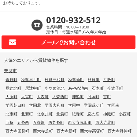
お待ちしております。
0120-932-512
営業時間：10:00～18:00
定休日：毎週水曜日,GW,年末年始
メールで
お問い合わせ
人気のエリアから賃貸物件を探す
奈良市
青野町
秋篠早月町
秋篠三和町
秋篠新町
秋篠町
油阪町
尼辻北町
尼辻中町
あやめ池北
あやめ池南
石木町
今辻子町
大渕町
大宮町
大森町
大森西町
押熊町
肘塚町
杏町
学園朝日町
学園北
学園大和町
学園中
学園緑ケ丘
学園南
北市町
北新町
北永井町
北袋町
紀寺町
恋の窪
神殿町
小西町
五条
五条西
五条畑
西九条町
西大寺赤田町
西大寺北町
西大寺国見町
西大寺芝町
西大寺新町
西大寺高塚町
西大寺野神町