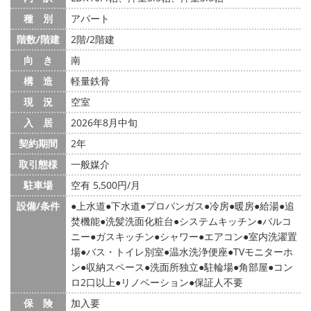
種 別
アパート
階数/階建
2階/2階建
向 き
南
構 造
軽量鉄骨
現 況
空室
入 居
2026年8月中旬
契約期間
2年
取引態様
一般媒介
駐車場
空有 5,500円/月
設備/条件
上水道
下水道
プロパンガス
冷房
暖房
給湯
追
焚機能
洗髪洗面化粧台
システムキッチン
バルコ
ニー
ガスキッチン
シャワー
エアコン
室内洗濯置
場
バス・トイレ別室
温水洗浄便座
TVモニターホ
ン
収納スペース
洗面所独立
駐輪場
角部屋
コン
ロ2口以上
リノベーション
保証人不要
保 険
加入要