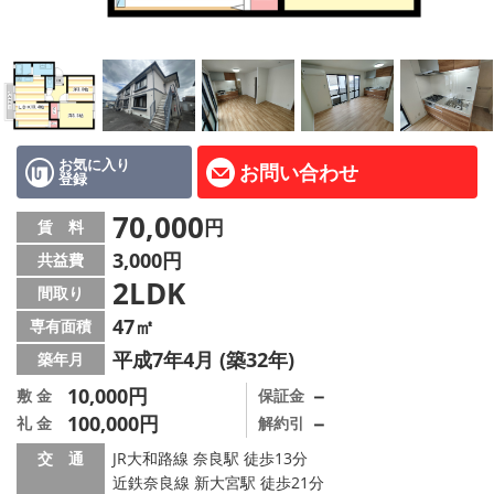
地図から探す
AcePlanner公式ライン
SNS
お気に入り
お問い合わせ
登録
スタッフ紹介
70,000
円
賃 料
リフォーム のことなら！
3,000円
共益費
2LDK
オーナー様へ
間取り
47㎡
専有面積
住宅型有料老人 Ｆｌｅｕｒａｇｅ
平成7年4月 (築32年)
築年月
店舗情報·アクセス
10,000円
－
敷 金
保証金
100,000円
－
礼 金
解約引
会社概要
交 通
JR大和路線 奈良駅 徒歩13分
近鉄奈良線 新大宮駅 徒歩21分