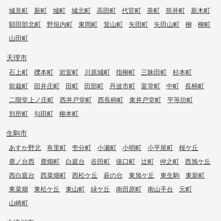
城見町
新町
城町
城北町
高田町
代官町
茶町
筒井町
新木町
額田部北町
野垣内町
東岡町
箕山町
矢田町
矢田山町
柳
柳町
山田町
天理市
石上町
櫟本町
岩室町
川原城町
指柳町
三昧田町
杉本町
前栽町
田井庄町
田町
田部町
丹波市町
富堂町
中町
長柄町
二階堂上ノ庄町
西井戸堂町
西長柄町
東井戸堂町
平等坊町
別所町
勾田町
柳本町
生駒市
あすか野北
有里町
壱分町
小瀬町
小明町
小平尾町
桜ケ丘
鹿ノ台西
鹿畑町
白庭台
谷田町
俵口町
辻町
仲之町
西旭ケ丘
西白庭台
西菜畑町
西松ケ丘
萩の台
東旭ケ丘
東生駒
東新町
東菜畑
東松ケ丘
東山町
緑ケ丘
南田原町
南山手台
元町
山崎町