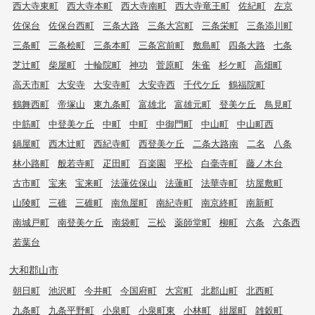
西大寺東町
西大寺本町
西大寺南町
西大寺竜王町
佐紀町
左京
佐保台
佐保台西町
三条大路
三条大宮町
三条栄町
三条添川町
三条町
三条桧町
三条本町
三条宮前町
敷島町
四条大路
七条
芝辻町
柴屋町
十輪院町
神功
菅原町
朱雀
杉ケ町
高畑町
高天市町
大安寺
大安寺町
大安寺西
千代ケ丘
鶴福院町
鶴舞西町
帝塚山
東九条町
富雄北
富雄元町
登美ケ丘
鳥見町
中筋町
中登美ケ丘
中町
中町
中御門町
中山町
中山町西
鍋屋町
西木辻町
西紀寺町
西登美ケ丘
二条大路南
二名
八条
林小路町
般若寺町
疋田町
百楽園
平松
白毫寺町
藤ノ木台
古市町
宝来
宝来町
法蓮佐保山
法蓮町
法華寺町
坊屋敷町
山陵町
三碓
三碓町
南魚屋町
南紀寺町
南京終町
南新町
南城戸町
南登美ケ丘
南袋町
三松
薬師堂町
柳町
六条
六条西
若葉台
大和郡山市
朝日町
池沢町
今井町
今国府町
大宮町
北郡山町
北西町
九条町
九条平野町
小泉町
小泉町東
小林町
紺屋町
雑穀町