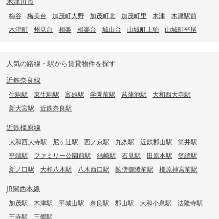
木津川市
梅谷
梅美台
加茂町大野
加茂町北
加茂町里
木津
木津駅前
木津町
州見台
相楽
相楽台
城山台
山城町上狛
山城町平尾
人気の路線・駅から賃貸物件を探す
近鉄奈良線
生駒駅
東生駒駅
富雄駅
学園前駅
菖蒲池駅
大和西大寺駅
新大宮駅
近鉄奈良駅
近鉄橿原線
大和西大寺駅
尼ヶ辻駅
西ノ京駅
九条駅
近鉄郡山駅
筒井駅
平端駅
ファミリー公園前駅
結崎駅
石見駅
田原本駅
笠縫駅
新ノ口駅
大和八木駅
八木西口駅
畝傍御陵前駅
橿原神宮前駅
JR関西本線
加茂駅
木津駅
平城山駅
奈良駅
郡山駅
大和小泉駅
法隆寺駅
王寺駅
三郷駅