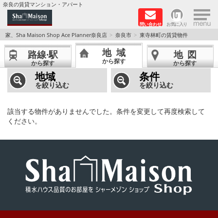
×
奈良の賃貸マンション・アパート
問い合わせ
お気に入り
TOPページ
家、Sha Maison Shop Ace Planner奈良店
奈良市
東寺林町の賃貸物件
地域
路線·駅
地図
Foreigners welcome！
から探す
から探す
から探す
地域
条件
店長のおすすめ物件
を絞り込む
を絞り込む
おすすめ Sha Maison 特集
該当する物件がありませんでした。条件を変更して再度検索して
ください。
積水ハウス Sha Maison 特集 (奈良北部、木津川
市)
積水ハウス Sha Maison 特集 (奈良南部)
路線·駅から探す
地域から探す