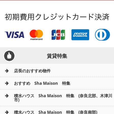
地図から探す
AcePlanner公式ライン
SNS
スタッフ紹介
リフォーム のことなら！
賃貸特集
オーナー様へ
店長のおすすめ物件
住宅型有料老人 Ｆｌｅｕｒａｇｅ
おすすめ Sha Maison 特集
店舗情報·アクセス
積水ハウス Sha Maison 特集 (奈良北部、木津川
市)
会社概要
積水ハウス Sha Maison 特集 (奈良南部)