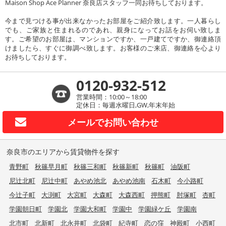
Maison Shop Ace Planner 奈良店スタッフ一同お待ちしております。
今まで見つける事が出来なかったお部屋をご紹介致します。一人暮らし
でも、ご家族と住まれるのであれ、親身になってお話をお伺い致しま
す。ご希望のお部屋は、マンションですか、一戸建てですか、御連絡頂
けましたら、すぐに御調べ致します。お客様のご来店、御連絡を心より
お待ちしております。
0120-932-512
営業時間：10:00～18:00
定休日：毎週水曜日,GW,年末年始
メールで
お問い合わせ
奈良市のエリアから賃貸物件を探す
青野町
秋篠早月町
秋篠三和町
秋篠新町
秋篠町
油阪町
尼辻北町
尼辻中町
あやめ池北
あやめ池南
石木町
今小路町
今辻子町
大渕町
大宮町
大森町
大森西町
押熊町
肘塚町
杏町
学園朝日町
学園北
学園大和町
学園中
学園緑ケ丘
学園南
北市町
北新町
北永井町
北袋町
紀寺町
恋の窪
神殿町
小西町