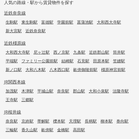
人気の路線・駅から賃貸物件を探す
近鉄奈良線
生駒駅
東生駒駅
富雄駅
学園前駅
菖蒲池駅
大和西大寺駅
新大宮駅
近鉄奈良駅
近鉄橿原線
大和西大寺駅
尼ヶ辻駅
西ノ京駅
九条駅
近鉄郡山駅
筒井駅
平端駅
ファミリー公園前駅
結崎駅
石見駅
田原本駅
笠縫駅
新ノ口駅
大和八木駅
八木西口駅
畝傍御陵前駅
橿原神宮前駅
JR関西本線
加茂駅
木津駅
平城山駅
奈良駅
郡山駅
大和小泉駅
法隆寺駅
王寺駅
三郷駅
JR桜井線
奈良駅
京終駅
帯解駅
櫟本駅
天理駅
長柄駅
柳本駅
巻向駅
三輪駅
香久山駅
畝傍駅
金橋駅
高田駅