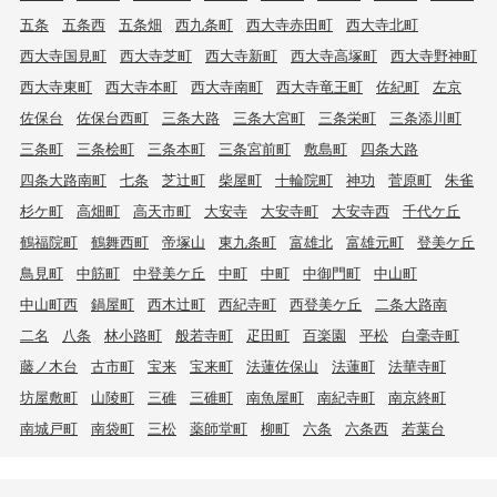
五条
五条西
五条畑
西九条町
西大寺赤田町
西大寺北町
西大寺国見町
西大寺芝町
西大寺新町
西大寺高塚町
西大寺野神町
西大寺東町
西大寺本町
西大寺南町
西大寺竜王町
佐紀町
左京
佐保台
佐保台西町
三条大路
三条大宮町
三条栄町
三条添川町
三条町
三条桧町
三条本町
三条宮前町
敷島町
四条大路
四条大路南町
七条
芝辻町
柴屋町
十輪院町
神功
菅原町
朱雀
杉ケ町
高畑町
高天市町
大安寺
大安寺町
大安寺西
千代ケ丘
鶴福院町
鶴舞西町
帝塚山
東九条町
富雄北
富雄元町
登美ケ丘
鳥見町
中筋町
中登美ケ丘
中町
中町
中御門町
中山町
中山町西
鍋屋町
西木辻町
西紀寺町
西登美ケ丘
二条大路南
二名
八条
林小路町
般若寺町
疋田町
百楽園
平松
白毫寺町
藤ノ木台
古市町
宝来
宝来町
法蓮佐保山
法蓮町
法華寺町
坊屋敷町
山陵町
三碓
三碓町
南魚屋町
南紀寺町
南京終町
南城戸町
南袋町
三松
薬師堂町
柳町
六条
六条西
若葉台