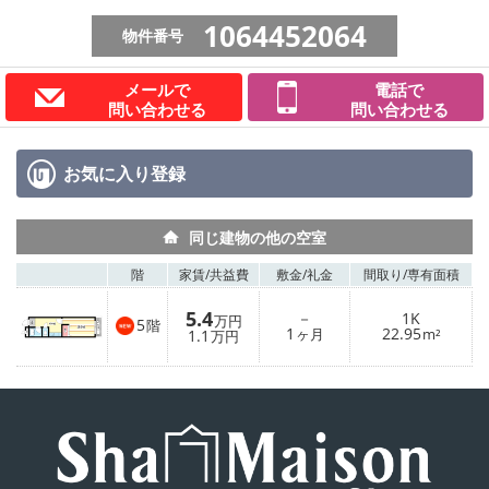
1064452064
物件番号
メールで
電話で
問い合わせる
問い合わせる
お気に入り
登録
同じ建物の他の空室
階
家賃/
共益費
敷金/
礼金
間取り/
専有面積
5.4
－
1K
万円
5
階
1
22.95
1.1
ヶ月
m²
万円