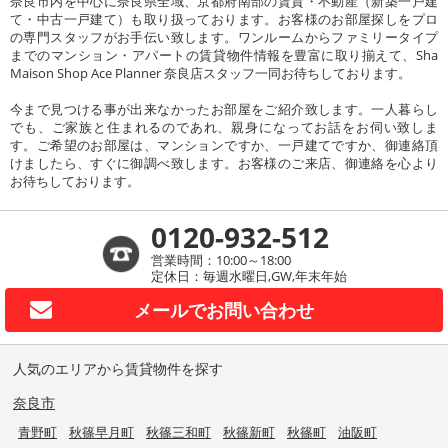
奈良市内を中心に奈良県全域、京都府南部の賃貸・不動産（新築一戸建
て・中古一戸建て）も取り扱っております。お客様のお部屋探しをプロ
の専門スタッフがお手伝い致します。ワンルームからファミリータイプ
までのマンション・アパートの賃貸物件情報を豊富に取り揃えて、Sha
Maison Shop Ace Planner 奈良店スタッフ一同お待ちしております。
今まで見つける事が出来なかったお部屋をご紹介致します。一人暮らし
でも、ご家族と住まれるのであれ、親身になってお話をお伺い致しま
す。ご希望のお部屋は、マンションですか、一戸建てですか、御連絡頂
けましたら、すぐに御調べ致します。お客様のご来店、御連絡を心より
お待ちしております。
0120-932-512
営業時間：10:00～18:00
定休日：毎週水曜日,GW,年末年始
メールで
お問い合わせ
人気のエリアから賃貸物件を探す
奈良市
青野町
秋篠早月町
秋篠三和町
秋篠新町
秋篠町
油阪町