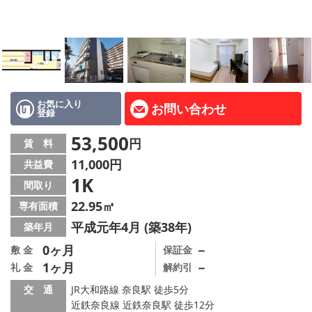
地図から探す
AcePlanner公式ライン
SNS
お気に入り
お問い合わせ
登録
スタッフ紹介
53,500
円
賃 料
リフォーム のことなら！
11,000円
共益費
1K
オーナー様へ
間取り
22.95㎡
専有面積
住宅型有料老人 Ｆｌｅｕｒａｇｅ
平成元年4月 (築38年)
築年月
店舗情報·アクセス
0ヶ月
－
敷 金
保証金
1ヶ月
－
礼 金
解約引
会社概要
交 通
JR大和路線 奈良駅 徒歩5分
近鉄奈良線 近鉄奈良駅 徒歩12分