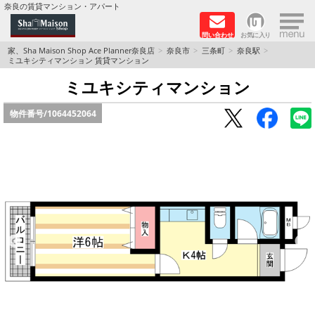
×
奈良の賃貸マンション・アパート
問い合わせ
お気に入り
TOPページ
家、Sha Maison Shop Ace Planner奈良店
奈良市
三条町
奈良駅
ミユキシティマンション 賃貸マンション
Foreigners welcome！
ミユキシティマンション
物件番号/
1064452064
店長のおすすめ物件
おすすめ Sha Maison 特集
積水ハウス Sha Maison 特集 (奈良北部、木津川
市)
積水ハウス Sha Maison 特集 (奈良南部)
路線·駅から探す
地域から探す