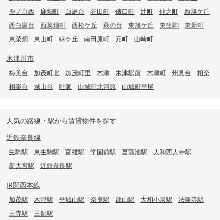
鹿ノ台西
鹿畑町
白庭台
谷田町
俵口町
辻町
仲之町
西旭ケ丘
西白庭台
西菜畑町
西松ケ丘
萩の台
東旭ケ丘
東生駒
東新町
東菜畑
東山町
緑ケ丘
南田原町
元町
山崎町
木津川市
梅美台
加茂町北
加茂町里
木津
木津駅前
木津町
州見台
相楽
相楽台
城山台
吐師
山城町北河原
山城町平尾
人気の路線・駅から賃貸物件を探す
近鉄奈良線
生駒駅
東生駒駅
富雄駅
学園前駅
菖蒲池駅
大和西大寺駅
新大宮駅
近鉄奈良駅
JR関西本線
加茂駅
木津駅
平城山駅
奈良駅
郡山駅
大和小泉駅
法隆寺駅
王寺駅
三郷駅