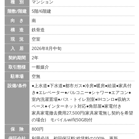
種 別
マンション
階数/階建
5階/6階建
向 き
南
構 造
鉄骨造
現 況
空室
入 居
2026年8月中旬
契約期間
2年
取引態様
一般媒介
駐車場
空無
設備/条件
上水道
下水道
都市ガス
冷房
暖房
給湯
家具付
き
エレベーター
バルコニー
シャワー
エアコン
室内洗濯置場
バス・トイレ別室
IHコンロ
収納ス
ペース
インターネット対応
角部屋
家電付き
家具家電撤去費用27,500円(家具家電無し契約を希望
の場合) モバイルwifi(50GB)付
保 険
800円
保証会社
利用必須 初回保証料:総賃料の100% 更新