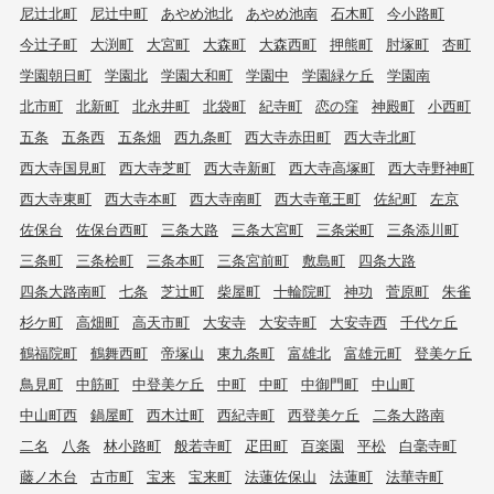
尼辻北町
尼辻中町
あやめ池北
あやめ池南
石木町
今小路町
今辻子町
大渕町
大宮町
大森町
大森西町
押熊町
肘塚町
杏町
学園朝日町
学園北
学園大和町
学園中
学園緑ケ丘
学園南
北市町
北新町
北永井町
北袋町
紀寺町
恋の窪
神殿町
小西町
五条
五条西
五条畑
西九条町
西大寺赤田町
西大寺北町
西大寺国見町
西大寺芝町
西大寺新町
西大寺高塚町
西大寺野神町
西大寺東町
西大寺本町
西大寺南町
西大寺竜王町
佐紀町
左京
佐保台
佐保台西町
三条大路
三条大宮町
三条栄町
三条添川町
三条町
三条桧町
三条本町
三条宮前町
敷島町
四条大路
四条大路南町
七条
芝辻町
柴屋町
十輪院町
神功
菅原町
朱雀
杉ケ町
高畑町
高天市町
大安寺
大安寺町
大安寺西
千代ケ丘
鶴福院町
鶴舞西町
帝塚山
東九条町
富雄北
富雄元町
登美ケ丘
鳥見町
中筋町
中登美ケ丘
中町
中町
中御門町
中山町
中山町西
鍋屋町
西木辻町
西紀寺町
西登美ケ丘
二条大路南
二名
八条
林小路町
般若寺町
疋田町
百楽園
平松
白毫寺町
藤ノ木台
古市町
宝来
宝来町
法蓮佐保山
法蓮町
法華寺町