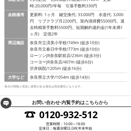
時:20,000円/年毎 引落手数料330円
金銭備考
更新料: 1ヶ月
鍵交換代: 33,000円
水道代: 3,000
円
リブクラブ月2200円。室内清掃費55000円。退
去時精算手数料5500円。短期解約違約金(1年未満1
ヶ月) 定借2年
周辺施設
奈良市立済美小学校/749m (徒歩10分)
奈良市立春日中学校/773m (徒歩10分)
ローソンJR奈良駅前店/236m (徒歩3分)
コーヨーJR奈良店/407m (徒歩6分)
沢井病院/1205m (徒歩16分)
大学など
奈良県立大学/1054m (徒歩14分)
表示の情報と現況に差異がある場合は現況優先となります。
お問い合わせ·内覧予約は
こちらから
0120-932-512
営業時間：10:00～18:00
定休日：毎週水曜日,GW,年末年始