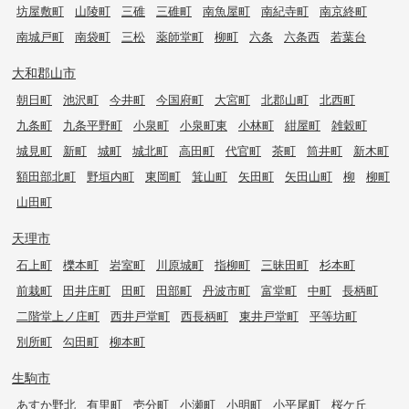
坊屋敷町
山陵町
三碓
三碓町
南魚屋町
南紀寺町
南京終町
南城戸町
南袋町
三松
薬師堂町
柳町
六条
六条西
若葉台
大和郡山市
朝日町
池沢町
今井町
今国府町
大宮町
北郡山町
北西町
九条町
九条平野町
小泉町
小泉町東
小林町
紺屋町
雑穀町
城見町
新町
城町
城北町
高田町
代官町
茶町
筒井町
新木町
額田部北町
野垣内町
東岡町
箕山町
矢田町
矢田山町
柳
柳町
山田町
天理市
石上町
櫟本町
岩室町
川原城町
指柳町
三昧田町
杉本町
前栽町
田井庄町
田町
田部町
丹波市町
富堂町
中町
長柄町
二階堂上ノ庄町
西井戸堂町
西長柄町
東井戸堂町
平等坊町
別所町
勾田町
柳本町
生駒市
あすか野北
有里町
壱分町
小瀬町
小明町
小平尾町
桜ケ丘