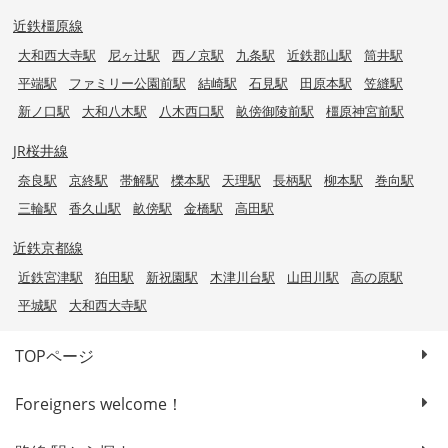
近鉄橿原線
大和西大寺駅
尼ヶ辻駅
西ノ京駅
九条駅
近鉄郡山駅
筒井駅
平端駅
ファミリー公園前駅
結崎駅
石見駅
田原本駅
笠縫駅
新ノ口駅
大和八木駅
八木西口駅
畝傍御陵前駅
橿原神宮前駅
JR桜井線
奈良駅
京終駅
帯解駅
櫟本駅
天理駅
長柄駅
柳本駅
巻向駅
三輪駅
香久山駅
畝傍駅
金橋駅
高田駅
近鉄京都線
近鉄宮津駅
狛田駅
新祝園駅
木津川台駅
山田川駅
高の原駅
平城駅
大和西大寺駅
TOPページ
Foreigners welcome！