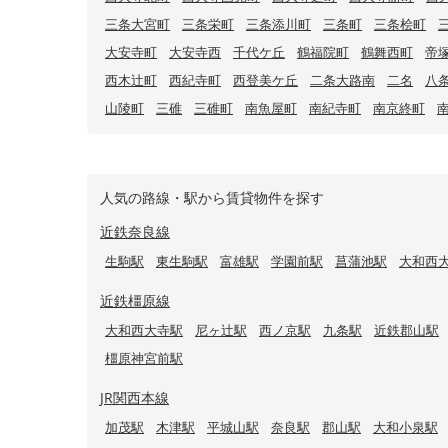
三条大宮町
三条栄町
三条添川町
三条町
三条桧町
大安寺町
大安寺西
千代ケ丘
鶴福院町
鶴舞西町
帝
西木辻町
西紀寺町
西登美ケ丘
二条大路南
二名
八
山陵町
三碓
三碓町
南魚屋町
南紀寺町
南京終町
人気の路線・駅から賃貸物件を探す
近鉄奈良線
生駒駅
東生駒駅
富雄駅
学園前駅
菖蒲池駅
大和西
近鉄橿原線
大和西大寺駅
尼ヶ辻駅
西ノ京駅
九条駅
近鉄郡山駅
橿原神宮前駅
JR関西本線
加茂駅
木津駅
平城山駅
奈良駅
郡山駅
大和小泉駅