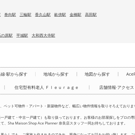
駅
巻向駅
三輪駅
香久山駅
畝傍駅
金橋駅
高田駅
高の原駅
平城駅
大和西大寺駅
路線·駅から探す
地域から探す
地図から探す
Ace
住宅型有料老人 Ｆｌｅｕｒａｇｅ
店舗情報·アクセス
ミリー様向け賃貸、ペット可物件・アパート・新築物件など、幅広い物件情報を取りそろえておりま
築一戸建て・中古一戸建て）も取り扱っております。お客様のお部屋探しをプロの専
Maison Shop Ace Planner 奈良店スタッフ一同お待ちしております。
人暮らしでも、ご家族と住まれるのであれ、親身になってお話をお伺い致します。ご