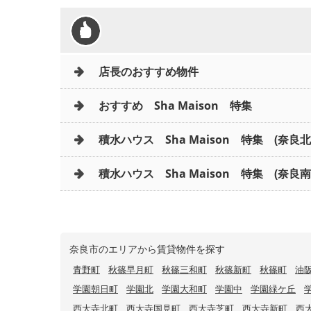
店長のおすすめ物件
おすすめ Sha Maison 特集
積水ハウス Sha Maison 特集 (奈良
積水ハウス Sha Maison 特集 (奈良南
奈良市のエリアから賃貸物件を探す
青野町
秋篠早月町
秋篠三和町
秋篠新町
秋篠町
油
学園朝日町
学園北
学園大和町
学園中
学園緑ケ丘
西大寺北町
西大寺国見町
西大寺芝町
西大寺新町
西