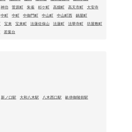
神功
菅原町
朱雀
杉ケ町
高畑町
高天市町
大安寺
中町
中町
中御門町
中山町
中山町西
鍋屋町
町
宝来
宝来町
法蓮佐保山
法蓮町
法華寺町
坊屋敷町
西
若葉台
新ノ口駅
大和八木駅
八木西口駅
畝傍御陵前駅