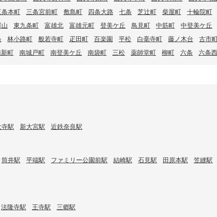
三条本町
三条宮前町
敷島町
四条大路
七条
芝辻町
柴屋町
十輪院町
塚山
東九条町
富雄北
富雄元町
登美ケ丘
鳥見町
中筋町
中登美ケ丘
条
林小路町
般若寺町
疋田町
百楽園
平松
白毫寺町
藤ノ木台
古市
南新町
南城戸町
南登美ケ丘
南袋町
三松
薬師堂町
柳町
六条
六条
大寺駅
新大宮駅
近鉄奈良駅
筒井駅
平端駅
ファミリー公園前駅
結崎駅
石見駅
田原本駅
笠縫駅
法隆寺駅
王寺駅
三郷駅