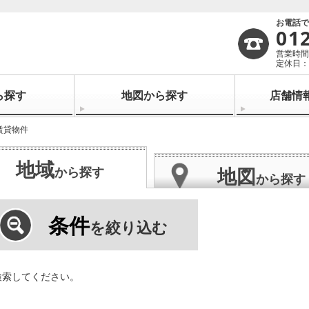
お電話
01
営業時間：
定休日：
ら探す
地図から探す
店舗情
賃貸物件
地域
地図
から探す
から探す
条件
を絞り込む
検索してください。