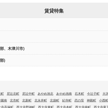
賃貸特集
北部、木津川市)
部)
阪町
尼辻北町
尼辻中町
あやめ池北
あやめ池南
石木町
今辻子町
大
学園南
北市町
北新町
北永井町
北袋町
紀寺町
恋の窪
神殿町
小西
大寺高塚町
西大寺野神町
西大寺東町
西大寺本町
西大寺南町
西大寺竜