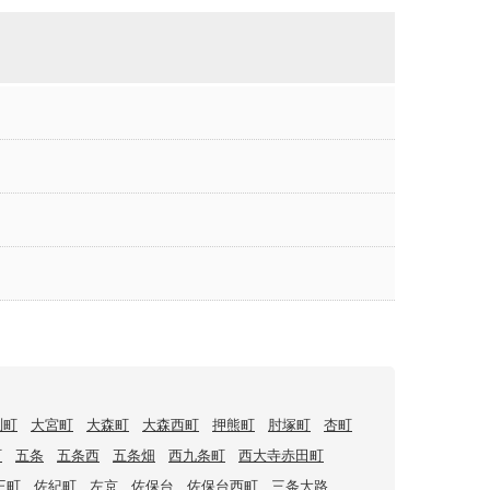
渕町
大宮町
大森町
大森西町
押熊町
肘塚町
杏町
町
五条
五条西
五条畑
西九条町
西大寺赤田町
王町
佐紀町
左京
佐保台
佐保台西町
三条大路