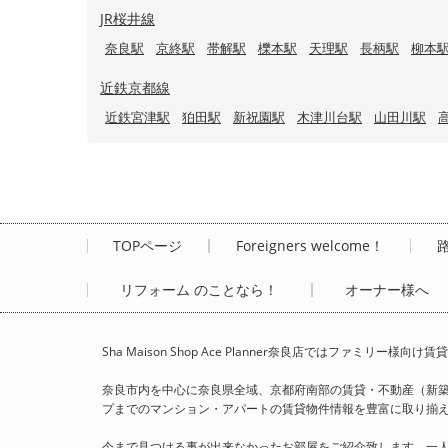
JR桜井線
奈良駅
京終駅
帯解駅
櫟本駅
天理駅
長柄駅
柳本
近鉄京都線
近鉄宮津駅
狛田駅
新祝園駅
木津川台駅
山田川駅
TOPページ
Foreigners welcome！
リフォーム のことなら！
オーナー様へ
Sha Maison Shop Ace Planner奈良店ではファ
奈良市内を中心に奈良県全域、京都府南部の賃貸・不動産（新
プまでのマンション・アパートの賃貸物件情報を豊富に取り揃えて、Sha 
今まで見つける事が出来なかったお部屋をご紹介致します。一