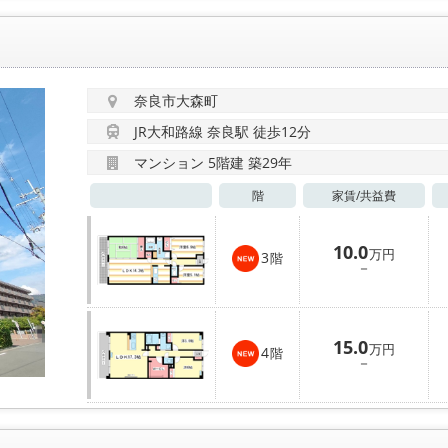
奈良市大森町
JR大和路線 奈良駅 徒歩12分
マンション 5階建 築29年
階
家賃/
共益費
10.0
万円
3
階
－
15.0
万円
4
階
－