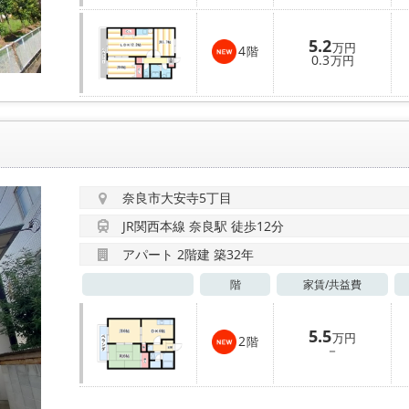
5.2
万円
4
階
0.3
万円
奈良市大安寺5丁目
JR関西本線 奈良駅 徒歩12分
アパート 2階建 築32年
階
家賃/
共益費
5.5
万円
2
階
－