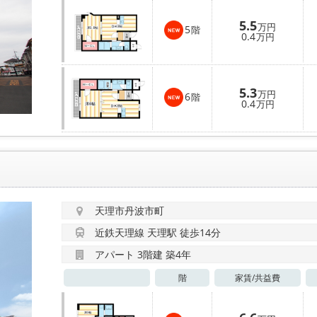
5.5
万円
5
階
0.4
万円
5.3
万円
6
階
0.4
万円
天理市丹波市町
近鉄天理線 天理駅 徒歩14分
アパート 3階建 築4年
階
家賃/
共益費