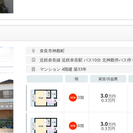
奈良市神殿町
近鉄奈良線 近鉄奈良駅 バス10分 北神殿停バス停 
マンション 4階建 築33年
階
家賃/
共益費
3.0
万円
3
階
0.3
万円
3.0
万円
4
階
0.3
万円