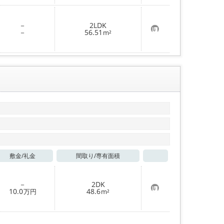
入
り
登
－
2LDK
録
お
－
56.51
m²
気
に
入
り
登
録
敷金/
礼金
間取り/
専有面積
お気に入り
－
2DK
お
10.0
48.6
万円
m²
気
に
入
り