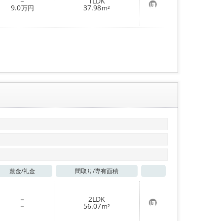
－
1LDK
お
9.0
37.98
万円
m²
気
に
入
り
登
録
敷金/
礼金
間取り/
専有面積
お気に入り
－
2LDK
お
－
56.07
m²
気
に