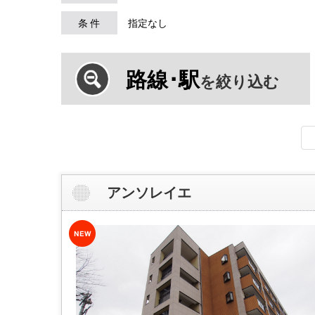
条 件
指定なし
路線･駅
を絞り込む
アンソレイエ