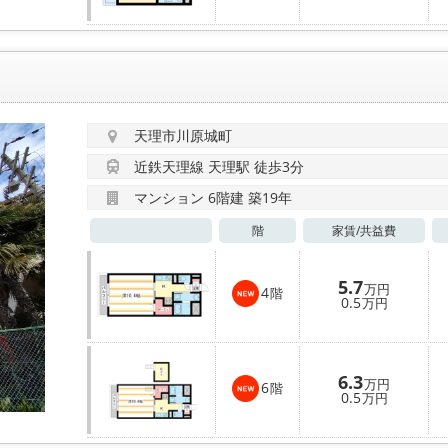
天理市川原城町
近鉄天理線 天理駅 徒歩3分
マンション 6階建 築19年
階
家賃/
共益費
5.7
万円
4
階
0.5
万円
6.3
万円
6
階
0.5
万円