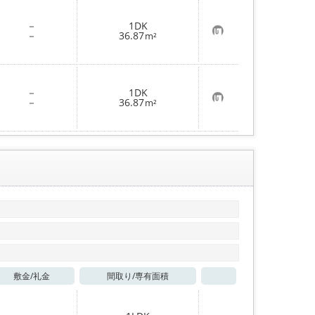
お気に入り
－
1DK
お
－
36.87
m²
気
に
入
り
登
－
1DK
録
お
－
36.87
m²
気
に
入
り
登
録
敷金/
礼金
間取り/
専有面積
お気に入り