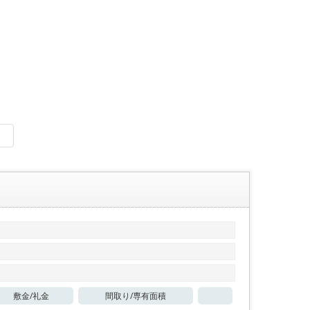
敷金/
礼金
間取り/
専有面積