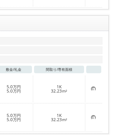
に
入
り
登
録
敷金/
礼金
間取り/
専有面積
お気に入り
5.0
1K
万円
お
5.0
32.23
万円
m²
気
に
入
り
登
5.0
1K
万円
録
お
5.0
32.23
万円
m²
気
に
入