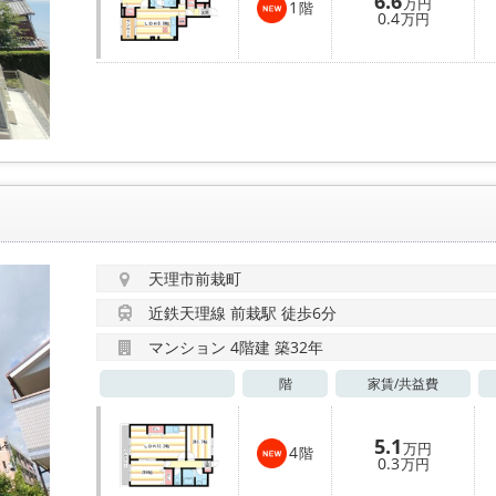
6.6
万円
1
階
0.4
万円
天理市前栽町
近鉄天理線 前栽駅 徒歩6分
マンション 4階建 築32年
階
家賃/
共益費
5.1
万円
4
階
0.3
万円