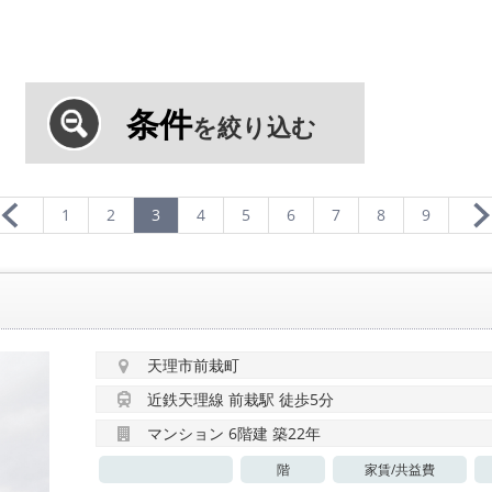
条件
を絞り込む
1
2
3
4
5
6
7
8
9
天理市前栽町
近鉄天理線 前栽駅 徒歩5分
マンション 6階建 築22年
階
家賃/
共益費