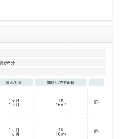
登
録
徒歩5分
敷金/
礼金
間取り/
専有面積
お気に入り
1
1K
ヶ月
お
1
16
ヶ月
m²
気
に
入
り
登
1
1K
ヶ月
録
お
1
16
ヶ月
m²
気