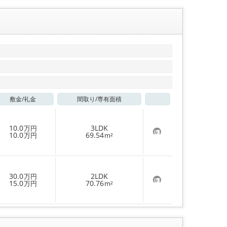
り
登
録
敷金/
礼金
間取り/
専有面積
お気に入り
10.0
3LDK
万円
お
10.0
69.54
万円
m²
気
に
入
り
登
30.0
2LDK
万円
録
お
15.0
70.76
万円
m²
気
に
入
り
登
録