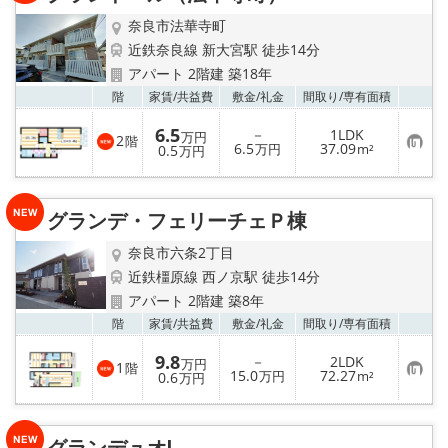
奈良市法華寺町
近鉄奈良線 新大宮駅 徒歩14分
アパート 2階建 築18年
お気
階
家賃/
共益費
敷金/
礼金
間取り/
専有面積
6.5
－
1LDK
万円
2
階
お
6.5
37.09
0.5
万円
m²
万円
気
に
入
り
グランデ・フェリーチェＰ棟
登
録
奈良市六条2丁目
近鉄橿原線 西ノ京駅 徒歩14分
アパート 2階建 築8年
お気
階
家賃/
共益費
敷金/
礼金
間取り/
専有面積
9.8
－
2LDK
万円
1
階
お
15.0
72.27
0.6
万円
m²
万円
気
に
入
り
グランデュオⅠ
登