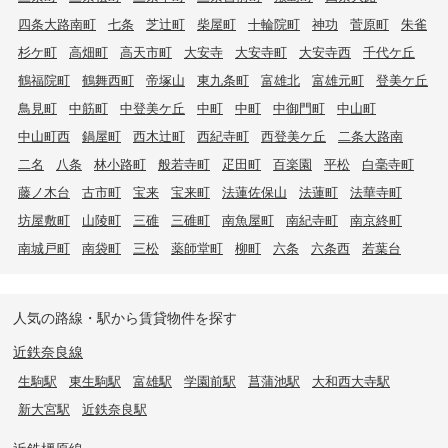
四条大路南町
七条
芝辻町
柴屋町
十輪院町
神功
菅原町
朱雀
杉ケ町
高畑町
高天市町
大安寺
大安寺町
大安寺西
千代ケ丘
鶴福院町
鶴舞西町
帝塚山
東九条町
富雄北
富雄元町
登美ケ丘
鳥見町
中筋町
中登美ケ丘
中町
中町
中御門町
中山町
中山町西
鍋屋町
西木辻町
西紀寺町
西登美ケ丘
二条大路南
二名
八条
林小路町
般若寺町
疋田町
百楽園
平松
白毫寺町
藤ノ木台
古市町
宝来
宝来町
法蓮佐保山
法蓮町
法華寺町
坊屋敷町
山陵町
三碓
三碓町
南魚屋町
南紀寺町
南京終町
南城戸町
南袋町
三松
薬師堂町
柳町
六条
六条西
若葉台
人気の路線・駅から賃貸物件を探す
近鉄奈良線
生駒駅
東生駒駅
富雄駅
学園前駅
菖蒲池駅
大和西大寺駅
新大宮駅
近鉄奈良駅