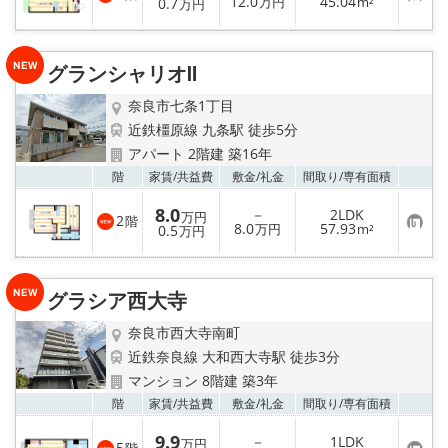
お
12.0
45.04
登
0.7
万円
m²
万円
気
録
に
入
り
グランシャリオⅡ
登
録
奈良市七条1丁目
近鉄橿原線 九条駅 徒歩5分
アパート 2階建 築16年
お気
階
家賃/
共益費
敷金/
礼金
間取り/
専有面積
8.0
－
2LDK
万円
2
階
お
8.0
57.93
0.5
万円
m²
万円
気
に
入
り
グラシア西大寺
登
録
奈良市西大寺南町
近鉄奈良線 大和西大寺駅 徒歩3分
マンション 8階建 築3年
お気
階
家賃/
共益費
敷金/
礼金
間取り/
専有面積
9.9
－
1LDK
万円
5