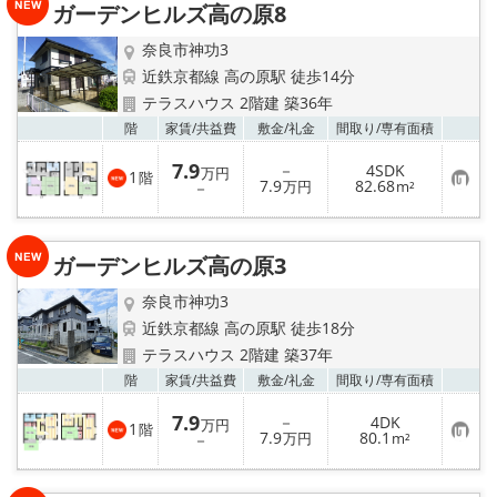
ガーデンヒルズ高の原8
登
録
奈良市神功3
近鉄京都線 高の原駅 徒歩14分
テラスハウス 2階建 築36年
お気
階
家賃/
共益費
敷金/
礼金
間取り/
専有面積
7.9
－
4SDK
万円
1
階
お
7.9
82.68
－
万円
m²
気
に
入
り
ガーデンヒルズ高の原3
登
録
奈良市神功3
近鉄京都線 高の原駅 徒歩18分
テラスハウス 2階建 築37年
お気
階
家賃/
共益費
敷金/
礼金
間取り/
専有面積
7.9
－
4DK
万円
1
階
お
7.9
80.1
－
万円
m²
気
に
入