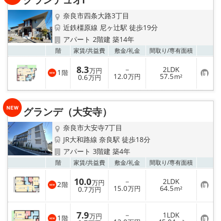
録
奈良市四条大路3丁目
近鉄橿原線 尼ヶ辻駅 徒歩19分
アパート 2階建 築14年
お気
階
家賃/
共益費
敷金/
礼金
間取り/
専有面積
8.3
－
2LDK
万円
1
階
お
12.0
57.5
0.6
万円
m²
万円
気
に
入
り
グランデ（大安寺）
登
録
奈良市大安寺7丁目
JR大和路線 奈良駅 徒歩18分
アパート 3階建 築4年
お気
階
家賃/
共益費
敷金/
礼金
間取り/
専有面積
10.0
－
2LDK
万円
2
階
お
15.0
64.5
0.7
万円
m²
万円
気
に
入
7.9
－
1LDK
り
万円
1
階