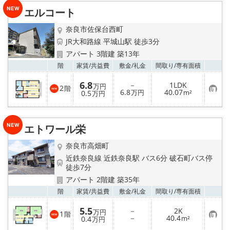
り
エルコート
登
録
奈良市佐保台西町
JR大和路線 平城山駅 徒歩3分
アパート 3階建 築13年
お気
階
家賃/
共益費
敷金/
礼金
間取り/
専有面積
6.8
－
1LDK
万円
2
階
お
6.8
40.07
0.5
万円
m²
万円
気
に
入
り
エトワール栄
登
録
奈良市高畑町
近鉄奈良線 近鉄奈良駅 バス6分 破石町バス停
徒歩7分
アパート 2階建 築35年
お気
階
家賃/
共益費
敷金/
礼金
間取り/
専有面積
5.5
－
2K
万円
1
階
お
－
40.4
0.4
m²
万円
気