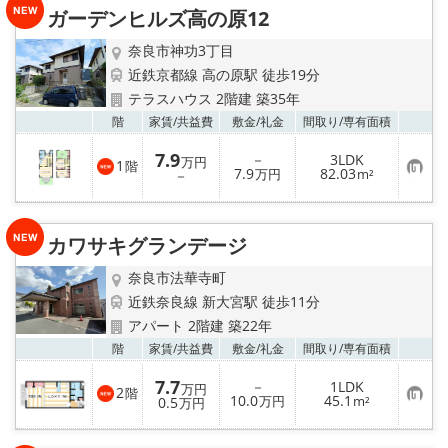
り
ガーデンヒルズ高の原12
登
録
奈良市神功3丁目
近鉄京都線 高の原駅 徒歩19分
テラスハウス 2階建 築35年
お気
階
家賃/
共益費
敷金/
礼金
間取り/
専有面積
7.9
－
3LDK
万円
1
階
お
7.9
82.03
－
万円
m²
気
に
入
り
カワサキグランデージ
登
録
奈良市法華寺町
近鉄奈良線 新大宮駅 徒歩11分
アパート 2階建 築22年
お気
階
家賃/
共益費
敷金/
礼金
間取り/
専有面積
7.7
－
1LDK
万円
2
階
お
10.0
45.1
0.5
万円
m²
万円
気
に
入