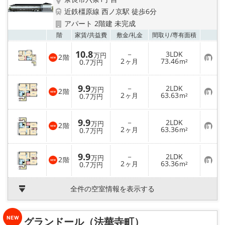
近鉄橿原線 西ノ京駅 徒歩6分
アパート 2階建 未完成
お気
階
家賃/
共益費
敷金/
礼金
間取り/
専有面積
10.8
－
3LDK
万円
2
階
お
2
73.46
0.7
ヶ月
m²
万円
気
に
入
9.9
－
2LDK
り
万円
2
階
お
2
63.63
登
0.7
ヶ月
m²
万円
気
録
に
入
9.9
－
2LDK
り
万円
2
階
お
2
63.36
登
0.7
ヶ月
m²
万円
気
録
に
入
9.9
－
2LDK
り
万円
2
階
お
2
63.36
登
0.7
ヶ月
m²
万円
気
録
に
入
全件の空室情報を表示する
り
登
録
グランドール（法華寺町）