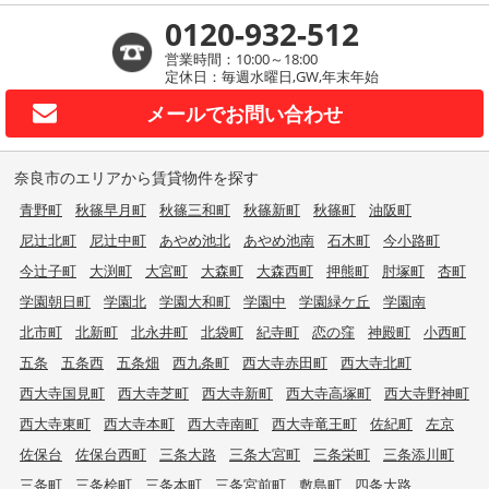
0120-932-512
営業時間：10:00～18:00
定休日：毎週水曜日,GW,年末年始
メールで
お問い合わせ
奈良市のエリアから賃貸物件を探す
青野町
秋篠早月町
秋篠三和町
秋篠新町
秋篠町
油阪町
尼辻北町
尼辻中町
あやめ池北
あやめ池南
石木町
今小路町
今辻子町
大渕町
大宮町
大森町
大森西町
押熊町
肘塚町
杏町
学園朝日町
学園北
学園大和町
学園中
学園緑ケ丘
学園南
北市町
北新町
北永井町
北袋町
紀寺町
恋の窪
神殿町
小西町
五条
五条西
五条畑
西九条町
西大寺赤田町
西大寺北町
西大寺国見町
西大寺芝町
西大寺新町
西大寺高塚町
西大寺野神町
西大寺東町
西大寺本町
西大寺南町
西大寺竜王町
佐紀町
左京
佐保台
佐保台西町
三条大路
三条大宮町
三条栄町
三条添川町
三条町
三条桧町
三条本町
三条宮前町
敷島町
四条大路