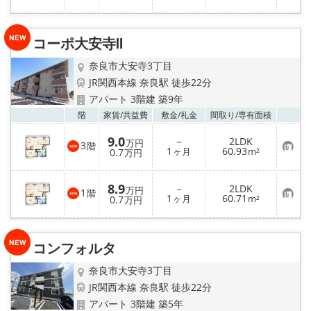
メールでお問い合わせ
気
に
入
り
コーポ大安寺Ⅱ
登
録
奈良市大安寺3丁目
JR関西本線 奈良駅 徒歩22分
アパート 3階建 築9年
お気
階
家賃/
共益費
敷金/
礼金
間取り/
専有面積
9.0
－
2LDK
万円
3
階
お
1
60.93
0.7
ヶ月
m²
万円
気
に
入
8.9
－
2LDK
り
万円
1
階
お
1
60.71
登
0.7
ヶ月
m²
万円
気
録
に
入
り
コンフォルタ
登
録
奈良市大安寺3丁目
JR関西本線 奈良駅 徒歩22分
アパート 3階建 築5年