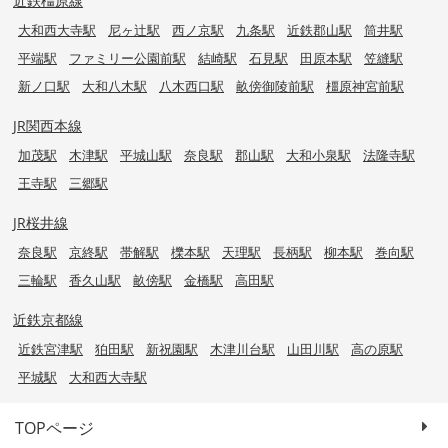
近鉄橿原線
大和西大寺駅
尼ヶ辻駅
西ノ京駅
九条駅
近鉄郡山駅
筒井駅
平端駅
ファミリー公園前駅
結崎駅
石見駅
田原本駅
笠縫駅
新ノ口駅
大和八木駅
八木西口駅
畝傍御陵前駅
橿原神宮前駅
JR関西本線
加茂駅
木津駅
平城山駅
奈良駅
郡山駅
大和小泉駅
法隆寺駅
王寺駅
三郷駅
JR桜井線
奈良駅
京終駅
帯解駅
櫟本駅
天理駅
長柄駅
柳本駅
巻向駅
三輪駅
香久山駅
畝傍駅
金橋駅
高田駅
近鉄京都線
近鉄宮津駅
狛田駅
新祝園駅
木津川台駅
山田川駅
高の原駅
平城駅
大和西大寺駅
TOPページ