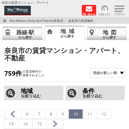
×
奈良の賃貸マンション・アパート
問い合わせ
お気に入り
TOPページ
家、Sha Maison Shop Ace Planner奈良店
奈良市の賃貸物件
地域
路線·駅
地図
Foreigners welcome！
から探す
から探す
から探す
店長のおすすめ物件
奈良市の賃貸マンション・アパート、
不動産
おすすめ Sha Maison 特集
759件
の賃貸物件が
積水ハウス Sha Maison 特集 (奈良北部、木津川
検索されました
市)
地域
条件
積水ハウス Sha Maison 特集 (奈良南部)
を絞り込む
を絞り込む
路線·駅から探す
6
7
8
9
10
11
12
地域から探す
13
14
15