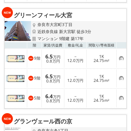
に
入
り
グリーンフィール大宮
登
録
奈良市大宮町3丁目
近鉄奈良線 新大宮駅 徒歩3分
マンション 9階建 築17年
お気
階
家賃/
共益費
敷金/
礼金
間取り/
専有面積
6.5
－
1K
万円
9
階
お
12.0
24.75
0.8
万円
m²
万円
気
に
入
6.5
－
1K
り
万円
9
階
お
12.0
24.75
登
0.8
万円
m²
万円
気
録
に
入
6.4
－
1K
り
万円
5
階
お
12.0
24.75
登
0.8
万円
m²
万円
気
録
に
入
り
グランヴェール西の京
登
録
奈良市六条1丁目