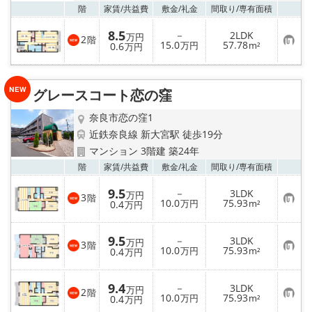
お気
階
家賃/
共益費
敷金/
礼金
間取り/
専有面積
8.5
－
2LDK
万円
2
階
お
15.0
57.78
0.6
万円
m²
万円
気
に
入
り
グレースコート恋の窪
登
録
奈良市恋の窪1
近鉄奈良線 新大宮駅 徒歩19分
マンション 3階建 築24年
お気
階
家賃/
共益費
敷金/
礼金
間取り/
専有面積
9.5
－
3LDK
万円
3
階
お
10.0
75.93
0.4
万円
m²
万円
気
に
入
9.5
－
3LDK
り
万円
3
階
お
10.0
75.93
登
0.4
万円
m²
万円
気
録
に
入
9.4
－
3LDK
り
万円
2
階
お
10.0
75.93
登
0.4
万円
m²
万円
気
録