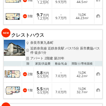
階
お
9.9
44.5
1.2
万円
m²
万円
気
に
入
9.7
－
1LDK
り
万円
3
階
お
9.7
44.23
登
1.2
万円
m²
万円
気
録
に
入
り
クレストハウス
登
録
奈良市東九条町
近鉄奈良線 近鉄奈良駅 バス15分 辰市農協バス
停 徒歩1分
アパート 2階建 築20年
お気
階
家賃/
共益費
敷金/
礼金
間取り/
専有面積
5.8
－
1LDK
万円
2
階
お
7.0
42.2
0.5
万円
m²
万円
気
に
入
5.5
－
1LDK
り
万円
1
階
お
7.0
32.7
登
0.5
万円
m²
万円
気
録
に
入
り