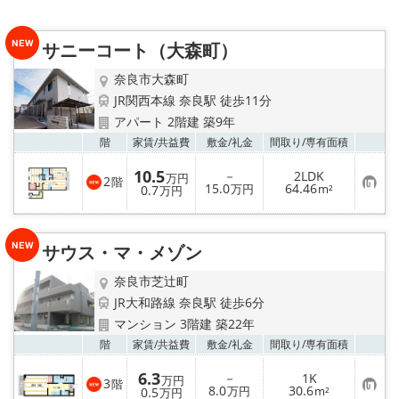
地図から探す
サニーコート（大森町）
AcePlanner公式ライン
奈良市大森町
JR関西本線 奈良駅 徒歩11分
SNS
アパート 2階建 築9年
お気
階
家賃/
共益費
敷金/
礼金
間取り/
専有面積
スタッフ紹介
10.5
－
2LDK
万円
2
階
お
リフォーム のことなら！
15.0
64.46
0.7
万円
m²
万円
気
に
入
オーナー様へ
り
サウス・マ・メゾン
登
録
住宅型有料老人 Ｆｌｅｕｒａｇｅ
奈良市芝辻町
JR大和路線 奈良駅 徒歩6分
店舗情報·アクセス
マンション 3階建 築22年
お気
階
家賃/
共益費
敷金/
礼金
間取り/
専有面積
会社概要
6.3
－
1K
万円
3
階
お
8.0
30.6
0.5
万円
m²
万円