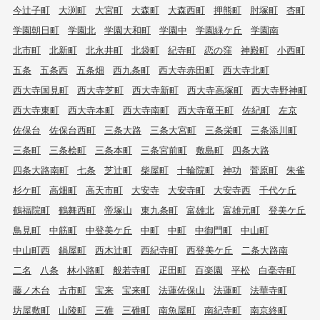
今辻子町
大渕町
大宮町
大森町
大森西町
押熊町
肘塚町
杏町
学園朝日町
学園北
学園大和町
学園中
学園緑ケ丘
学園南
北市町
北新町
北永井町
北袋町
紀寺町
恋の窪
神殿町
小西町
五条
五条西
五条畑
西九条町
西大寺赤田町
西大寺北町
西大寺国見町
西大寺芝町
西大寺新町
西大寺高塚町
西大寺野神町
西大寺東町
西大寺本町
西大寺南町
西大寺竜王町
佐紀町
左京
佐保台
佐保台西町
三条大路
三条大宮町
三条栄町
三条添川町
三条町
三条桧町
三条本町
三条宮前町
敷島町
四条大路
四条大路南町
七条
芝辻町
柴屋町
十輪院町
神功
菅原町
朱雀
杉ケ町
高畑町
高天市町
大安寺
大安寺町
大安寺西
千代ケ丘
鶴福院町
鶴舞西町
帝塚山
東九条町
富雄北
富雄元町
登美ケ丘
鳥見町
中筋町
中登美ケ丘
中町
中町
中御門町
中山町
中山町西
鍋屋町
西木辻町
西紀寺町
西登美ケ丘
二条大路南
二名
八条
林小路町
般若寺町
疋田町
百楽園
平松
白毫寺町
藤ノ木台
古市町
宝来
宝来町
法蓮佐保山
法蓮町
法華寺町
坊屋敷町
山陵町
三碓
三碓町
南魚屋町
南紀寺町
南京終町