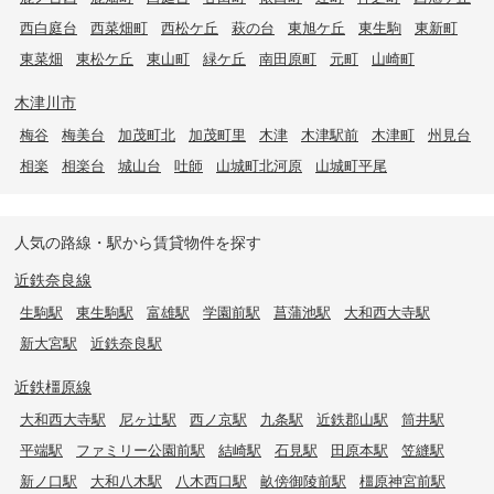
西白庭台
西菜畑町
西松ケ丘
萩の台
東旭ケ丘
東生駒
東新町
東菜畑
東松ケ丘
東山町
緑ケ丘
南田原町
元町
山崎町
木津川市
梅谷
梅美台
加茂町北
加茂町里
木津
木津駅前
木津町
州見台
相楽
相楽台
城山台
吐師
山城町北河原
山城町平尾
人気の路線・駅から賃貸物件を探す
近鉄奈良線
生駒駅
東生駒駅
富雄駅
学園前駅
菖蒲池駅
大和西大寺駅
新大宮駅
近鉄奈良駅
近鉄橿原線
大和西大寺駅
尼ヶ辻駅
西ノ京駅
九条駅
近鉄郡山駅
筒井駅
平端駅
ファミリー公園前駅
結崎駅
石見駅
田原本駅
笠縫駅
新ノ口駅
大和八木駅
八木西口駅
畝傍御陵前駅
橿原神宮前駅