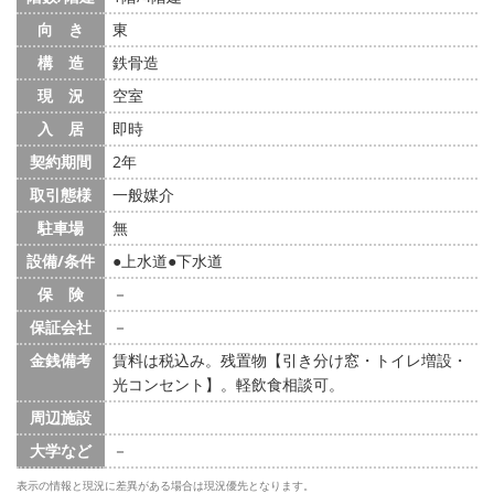
向 き
東
構 造
鉄骨造
現 況
空室
入 居
即時
契約期間
2年
取引態様
一般媒介
駐車場
無
設備/条件
上水道
下水道
保 険
－
保証会社
－
金銭備考
賃料は税込み。残置物【引き分け窓・トイレ増設・
光コンセント】。軽飲食相談可。
周辺施設
大学など
－
表示の情報と現況に差異がある場合は現況優先となります。