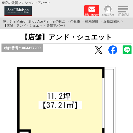
×
奈良の賃貸マンション・アパート
問い合わせ
お気に入り
TOPページ
家、Sha Maison Shop Ace Planner奈良店
奈良市
鶴福院町
近鉄奈良駅
【店舗】アンド・シュエット 賃貸アパート
Foreigners welcome！
【店舗】アンド・シュエット
物件番号/
1064457209
店長のおすすめ物件
おすすめ Sha Maison 特集
積水ハウス Sha Maison 特集 (奈良北部、木津川
市)
積水ハウス Sha Maison 特集 (奈良南部)
路線·駅から探す
地域から探す