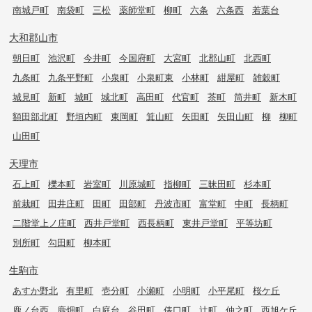
南城戸町
南袋町
三松
薬師堂町
柳町
六条
六条西
若葉台
大和郡山市
朝日町
池沢町
今井町
今国府町
大宮町
北郡山町
北西町
九条町
九条平野町
小泉町
小泉町東
小林町
紺屋町
雑穀町
城見町
新町
城町
城北町
高田町
代官町
茶町
筒井町
新木町
額田部北町
野垣内町
東岡町
箕山町
矢田町
矢田山町
柳
柳町
山田町
天理市
石上町
櫟本町
岩室町
川原城町
指柳町
三昧田町
杉本町
前栽町
田井庄町
田町
田部町
丹波市町
富堂町
中町
長柄町
二階堂上ノ庄町
西井戸堂町
西長柄町
東井戸堂町
平等坊町
別所町
勾田町
柳本町
生駒市
あすか野北
有里町
壱分町
小瀬町
小明町
小平尾町
桜ケ丘
鹿ノ台西
鹿畑町
白庭台
谷田町
俵口町
辻町
仲之町
西旭ケ丘