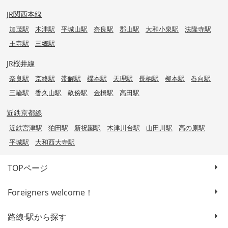
JR関西本線
加茂駅
木津駅
平城山駅
奈良駅
郡山駅
大和小泉駅
法隆寺駅
王寺駅
三郷駅
JR桜井線
奈良駅
京終駅
帯解駅
櫟本駅
天理駅
長柄駅
柳本駅
巻向駅
三輪駅
香久山駅
畝傍駅
金橋駅
高田駅
近鉄京都線
近鉄宮津駅
狛田駅
新祝園駅
木津川台駅
山田川駅
高の原駅
平城駅
大和西大寺駅
TOPページ
Foreigners welcome！
路線·駅から探す