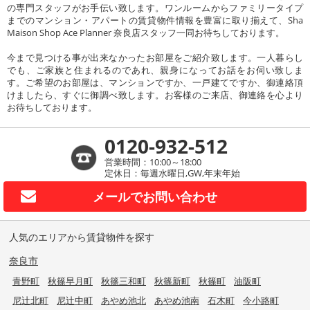
の専門スタッフがお手伝い致します。ワンルームからファミリータイプ
までのマンション・アパートの賃貸物件情報を豊富に取り揃えて、Sha
Maison Shop Ace Planner 奈良店スタッフ一同お待ちしております。
今まで見つける事が出来なかったお部屋をご紹介致します。一人暮らし
でも、ご家族と住まれるのであれ、親身になってお話をお伺い致しま
す。ご希望のお部屋は、マンションですか、一戸建てですか、御連絡頂
けましたら、すぐに御調べ致します。お客様のご来店、御連絡を心より
お待ちしております。
0120-932-512
営業時間：10:00～18:00
定休日：毎週水曜日,GW,年末年始
メールで
お問い合わせ
人気のエリアから賃貸物件を探す
奈良市
青野町
秋篠早月町
秋篠三和町
秋篠新町
秋篠町
油阪町
尼辻北町
尼辻中町
あやめ池北
あやめ池南
石木町
今小路町