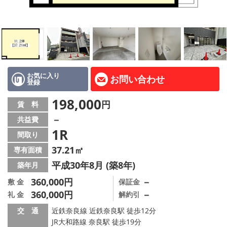
地図から探す
AcePlanner公式ライン
SNS
お気に入り
お問い合わせ
登録
スタッフ紹介
198,000
円
賃 料
リフォーム のことなら！
－
共益費
1R
オーナー様へ
間取り
37.21㎡
専有面積
住宅型有料老人 Ｆｌｅｕｒａｇｅ
平成30年8月 (築8年)
築年月
店舗情報·アクセス
360,000円
－
敷 金
保証金
360,000円
－
礼 金
解約引
会社概要
交 通
近鉄奈良線 近鉄奈良駅 徒歩12分
JR大和路線 奈良駅 徒歩19分