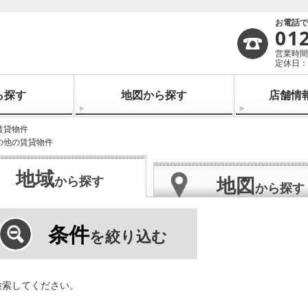
お電話
01
営業時間：
定休日：
ら探す
地図から探す
店舗情
賃貸物件
の他の賃貸物件
地域
地図
から探す
から探す
条件
を絞り込む
検索してください。