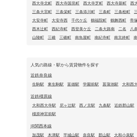
西大寺北町
西大寺国見町
西大寺芝町
西大寺新町
西
三条大宮町
三条栄町
三条添川町
三条町
三条桧町
大安寺町
大安寺西
千代ケ丘
鶴福院町
鶴舞西町
帝
西木辻町
西紀寺町
西登美ケ丘
二条大路南
二名
八
山陵町
三碓
三碓町
南魚屋町
南紀寺町
南京終町
人気の路線・駅から賃貸物件を探す
近鉄奈良線
生駒駅
東生駒駅
富雄駅
学園前駅
菖蒲池駅
大和西
近鉄橿原線
大和西大寺駅
尼ヶ辻駅
西ノ京駅
九条駅
近鉄郡山駅
橿原神宮前駅
JR関西本線
加茂駅
木津駅
平城山駅
奈良駅
郡山駅
大和小泉駅