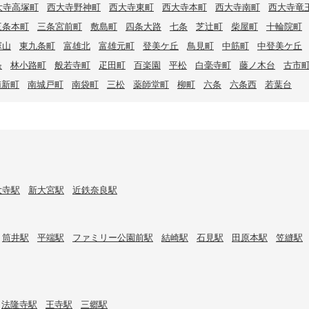
大寺高塚町
西大寺野神町
西大寺東町
西大寺本町
西大寺南町
西大寺竜
三条本町
三条宮前町
敷島町
四条大路
七条
芝辻町
柴屋町
十輪院町
塚山
東九条町
富雄北
富雄元町
登美ケ丘
鳥見町
中筋町
中登美ケ丘
条
林小路町
般若寺町
疋田町
百楽園
平松
白毫寺町
藤ノ木台
古市
南新町
南城戸町
南袋町
三松
薬師堂町
柳町
六条
六条西
若葉台
大寺駅
新大宮駅
近鉄奈良駅
筒井駅
平端駅
ファミリー公園前駅
結崎駅
石見駅
田原本駅
笠縫駅
法隆寺駅
王寺駅
三郷駅