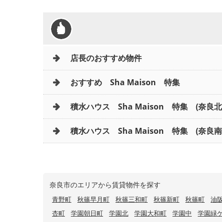
店長のおすすめ物件
おすすめ Sha Maison 特集
積水ハウス Sha Maison 特集 (奈良
積水ハウス Sha Maison 特集 (奈良南
奈良市のエリアから賃貸物件を探す
青野町
秋篠早月町
秋篠三和町
秋篠新町
秋篠町
油
杏町
学園朝日町
学園北
学園大和町
学園中
学園緑