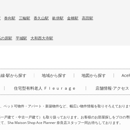
駅
巻向駅
三輪駅
香久山駅
畝傍駅
金橋駅
高田駅
高の原駅
平城駅
大和西大寺駅
路線·駅から探す
地域から探す
地図から探す
Ace
住宅型有料老人 Ｆｌｅｕｒａｇｅ
店舗情報·アクセス
ミリー様向け賃貸、ペット可物件・アパート・新築物件など、幅広い物件情報を取りそろえておりま
築一戸建て・中古一戸建て）も取り扱っております。お客様のお部屋探しをプロの専
Maison Shop Ace Planner 奈良店スタッフ一同お待ちしております。