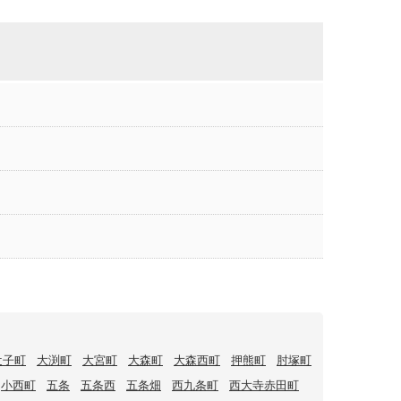
辻子町
大渕町
大宮町
大森町
大森西町
押熊町
肘塚町
小西町
五条
五条西
五条畑
西九条町
西大寺赤田町