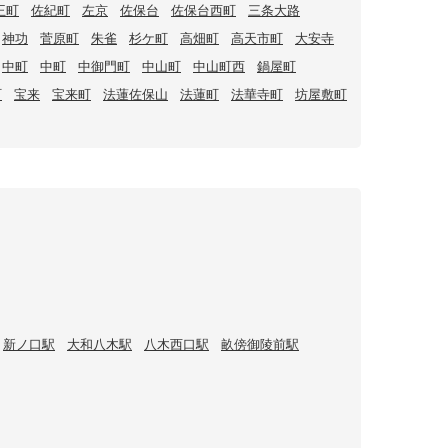
王町
佐紀町
左京
佐保台
佐保台西町
三条大路
神功
菅原町
朱雀
杉ケ町
高畑町
高天市町
大安寺
中町
中町
中御門町
中山町
中山町西
鍋屋町
町
宝来
宝来町
法蓮佐保山
法蓮町
法華寺町
坊屋敷町
新ノ口駅
大和八木駅
八木西口駅
畝傍御陵前駅