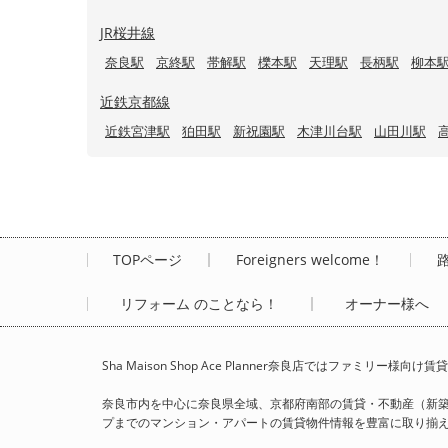
JR桜井線
奈良駅
京終駅
帯解駅
櫟本駅
天理駅
長柄駅
柳本
近鉄京都線
近鉄宮津駅
狛田駅
新祝園駅
木津川台駅
山田川駅
TOPページ
Foreigners welcome！
リフォーム のことなら！
オーナー様へ
Sha Maison Shop Ace Planner奈良店ではファ
奈良市内を中心に奈良県全域、京都府南部の賃貸・不動産（新
プまでのマンション・アパートの賃貸物件情報を豊富に取り揃えて、Sha 