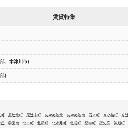
賃貸特集
北部、木津川市)
部)
阪町
尼辻北町
尼辻中町
あやめ池北
あやめ池南
石木町
今小路町
今
ケ丘
学園南
北市町
北新町
北永井町
北袋町
紀寺町
恋の窪
神殿町