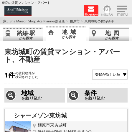
×
奈良の賃貸マンション・アパート
問い合わせ
お気に入り
TOPページ
家、Sha Maison Shop Ace Planner奈良店
橿原市
東坊城町の賃貸物件
地域
路線·駅
地図
Foreigners welcome！
から探す
から探す
から探す
店長のおすすめ物件
東坊城町の賃貸マンション・アパー
ト、不動産
おすすめ Sha Maison 特集
1件
の賃貸物件が
積水ハウス Sha Maison 特集 (奈良北部、木津川
検索されました
市)
地域
条件
積水ハウス Sha Maison 特集 (奈良南部)
を絞り込む
を絞り込む
路線·駅から探す
シャーメゾン東坊城
地域から探す
橿原市東坊城町
近鉄南大阪線 坊城駅 徒歩2分