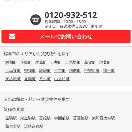
0120-932-512
営業時間：10:00～18:00
定休日：毎週水曜日,GW,年末年始
メールで
お問い合わせ
橿原市のエリアから賃貸物件を探す
栄和町
小槻町
木原町
五井町
五条野町
新賀町
地黄町
上品寺町
曽我町
醍醐町
十市町
内膳町
中曽司町
縄手町
東坊城町
見瀬町
八木町
山之坊町
人気の路線・駅から賃貸物件を探す
近鉄奈良線
生駒駅
東生駒駅
富雄駅
学園前駅
菖蒲池駅
大和西大寺駅
新大宮駅
近鉄奈良駅