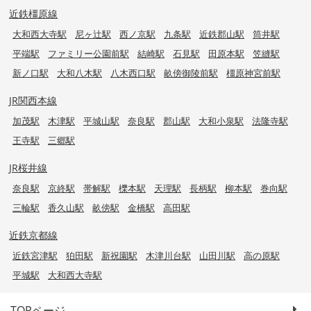
近鉄橿原線
大和西大寺駅
尼ヶ辻駅
西ノ京駅
九条駅
近鉄郡山駅
筒井駅
平端駅
ファミリー公園前駅
結崎駅
石見駅
田原本駅
笠縫駅
新ノ口駅
大和八木駅
八木西口駅
畝傍御陵前駅
橿原神宮前駅
JR関西本線
加茂駅
木津駅
平城山駅
奈良駅
郡山駅
大和小泉駅
法隆寺駅
王寺駅
三郷駅
JR桜井線
奈良駅
京終駅
帯解駅
櫟本駅
天理駅
長柄駅
柳本駅
巻向駅
三輪駅
香久山駅
畝傍駅
金橋駅
高田駅
近鉄京都線
近鉄宮津駅
狛田駅
新祝園駅
木津川台駅
山田川駅
高の原駅
平城駅
大和西大寺駅
TOPページ