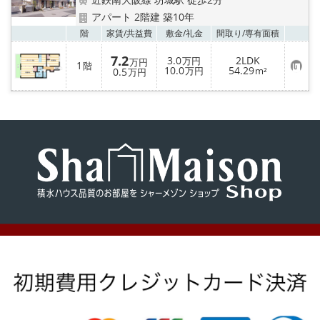
地図から探す
アパート 2階建 築10年
お気
階
家賃/
共益費
敷金/
礼金
間取り/
専有面積
AcePlanner公式ライン
7.2
3.0
2LDK
万円
万円
1
階
お
10.0
54.29
0.5
万円
m²
万円
気
SNS
に
入
り
スタッフ紹介
登
録
リフォーム のことなら！
オーナー様へ
住宅型有料老人 Ｆｌｅｕｒａｇｅ
店舗情報·アクセス
会社概要