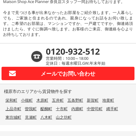
Maison Shop Ace Planner 奈良店スタッフ一同お待ちしております。
今まで見つける事が出来なかったお部屋をご紹介致します。一人暮らし
でも、ご家族と住まれるのであれ、親身になってお話をお伺い致しま
す。ご希望のお部屋は、マンションですか、一戸建てですか、御連絡頂
けましたら、すぐに御調べ致します。お客様のご来店、御連絡を心より
お待ちしております。
0120-932-512
営業時間：10:00～18:00
定休日：毎週水曜日,GW,年末年始
メールで
お問い合わせ
橿原市のエリアから賃貸物件を探す
栄和町
小槻町
木原町
五井町
五条野町
新賀町
地黄町
上品寺町
曽我町
醍醐町
十市町
内膳町
中曽司町
縄手町
東坊城町
見瀬町
八木町
山之坊町