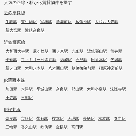
人気の路線・駅から賃貸物件を探す
近鉄奈良線
生駒駅
東生駒駅
富雄駅
学園前駅
菖蒲池駅
大和西大寺駅
新大宮駅
近鉄奈良駅
近鉄橿原線
大和西大寺駅
尼ヶ辻駅
西ノ京駅
九条駅
近鉄郡山駅
筒井駅
平端駅
ファミリー公園前駅
結崎駅
石見駅
田原本駅
笠縫駅
新ノ口駅
大和八木駅
八木西口駅
畝傍御陵前駅
橿原神宮前駅
JR関西本線
加茂駅
木津駅
平城山駅
奈良駅
郡山駅
大和小泉駅
法隆寺駅
王寺駅
三郷駅
JR桜井線
奈良駅
京終駅
帯解駅
櫟本駅
天理駅
長柄駅
柳本駅
巻向駅
三輪駅
香久山駅
畝傍駅
金橋駅
高田駅