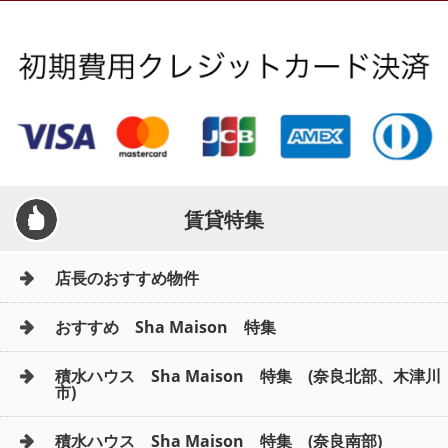
地図から探す
AcePlanner公式ライン
SNS
スタッフ紹介
リフォーム のことなら！
賃貸特集
オーナー様へ
店長のおすすめ物件
住宅型有料老人 Ｆｌｅｕｒａｇｅ
おすすめ Sha Maison 特集
店舗情報·アクセス
積水ハウス Sha Maison 特集 (奈良北部、木津川
市)
会社概要
積水ハウス Sha Maison 特集 (奈良南部)