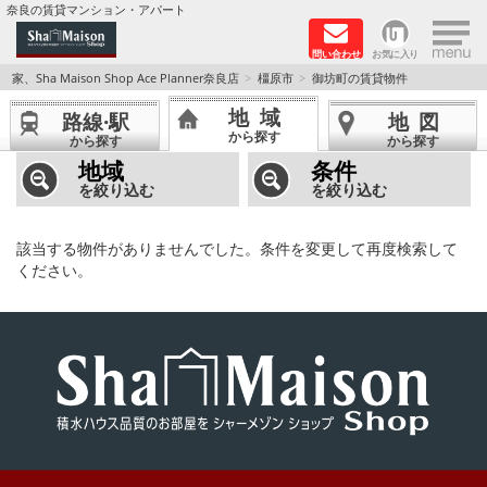
×
奈良の賃貸マンション・アパート
問い合わせ
お気に入り
TOPページ
家、Sha Maison Shop Ace Planner奈良店
橿原市
御坊町の賃貸物件
地域
路線·駅
地図
Foreigners welcome！
から探す
から探す
から探す
地域
条件
店長のおすすめ物件
を絞り込む
を絞り込む
おすすめ Sha Maison 特集
該当する物件がありませんでした。条件を変更して再度検索して
ください。
積水ハウス Sha Maison 特集 (奈良北部、木津川
市)
積水ハウス Sha Maison 特集 (奈良南部)
路線·駅から探す
地域から探す