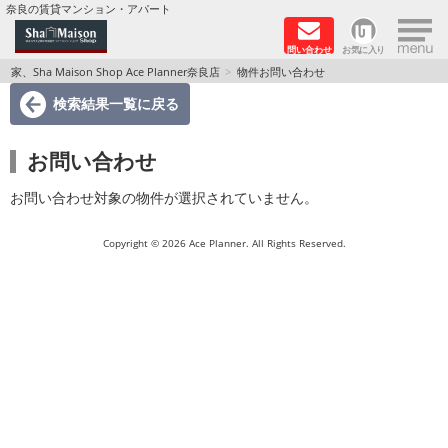
×
奈良の賃貸マンション・アパート
問い合わせ
お気に入り
TOPページ
家、Sha Maison Shop Ace Planner奈良店
物件お問い合わせ
検索結果一覧
に戻る
Foreigners welcome！
お問い合わせ
店長のおすすめ物件
お問い合わせ対象の物件が選択されていません。
おすすめ Sha Maison 特集
Copyright © 2026 Ace Planner. All Rights Reserved.
積水ハウス Sha Maison 特集 (奈良北部、木津川
市)
積水ハウス Sha Maison 特集 (奈良南部)
路線·駅から探す
地域から探す