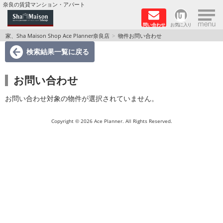
×
奈良の賃貸マンション・アパート
問い合わせ
お気に入り
TOPページ
家、Sha Maison Shop Ace Planner奈良店
物件お問い合わせ
検索結果一覧
に戻る
Foreigners welcome！
お問い合わせ
店長のおすすめ物件
お問い合わせ対象の物件が選択されていません。
おすすめ Sha Maison 特集
Copyright © 2026 Ace Planner. All Rights Reserved.
積水ハウス Sha Maison 特集 (奈良北部、木津川
市)
積水ハウス Sha Maison 特集 (奈良南部)
路線·駅から探す
地域から探す