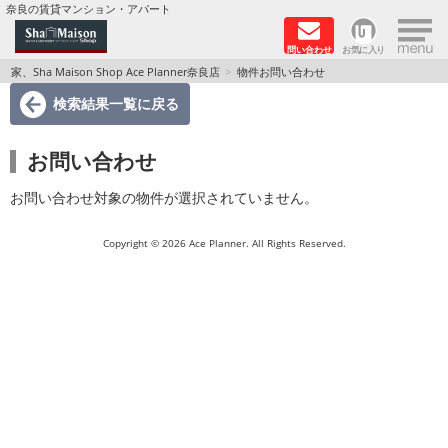
×
奈良の賃貸マンション・アパート
問い合わせ
お気に入り
TOPページ
家、Sha Maison Shop Ace Planner奈良店
物件お問い合わせ
検索結果一覧
に戻る
Foreigners welcome！
お問い合わせ
店長のおすすめ物件
お問い合わせ対象の物件が選択されていません。
おすすめ Sha Maison 特集
Copyright © 2026 Ace Planner. All Rights Reserved.
積水ハウス Sha Maison 特集 (奈良北部、木津川
市)
積水ハウス Sha Maison 特集 (奈良南部)
路線·駅から探す
地域から探す